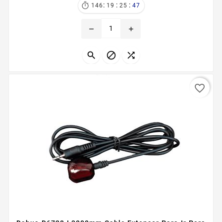
:
:
:

146
19
25
46
remove
add



favorite_border