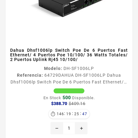
Dahua Dhsf1006lp Switch Poe De 6 Puertos Fast
Ethernet/ 4 Puertos Poe 10/100/ 36 Watts Totales/
2 Puertos Uplink Rj45 10/100/
Modelo:
DH-SF1006LP
Referencia:
64729
DAHUA DH-SF1006LP Dahua
Dhsf1006lp Switch Poe De 6 Puertos Fast Ethernet/ 4
Puertos Poe 10/100/ 36 Watts Totales/ 2 Puertos
Uplink Rj45 10/100/ Información General El DAHUA
500
En Stock
Disponible.
DHSF1006LP es un switch compacto disenado para
Precio
Precio
$388.70
$409.16
base
alimentar dispositivos PoE como cámaras IP con 4
:
:
:

146
19
25
46
puertos Fast Ethernet PoE y un puerto RJ45 10100M
adicional Ideal para instalaciones de seguridad
remove
add
soporta transmisiones de...