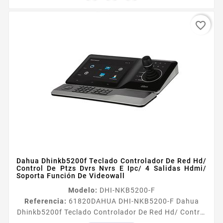
favorite_border
Dahua Dhinkb5200f Teclado Controlador De Red Hd/
Control De Ptzs Dvrs Nvrs E Ipc/ 4 Salidas Hdmi/
Soporta Función De Videowall
Modelo:
DHI-NKB5200-F
Referencia:
61820
DAHUA DHI-NKB5200-F Dahua
Dhinkb5200f Teclado Controlador De Red Hd/ Control
De Ptzs Dvrs Nvrs E Ipc/ 4 Salidas Hdmi/ Soporta