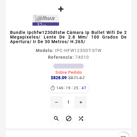
Bundle Ipchfw1230dtstw Cámara Ip Bullet Wifi De 2
Megapixeles/ Lente De 2.8 Mm/ 100 Grados De
Apertura/ Ir De 30 Metros/ H.265/
Modelo:
IPC-HFW1230DT-STW
Referencia:
74010
Sobre Pedido
Precio
Precio
$828.09
$871.67
base
:
:
:

146
19
25
46
remove
add


