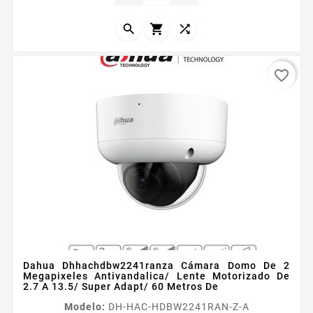



favorite_border
Dahua Dhhachdbw2241ranza Cámara Domo De 2
Megapixeles Antivandalica/ Lente Motorizado De
2.7 A 13.5/ Super Adapt/ 60 Metros De
Modelo:
DH-HAC-HDBW2241RAN-Z-A