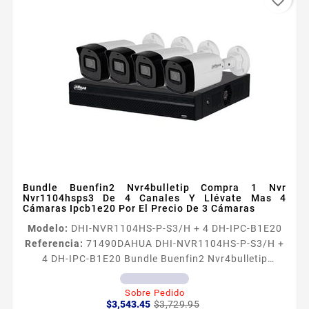
Bundle Buenfin2 Nvr4bulletip Compra 1 Nvr
Nvr1104hsps3 De 4 Canales Y Llévate Mas 4
Cámaras Ipcb1e20 Por El Precio De 3 Cámaras
Modelo:
DHI-NVR1104HS-P-S3/H + 4 DH-IPC-B1E20
Referencia:
71490
DAHUA DHI-NVR1104HS-P-S3/H +
4 DH-IPC-B1E20 Bundle Buenfin2 Nvr4bulletip
Compra 1 Nvr Nvr1104hsps3 De 4 Canales Y Llévate
Mas 4 Cámaras Ipcb1e20 Por El Precio De 3 Cámaras
Sobre Pedido
Precio
Precio
Caracteristicas Principales NVR1104HSPS3H
$3,543.45
$3,729.95