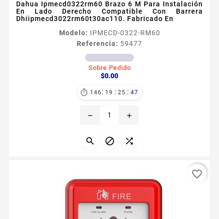
Dahua Ipmecd0322rm60 Brazo 6 M Para Instalación
En Lado Derecho Compatible Con Barrera
Dhiipmecd3022rm60t30ac110. Fabricado En
Modelo:
IPMECD-0322-RM60
Referencia:
59477
Sobre Pedido
Precio
$0.00
:
:
:

146
19
25
46
remove
add



favorite_border