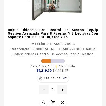
Dahua Dhiasc2208cs Control De Acceso Tcp/ip
Gestión Avanzada Para 8 Puertas Y 8 Lectoras Con
Soporte Para 100000 Tarjetas Y 15
Modelo:
DHI-ASC2208C-S
Referencia:
61830
DAHUA DHI-ASC2208C-S Dahua
Dhiasc2208cs Control De Acceso Tcp/ip Gestión
Avanzada Para 8 Puertas Y 8 Lectoras Con Soporte
Para 100000 Tarjetas Y 15 Información General El
8
Date Prisa Solo
Disponible.
DAHUA DHIASC2208CS es un sistema de control de
Precio
Precio
$4,219.39
$4,441.47
base
acceso TCPIP que gestiona hasta 8 puertas y 8
:
:
:

146
19
25
46
lectoras mediante conexiones Wiegand o RS485
Puede almacenar datos de hasta 100000 tarjetas y
remove
add
150000 eventos adecuado para...


