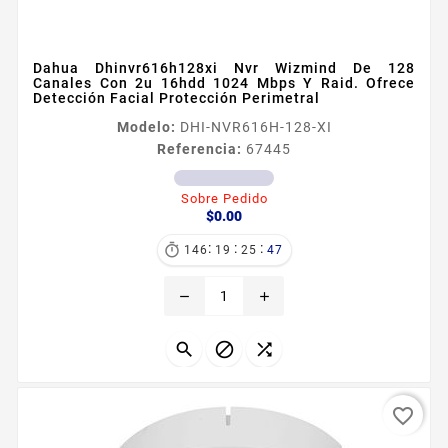
Dahua Dhinvr616h128xi Nvr Wizmind De 128
Canales Con 2u 16hdd 1024 Mbps Y Raid. Ofrece
Detección Facial Protección Perimetral
Modelo:
DHI-NVR616H-128-XI
Referencia:
67445
Sobre Pedido
Precio
$0.00
:
:
:

146
19
25
46
remove
add



favorite_border