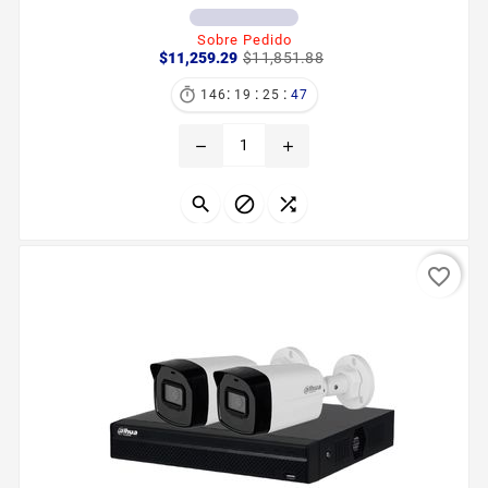
Sobre Pedido
Precio
Precio
$11,259.29
$11,851.88
base
:
:
:

146
19
25
46
remove
add



favorite_border