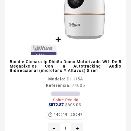
Bundle Cámara Ip Dhh5a Domo Motorizado Wifi De 5
Megapixeles Con Ia Autotracking Audio
Bidireccional (micrófono Y Altavoz) Siren
Modelo:
DH-H5A
Referencia:
74005
Sobre Pedido
Precio
Precio
$572.87
$603.03
base
:
:
:

146
19
25
46
remove
add