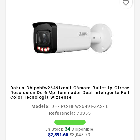
favorite_border
Dahua Dhipchfw2649tzasil Cámara Bullet Ip Ofrece
Resolución De 6 Mp Iluminador Dual Inteligente Full
Color Tecnologia Wizsense
Modelo:
DH-IPC-HFW2649T-ZAS-IL
Referencia:
73355
34
En Stock
Disponible.
Precio
Precio
$2,891.60
$3,043.79
base