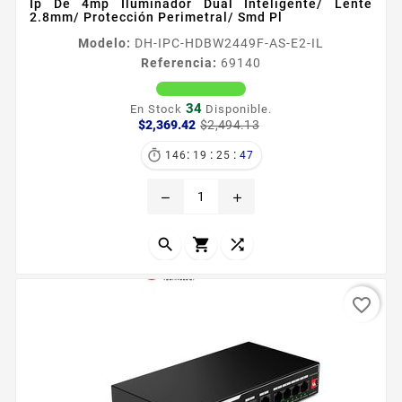
Ip De 4mp Iluminador Dual Inteligente/ Lente
2.8mm/ Protección Perimetral/ Smd Pl
Modelo:
DH-IPC-HDBW2449F-AS-E2-IL
Referencia:
69140
34
En Stock
Disponible.
Precio
Precio
$2,369.42
$2,494.13
base
:
:
:

146
19
25
46
remove
add



favorite_border