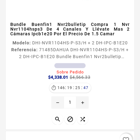
Bundle Buenfin1 Nvr2bulletip Compra 1 Nvr
Nvr1104hsps3 De 4 Canales Y Llévate Mas 2
Cámaras Ipcb1e20 Por El Precio De 1.5 Camar
Modelo:
DHI-NVR1104HS-P-S3/H + 2 DH-IPC-B1E20
Referencia:
71485
DAHUA DHI-NVR1104HS-P-S3/H +
2 DH-IPC-B1E20 Bundle Buenfin1 Nvr2bulletip
Compra 1 Nvr Nvr1104hsps3 De 4 Canales Y Llévate
Mas 2 Cámaras Ipcb1e20 Por El Precio De 1.5 Camar
Sobre Pedido
Precio
Precio
Caracteristicas Principales NVR1104HSPS3H
$4,338.01
$4,566.33
base
Interfaz Nueva interfaz de usuario 40 Vigilancia
:
:
:

146
19
25
46
remota P2P reproducción de video en dispositivo
móvil Cámaras convencionales De protocolo ONVIF y
remove
add
RTSP Tecnologia Inteligente H265...



favorite_border