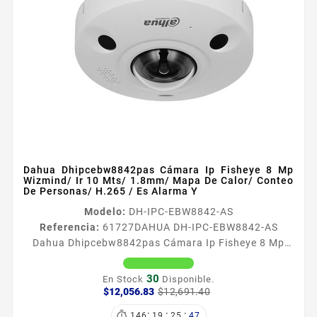
Dahua Dhipcebw8842pas Cámara Ip Fisheye 8 Mp
Wizmind/ Ir 10 Mts/ 1.8mm/ Mapa De Calor/ Conteo
De Personas/ H.265 / Es Alarma Y
Modelo:
DH-IPC-EBW8842-AS
Referencia:
61727
DAHUA DH-IPC-EBW8842-AS
Dahua Dhipcebw8842pas Cámara Ip Fisheye 8 Mp
Wizmind/ Ir 10 Mts/ 1.8mm/ Mapa De Calor/ Conteo
De Personas/ H.265 / Es Alarma Y Caracteristicas
30
En Stock
Disponible.
Principales Sensor CMOS de 8 MP 117 Alta definición
Precio
Precio
$12,056.83
$12,691.40
base
y rendimiento en baja luminosidad Resolución y
:
:
:

146
19
25
46