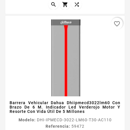



favorite_border
Barrera Vehicular Dahua Dhiipmecd3022lm60 Con
Brazo De 6 M. Indicador Led Verderojo Motor Y
Resorte Con Vida Útil De 5 Millones
Modelo:
DHI-IPMECD-3022-LM60-T30-AC110
Referencia:
59472