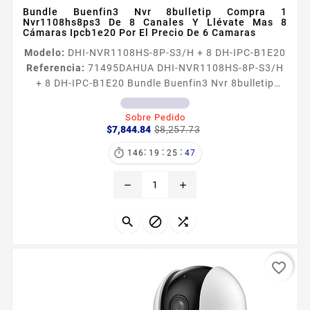
Bundle Buenfin3 Nvr 8bulletip Compra 1
Nvr1108hs8ps3 De 8 Canales Y Llévate Mas 8
Cámaras Ipcb1e20 Por El Precio De 6 Camaras
Modelo:
DHI-NVR1108HS-8P-S3/H + 8 DH-IPC-B1E20
Referencia:
71495
DAHUA DHI-NVR1108HS-8P-S3/H
+ 8 DH-IPC-B1E20 Bundle Buenfin3 Nvr 8bulletip
Compra 1 Nvr1108hs8ps3 De 8 Canales Y Llévate
Mas 8 Cámaras Ipcb1e20 Por El Precio De 6 Camaras
Sobre Pedido
Precio
Precio
Información General El NVR DAHUA NVR1108HS8PS3
$7,844.84
$8,257.73
base
es un grabador de video en red con 8 canales y 8
:
:
:

146
19
25
46
puertos PoE ideal para sistemas de videovigilancia
que requieren conectividad sencilla y grabación de
remove
add
alta calidad admitiendo...



favorite_border