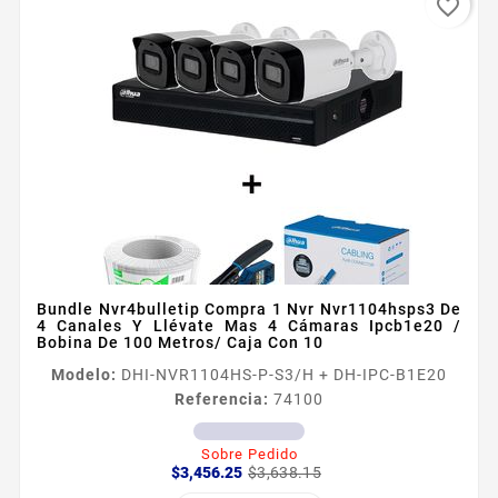
favorite_border
Bundle Nvr4bulletip Compra 1 Nvr Nvr1104hsps3 De
4 Canales Y Llévate Mas 4 Cámaras Ipcb1e20 /
Bobina De 100 Metros/ Caja Con 10
Modelo:
DHI-NVR1104HS-P-S3/H + DH-IPC-B1E20
Referencia:
74100
Sobre Pedido
Precio
Precio
$3,456.25
$3,638.15
base