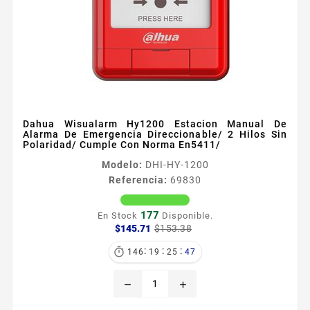
Dahua Wisualarm Hy1200 Estacion Manual De
Alarma De Emergencia Direccionable/ 2 Hilos Sin
Polaridad/ Cumple Con Norma En5411/
Modelo:
DHI-HY-1200
Referencia:
69830
177
En Stock
Disponible.
Precio
Precio
$145.71
$153.38
base
:
:
:

146
19
25
46
remove
add