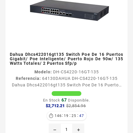
Dahua Dhcs422016gt135 Switch Poe De 16 Puertos
Gigabit/ Poe Inteligente/ Puerto Rojo De 90w/ 135
Watts Totales/ 2 Puertos Sfp/p
Modelo:
DH-CS4220-16GT-135
Referencia:
64130
DAHUA DH-CS4220-16GT-135
Dahua Dhcs422016gt135 Switch Poe De 16 Puertos
Gigabit/ Poe Inteligente/ Puerto Rojo De 90w/ 135
Watts Totales/ 2 Puertos Sfp/p Información General
67
En Stock
Disponible.
El switch DAHUA DHCS422016GT135 ofrece 16
Precio
Precio
$2,712.21
$2,854.96
base
puertos Gigabit con PoE inteligente un puerto de 90W
:
:
:

146
19
25
46
para dispositivos de alta potencia y una capacidad
total de 135W Incluye 2 puertos SFP PoE Watchdog
remove
add
para reinicios automáticos...