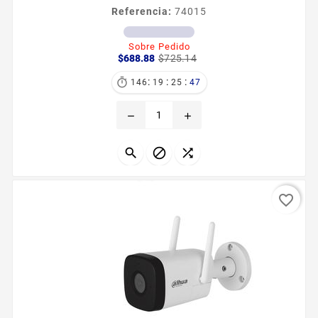
Referencia:
74015
Sobre Pedido
Precio
Precio
$688.88
$725.14
base
:
:
:

146
19
25
46
remove
add



favorite_border