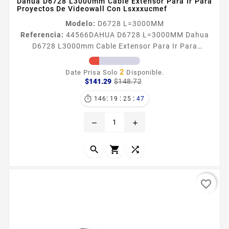
Dahua D6728 L3000mm Cable Extensor Para Ir Para
Proyectos De Videowall Con Lsxxxucmef
Modelo:
D6728 L=3000MM
Referencia:
44566
DAHUA D6728 L=3000MM Dahua
D6728 L3000mm Cable Extensor Para Ir Para
Proyectos De Videowall Con Lsxxxucmef Información
General El DAHUA D6728 L3000MM es un cable
2
Date Prisa Solo
Disponible.
extensor de 3000 mm para senales IR compatible con
Precio
Precio
$141.29
$148.72
base
el módulo LSXXXUCMEF de DAHUA Fabricado con
:
:
:

146
19
25
46
cobre de alta calidad y conectores duraderos
garantiza una transmisión eficiente y fiable Ideal
remove
add
para grandes instalaciones de videowall y...



favorite_border