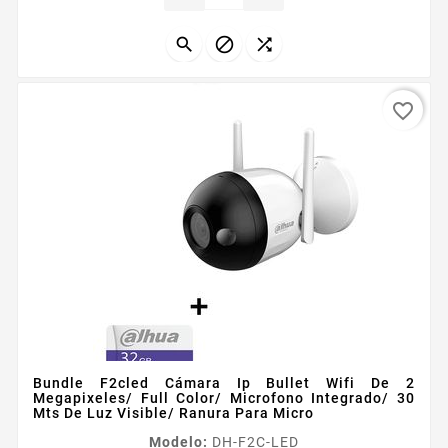



favorite_border
Bundle F2cled Cámara Ip Bullet Wifi De 2
Megapixeles/ Full Color/ Microfono Integrado/ 30
Mts De Luz Visible/ Ranura Para Micro
Modelo:
DH-F2C-LED