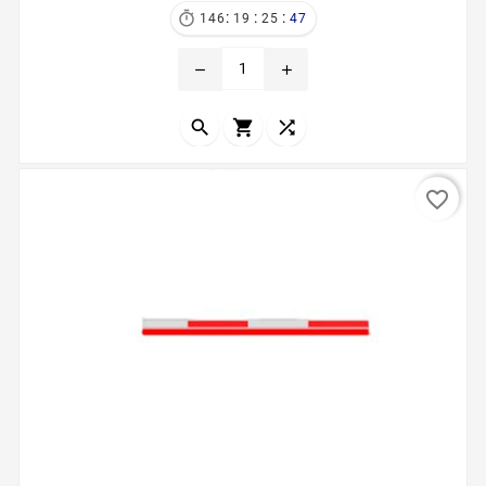
:
:
:

146
19
25
46
remove
add



favorite_border