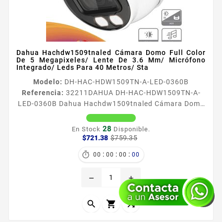
Dahua Hachdw1509tnaled Cámara Domo Full Color
De 5 Megapixeles/ Lente De 3.6 Mm/ Micrófono
Integrado/ Leds Para 40 Metros/ Sta
Modelo:
DH-HAC-HDW1509TN-A-LED-0360B
Referencia:
32211
DAHUA DH-HAC-HDW1509TN-A-
LED-0360B Dahua Hachdw1509tnaled Cámara Domo
Full Color De 5 Megapixeles/ Lente De 3.6 Mm/
Micrófono Integrado/ Leds Para 40 Metros/ Sta
28
En Stock
Disponible.
Información General La cámara modelo
Precio
Precio
$721.38
$759.35
base
HDW1509TALED es una cámara domo de 5MP de
:
:
:

146
19
25
46
resolución con la cual podemos apreciar una imagen
con mayor nitidez brillo y claridad Este modelo
remove
add
incorpora un lente de 36mm dando un ángulo de
visión...


