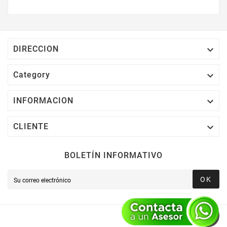
$2,000 MXN Bonifican A Tu Monedero
Electrónico El 1% Del Total De Tu Compra, El
Cuál Podrás Utilizar A Partir De Tu Siguiente
Compra O Acumularlos.

DIRECCION

Category

INFORMACION

CLIENTE
BOLETÍN INFORMATIVO
OK