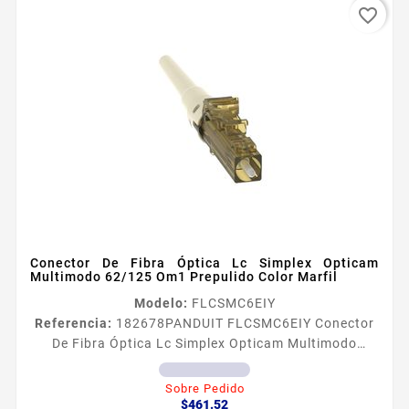
favorite_border
Conector De Fibra Óptica Lc Simplex Opticam
Multimodo 62/125 Om1 Prepulido Color Marfil
Modelo:
FLCSMC6EIY
Referencia:
182678
PANDUIT FLCSMC6EIY Conector
De Fibra Óptica Lc Simplex Opticam Multimodo
62/125 Om1 Prepulido Color Marfil Los conectores
prepulidos LC de factor de forma pequeño SFF con
Sobre Pedido
Precio
seguro posterior cumplen con TIAEIA604 FOCIS10 y
$461.52