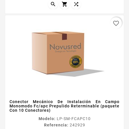



favorite_border
Conector Mecánico De Instalación En Campo
Monomodo Fc/apc Prepulido Reterminable (paquete
Con 10 Conectores)
Modelo:
LP-SM-FCAPC10
Referencia:
242929