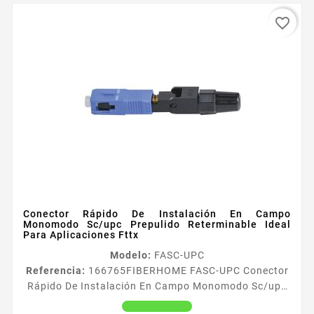
favorite_border
Conector Rápido De Instalación En Campo
Monomodo Sc/upc Prepulido Reterminable Ideal
Para Aplicaciones Fttx
Modelo:
FASC-UPC
Referencia:
166765
FIBERHOME FASC-UPC Conector
Rápido De Instalación En Campo Monomodo Sc/upc
Prepulido Reterminable Ideal Para Aplicaciones Fttx