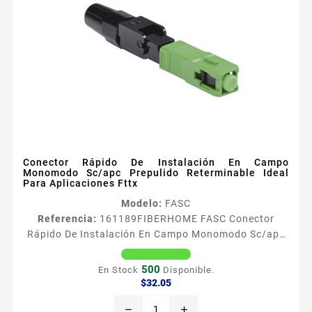
Conector Rápido De Instalación En Campo
Monomodo Sc/apc Prepulido Reterminable Ideal
Para Aplicaciones Fttx
Modelo:
FASC
Referencia:
161189
FIBERHOME FASC Conector
Rápido De Instalación En Campo Monomodo Sc/apc
Prepulido Reterminable Ideal Para Aplicaciones Fttx
Los conectores rápidos SC de instalación en campo
500
En Stock
Disponible.
proporcionan una implementación sencilla para
Precio
$32.05
aplicaciones FTTH sin necesidad de pulir y son la
remove
add
mejor opción para terminación en cables de fibra