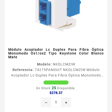
Módulo Acoplador Lc Duplex Para Fibra Óptica
Monomodo Os1/os2 Tipo Keystone Color Blanco
Mate
Modelo:
NKDLCMZIW
Referencia:
74275
PANDUIT NKDLCMZIW Módulo
Acoplador Lc Duplex Para Fibra Óptica Monomodo
Os1/os2 Tipo Keystone Color Blanco Mate Tipo
Moacutedulo de fibra Color Blanco Mate Tipo del
25
En Stock
Disponible.
fibra Monomodo OS1OS2 Tipo de conector LC Duplex
Precio
$278.37
No de espacios modulares 1 Material del adaptador
remove
add
Ceraacutemica Zirconia