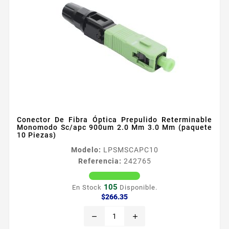
Conector De Fibra Óptica Prepulido Reterminable
Monomodo Sc/apc 900um 2.0 Mm 3.0 Mm (paquete
10 Piezas)
Modelo:
LPSMSCAPC10
Referencia:
242765
105
En Stock
Disponible.
Precio
$266.35
remove
add