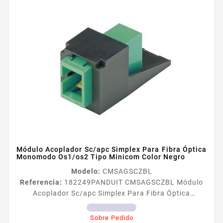
Módulo Acoplador Sc/apc Simplex Para Fibra Óptica
Monomodo Os1/os2 Tipo Minicom Color Negro
Modelo:
CMSAGSCZBL
Referencia:
182249
PANDUIT CMSAGSCZBL Módulo
Acoplador Sc/apc Simplex Para Fibra Óptica
Monomodo Os1/os2 Tipo Minicom Color Negro Los
adaptadores de fibra óptica SC con clips de retención
Sobre Pedido