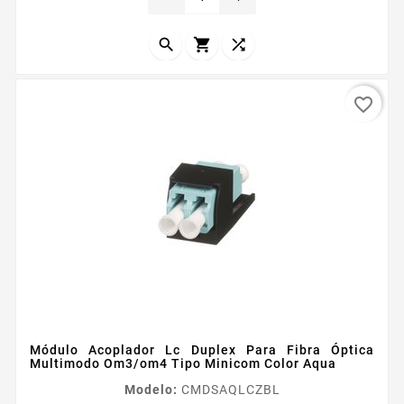
óptica tipo DROP Fácil instalación sin necesidad de
herramientas especiales...



favorite_border
Módulo Acoplador Lc Duplex Para Fibra Óptica
Multimodo Om3/om4 Tipo Minicom Color Aqua
Modelo:
CMDSAQLCZBL