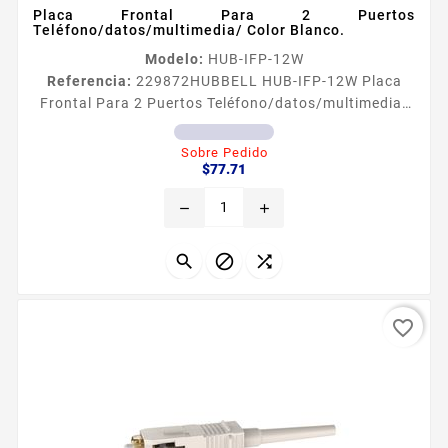
Placa Frontal Para 2 Puertos
Teléfono/datos/multimedia/ Color Blanco.
Modelo:
HUB-IFP-12W
Referencia:
229872
HUBBELL HUB-IFP-12W Placa
Frontal Para 2 Puertos Teléfono/datos/multimedia/
Color Blanco. Especificaciones PLACA FRONTAL P2
PUERTOS TELEFONODATOSMULTIMEDIA COLOR
Sobre Pedido
Precio
BLANCO
$77.71
remove
add



favorite_border