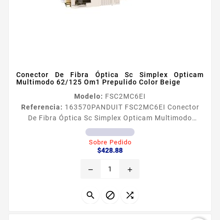
Conector De Fibra Óptica Sc Simplex Opticam
Multimodo 62/125 Om1 Prepulido Color Beige
Modelo:
FSC2MC6EI
Referencia:
163570
PANDUIT FSC2MC6EI Conector
De Fibra Óptica Sc Simplex Opticam Multimodo
62/125 Om1 Prepulido Color Beige Los conectores de
fibra oacuteptica prepulidos SC cumplen con TIA
Sobre Pedido
Precio
EIA604 FOCIS3 y contienen una fibra terminada en
$428.88
faacutebrica eliminando el pulido y adhesivo en el
remove
add
campo Los conectores prepulidos SC tienen una
peacuterdida de insercioacuten promedio de 03dB
por par acoplado para fibra...


