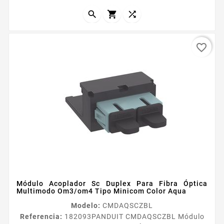



favorite_border
Módulo Acoplador Sc Duplex Para Fibra Óptica
Multimodo Om3/om4 Tipo Minicom Color Aqua
Modelo:
CMDAQSCZBL
Referencia:
182093
PANDUIT CMDAQSCZBL Módulo