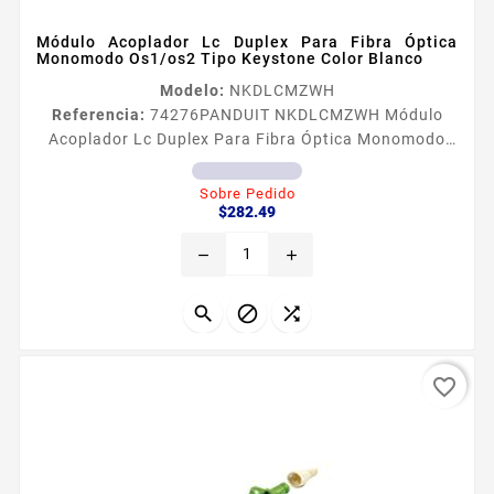
Módulo Acoplador Lc Duplex Para Fibra Óptica
Monomodo Os1/os2 Tipo Keystone Color Blanco
Modelo:
NKDLCMZWH
Referencia:
74276
PANDUIT NKDLCMZWH Módulo
Acoplador Lc Duplex Para Fibra Óptica Monomodo
Os1/os2 Tipo Keystone Color Blanco Tipo Módulo de
fibra Color Blanco Tipo del fibra Monomodo OS1OS2
Sobre Pedido
Precio
Tipo de conector LC Duplex No de espacios
$282.49
modulares 1 Material del adaptador Cerámica
remove
add
Zirconia



favorite_border