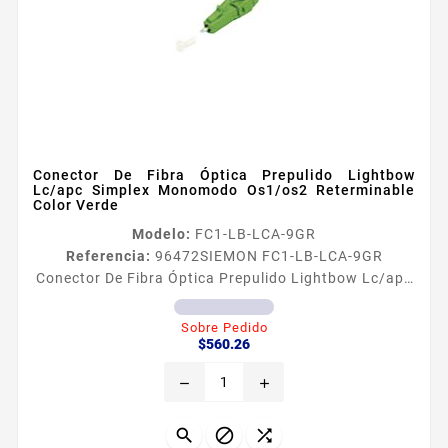
Conector De Fibra Óptica Prepulido Lightbow
Lc/apc Simplex Monomodo Os1/os2 Reterminable
Color Verde
Modelo:
FC1-LB-LCA-9GR
Referencia:
96472
SIEMON FC1-LB-LCA-9GR
Conector De Fibra Óptica Prepulido Lightbow Lc/apc
Simplex Monomodo Os1/os2 Reterminable Color
Verde En combinacioacuten con la exclusiva
Sobre Pedido
Precio
herramienta de terminacioacuten con patente de
$560.26
Siemon los conectores prepulidos LightBow se
remove
add
pueden implementar con gran velocidad de
terminacioacuten y con capacidad de ajustar o
reterminar Disponibles en configuraciones LC y SC


