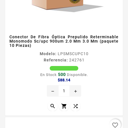
Conector De Fibra Óptica Prepulido Reterminable
Monomodo Sc/upc 900um 2.0 Mm 3.0 Mm (paquete
10 Piezas)
Modelo:
LPSMSCUPC10
Referencia:
242761
500
En Stock
Disponible.
Precio
$88.14
remove
add



favorite_border