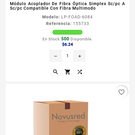
Módulo Acoplador De Fibra Óptica Simplex Sc/pc A
Sc/pc Compatible Con Fibra Multimodo
Modelo:
LP-FOAD-6084
Referencia:
155733
500
En Stock
Disponible.
Precio
$6.24
remove
add



favorite_border