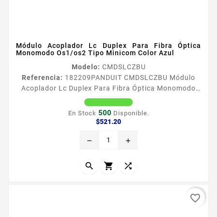
Módulo Acoplador Lc Duplex Para Fibra Óptica
Monomodo Os1/os2 Tipo Minicom Color Azul
Modelo:
CMDSLCZBU
Referencia:
182209
PANDUIT CMDSLCZBU Módulo
Acoplador Lc Duplex Para Fibra Óptica Monomodo
Os1/os2 Tipo Minicom Color Azul Los adaptadores
de fibra oacuteptica LC de factor de forma
500
En Stock
Disponible.
pequentildeo SFF con clips de retencioacuten de
Precio
$521.20
panel integrados son compatibles con TIA EIA604
remove
add
FOCIS10 Cada adaptador LC simplex debe conectar
un par de conectores LC en un espacio de
moacutedulo Tipo Moacutedulo de fibra Color Azul...



favorite_border