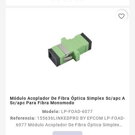
soportan...
favorite_border
Módulo Acoplador De Fibra Óptica Simplex Sc/apc A
Sc/apc Para Fibra Monomodo
Modelo:
LP-FOAD-6077
Referencia:
155636
LINKEDPRO BY EPCOM LP-FOAD-
6077 Módulo Acoplador De Fibra Óptica Simplex
Sc/apc A Sc/apc Para Fibra Monomodo Los