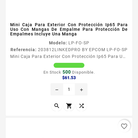
Mini Caja Para Exterior Con Protección Ip65 Para
Uso Con Mangas De Empalme Para Protección De
Empalmes Incluye Una Manga
Modelo:
LP-FO-SP
Referencia:
203812
LINKEDPRO BY EPCOM LP-FO-SP
Mini Caja Para Exterior Con Protección Ip65 Para Uso
Con Mangas De Empalme Para Protección De
Empalmes Incluye Una Manga La mini cajas para
500
En Stock
Disponible.
exterior de Linkedpro son ideales para resguardar los
Precio
$61.53
empalmes de fibra oacuteptica ya sea mediante el
remove
add
uso de acopladores o por fusioacuten uso
raacutepido y eficaz Recomendadas para cable DROP
Aplicaciones Aplicaciones FTTH...



favorite_border