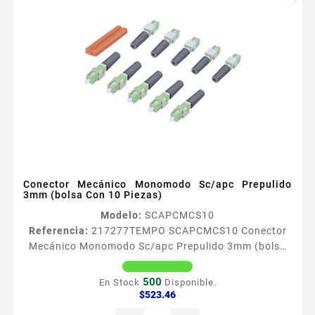
Conector Mecánico Monomodo Sc/apc Prepulido
3mm (bolsa Con 10 Piezas)
Modelo:
SCAPCMCS10
Referencia:
217277
TEMPO SCAPCMCS10 Conector
Mecánico Monomodo Sc/apc Prepulido 3mm (bolsa
Con 10 Piezas) El conector mecánico SCAPC de 3 mm
está diseñado para una terminación de campo rápida
500
En Stock
Disponible.
y sencilla de cables de fibra óptica monomodo con
Precio
$523.46
revestimiento de 3 mm sin pulido ni epoxi El conector