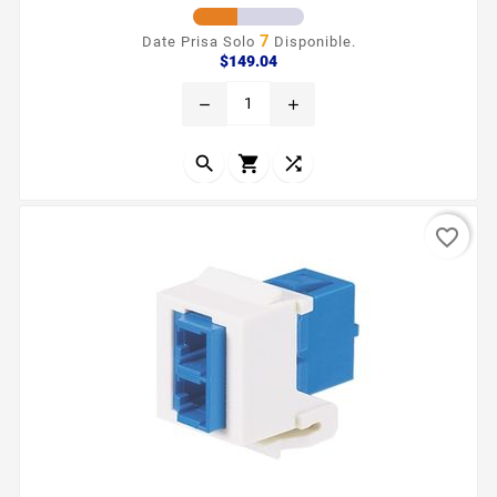
7
Date Prisa Solo
Disponible.
Precio
$149.04
remove
add



favorite_border