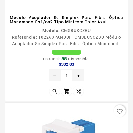
Módulo Acoplador Sc Simplex Para Fibra Óptica
Monomodo Os1/os2 Tipo Minicom Color Azul
Modelo:
CMSBUSCZBU
Referencia:
182263
PANDUIT CMSBUSCZBU Módulo
Acoplador Sc Simplex Para Fibra Óptica Monomodo
Os1/os2 Tipo Minicom Color Azul Los adaptadores
de fibra oacuteptica SC con clips de retencioacuten
55
En Stock
Disponible.
de panel integrados cumplen con TIA EIA604 FOCIS3
Precio
$382.83
Cada adaptador SC simplex conecta un par de
remove
add
conectores SC en un espacio de moacutedulo Los
adaptadores SC y los moacutedulos adaptadores
incluyen divisores de bronce...



favorite_border