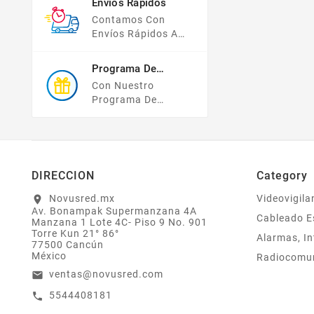
Envíos Rápidos
Compras Y Tus
Contamos Con
Datos Están
Envíos Rápidos A
Protegidos Con
TODO MÉXICO.
Nosotros.
Programa De
Recompensas
Con Nuestro
Programa De
Lealtad ¡compra Y
Gana! Todas Tus
Compras Mayores A
$2,000 MXN
Bonifican A Tu
DIRECCION
Category
Monedero
Electrónico El 1% Del
Novusred.mx
Videovigila
location_on
Av. Bonampak Supermanzana 4A
Total De Tu Compra,
Cableado E
Manzana 1 Lote 4C- Piso 9 No. 901
El Cuál Podrás
Torre Kun 21° 86°
Alarmas, In
Utilizar A Partir De
77500 Cancún
Tu Siguiente Compra
México
Radiocomu
O Acumularlos.
ventas@novusred.com
email
5544408181
call