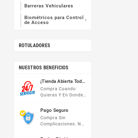
Barreras Vehiculares
Biométricos para Control

de Acceso
ROTULADORES
NUESTROS BENEFICIOS
¡Tienda Abierta Todo
El Año!
Compra Cuando
Quieras Y En Donde
Quieras, Nuestra
Tienda En Línea Está
Pago Seguro
Disponible Las 24
Compra Sin
Hrs Del Día, Los 7
Complicaciones. No
Días De La Semana.
Importa Tu Forma De
Pago, Todas Tus