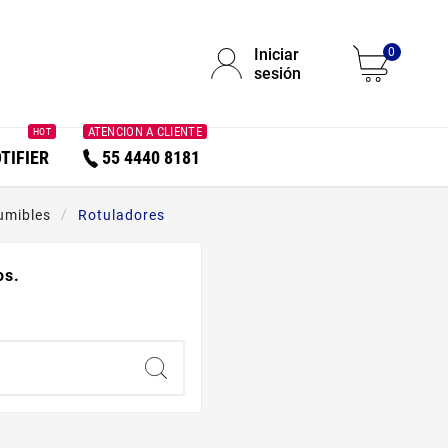
Iniciar
0
sesión
ATENCION A CLIENTE
HOT
TIFIER
55 4440 8181
umibles
Rotuladores
os.