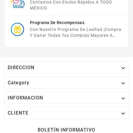
Contamos Con Envíos Rápidos A TODO
MÉXICO.
Programa De Recompensas
Con Nuestro Programa De Lealtad ¡compra
Y Gana! Todas Tus Compras Mayores A
$2,000 MXN Bonifican A Tu Monedero
Electrónico El 1% Del Total De Tu Compra, El
Cuál Podrás Utilizar A Partir De Tu Siguiente
Compra O Acumularlos.

DIRECCION

Category

INFORMACION

CLIENTE
BOLETÍN INFORMATIVO