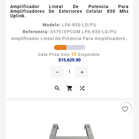
Amplificador Lineal De Potencia Para
Amplificadores De Exteriores Celular 850 Mhz
Uplink.
Modelo:
LPA-850-LD/PU
Referencia:
65791
EPCOM LPA-850-LD/PU
Amplificador Lineal De Potencia Para Amplificadores
De Exteriores Celular 850 Mhz Uplink. Amplificador
Lineal de Potencia para Amplificador CRSOG08WB
10
Date Prisa Solo
Disponible.
Celular 850 MHz UpLink REFACCIOacuteN
Precio
$15,625.90
remove
add



favorite_border