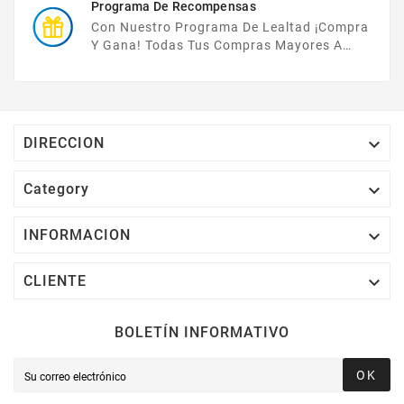
Programa De Recompensas
Con Nuestro Programa De Lealtad ¡compra
Y Gana! Todas Tus Compras Mayores A
$2,000 MXN Bonifican A Tu Monedero
Electrónico El 1% Del Total De Tu Compra, El
Cuál Podrás Utilizar A Partir De Tu Siguiente
Compra O Acumularlos.

DIRECCION

Category

INFORMACION

CLIENTE
BOLETÍN INFORMATIVO
OK