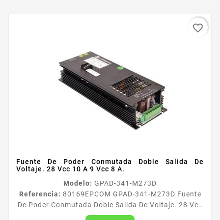
favorite_border
Fuente De Poder Conmutada Doble Salida De
Voltaje. 28 Vcc 10 A 9 Vcc 8 A.
Modelo:
GPAD-341-M273D
Referencia:
80169
EPCOM GPAD-341-M273D Fuente
De Poder Conmutada Doble Salida De Voltaje. 28 Vcc
10 A 9 Vcc 8 A. Fuente de poder conmutada color