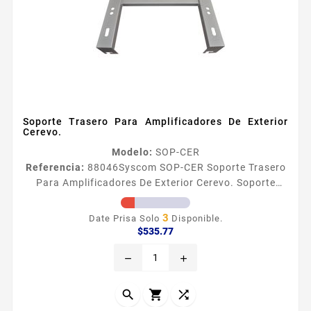
Soporte Trasero Para Amplificadores De Exterior
Cerevo.
Modelo:
SOP-CER
Referencia:
88046
Syscom SOP-CER Soporte Trasero
Para Amplificadores De Exterior Cerevo. Soporte
Trasero para Amplificadores de Exterior CEREVO
Material Laacutemina de acero rolado Calibre 14
3
Date Prisa Solo
Disponible.
Acabado Pintura Electrostaacutetica Beige
Precio
$535.77
Dimensiones 406mm Ancho x 412mm Alto x 86 mm
remove
add
Fondo Peso 174 Kg


