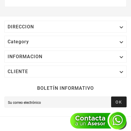
$2,000 MXN Bonifican A Tu Monedero
Electrónico El 1% Del Total De Tu Compra, El
Cuál Podrás Utilizar A Partir De Tu Siguiente
Compra O Acumularlos.

DIRECCION

Category

INFORMACION

CLIENTE
BOLETÍN INFORMATIVO
OK