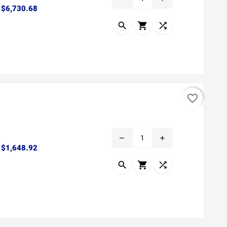
Precio
$6,730.68



favorite_border
remove
add
Precio
$1,648.92


