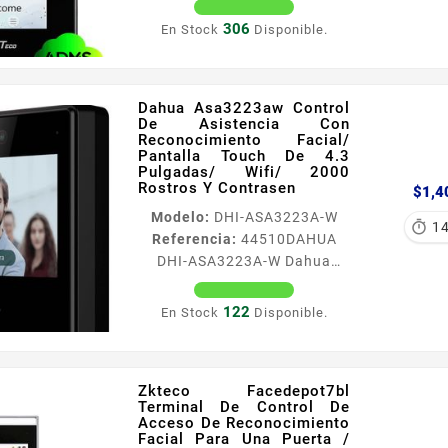
Horustl1pro Control De
rostro huella tarjeta...
Acceso Y Asistencia Facial
306
En Stock
Disponible.
Visible Light / 800 Rostros /
100000 Eventos / Tcpip/ Wifi
/ Compatibl Información
Dahua Asa3223aw Control
General Horus TL1PRO es un
De Asistencia Con
Dispositivo Inteligente de
Reconocimiento Facial/
Control de Acceso Facial de
Pantalla Touch De 4.3
Pulgadas/ Wifi/ 2000
tamano reducido y excelente
Rostros Y Contrasen
$1,4
calidad Utiliza una pantalla
Modelo:
DHI-ASA3223A-W
táctil de 28 pulgadas y una

1
Referencia:
44510
DAHUA
cámara de 2MP que admite el
DHI-ASA3223A-W Dahua
reconocimiento facial de luz
Asa3223aw Control De
visible...
Asistencia Con
122
En Stock
Disponible.
Reconocimiento Facial/
Pantalla Touch De 4.3
Pulgadas/ Wifi/ 2000 Rostros
Zkteco Facedepot7bl
Y Contrasen Información
Terminal De Control De
General Reloj de asistencia
Acceso De Reconocimiento
con reconocimiento facial
Facial Para Una Puerta /