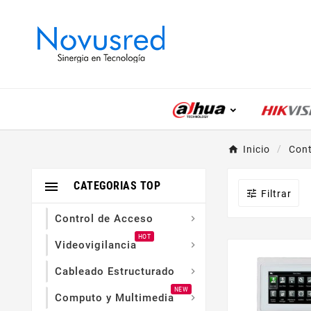
Inicio
Cont

CATEGORIAS TOP

Filtrar
Control de Acceso

HOT
Videovigilancia

Cableado Estructurado

NEW
Computo y Multimedia
