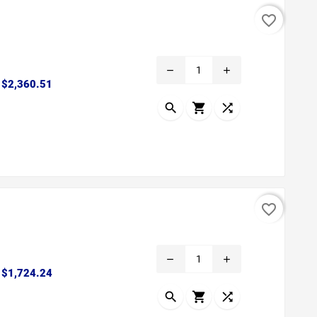
favorite_border
remove
add
Precio
$2,360.51



favorite_border
remove
add
Precio
$1,724.24


