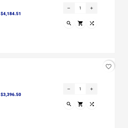
remove
add
Precio
$4,184.51



favorite_border
remove
add
Precio
$3,396.50


