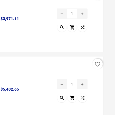
remove
add
Precio
$3,971.11



favorite_border
remove
add
Precio
$5,402.65


