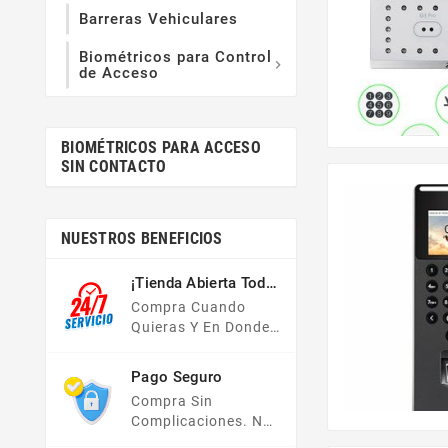
Barreras Vehiculares
Biométricos para Control

de Acceso
BIOMÉTRICOS PARA ACCESO
SIN CONTACTO
NUESTROS BENEFICIOS
¡Tienda Abierta Todo
El Año!
Compra Cuando
Quieras Y En Donde
Quieras, Nuestra
Tienda En Línea Está
Pago Seguro
Disponible Las 24
Compra Sin
Hrs Del Día, Los 7
Complicaciones. No
Días De La Semana.
Importa Tu Forma De