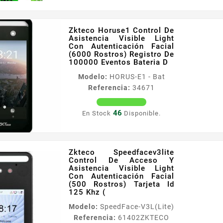
3000 Huellas / Tcp/ip / Ip65 /
Asistenc Información General
Zkteco Horuse1 Control De
El nuevo modelo
Asistencia Visible Light
SpeedFaceV3L es un
Con Autenticación Facial
dispositivo que trabaja de
(6000 Rostros) Registro De
100000 Eventos Bateria D
forma independiente es de
control de acceso pertenece
Modelo:
HORUS-E1 - Bat
a la linea Visible Light es de
Referencia:
34671
material metálico y puede ser
utilizado en el exterior El
46
En Stock
Disponible.
SpeedFaceV3L cuenta...
Zkteco Speedfacev3lite
Control De Acceso Y
Asistencia Visible Light
Con Autenticación Facial
(500 Rostros) Tarjeta Id
125 Khz (
Modelo:
SpeedFace-V3L(Lite)
Referencia:
61402
ZKTECO