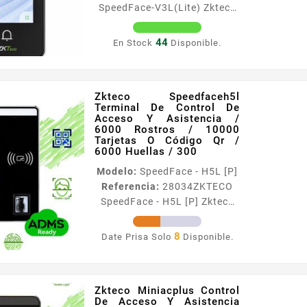
SpeedFace-V3L(Lite) Zkteco
Speedfacev3lite Control De
Acceso Y Asistencia Visible
44
En Stock
Disponible.
Light Con Autenticación
Facial (500 Rostros) Tarjeta
Id 125 Khz ( Información
Zkteco Speedfaceh5l
General Presentamos el
Terminal De Control De
SpeedFaceV3LITE un
Acceso Y Asistencia /
dispositivo de control de
6000 Rostros / 10000
Tarjetas O Código Qr /
acceso independiente que
6000 Huellas / 300
redefine la seguridad en
Modelo:
SpeedFace - H5L [P]
cualquier entorno Disenado
Referencia:
28034
ZKTECO
para exteriores y fabricado
SpeedFace - H5L [P] Zkteco
con un robusto material
Speedfaceh5l Terminal De
metálico este equipo de la...
Control De Acceso Y
8
Date Prisa Solo
Disponible.
Asistencia / 6000 Rostros /
10000 Tarjetas O Código Qr /
6000 Huellas / 300
Zkteco Miniacplus Control
Información General El
De Acceso Y Asistencia