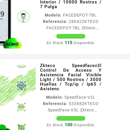
Interior / 10000 Rostros /
pantalla táctil de cristal de
7 Pulga
43 pulgadas con una
Modelo:
FACEDEPOT-7BL
resolución de 480×272
Referencia:
28042
ZKTECO
cámara de doble lente gran
FACEDEPOT-7BL Zkteco
angular de 2MP con
Facedepot7bl Terminal De
iluminación IR y DWDR
Control De Acceso De
permite los métodos de
115
En Stock
Disponible.
Reconocimiento Facial Para
verificación de...
Una Puerta / Interior / 10000
Rostros / 7 Pulga
Zkteco Speedfacev3l
Información General La
Control De Acceso Y
Terminal Biométrica de
Asistencia Facial Visible
control de acceso y
Light / 500 Rostros / 3000
Huellas / Tcp/ip / Ip65 /
asistencia FaceDepot7BL es
Asistenc
un dispositivo biométrico
Modelo:
Speedface-V3L
basado en Linux con
Referencia:
53368
ZKTECO
reconocimiento facial Visible
Speedface-V3L Zkteco
Ligth Cuenta con un de
Speedfacev3l Control De
reconocimiento de rostro el
Acceso Y Asistencia Facial
cual se la ha incrementado...
100
En Stock
Disponible.
Visible Light / 500 Rostros /