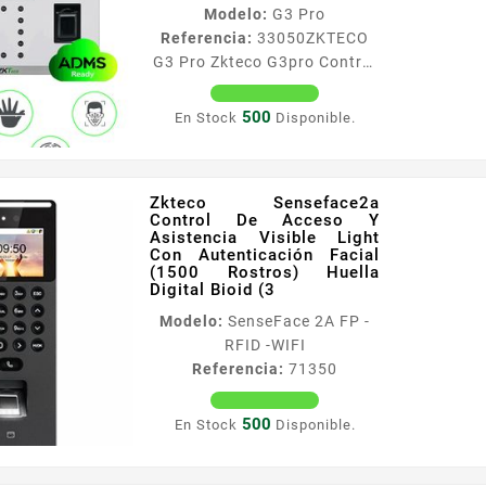
Modelo:
G3 Pro
Referencia:
33050
ZKTECO
G3 Pro Zkteco G3pro Control
De Acceso Y Asistencia Facial
Y Palma / 12000 Rostros /
500
En Stock
Disponible.
20000 Huellas Silk Id / 20000
Tarjetas Id / 6000
Información General La
Zkteco Senseface2a
Terminal multibiométrica de
Control De Acceso Y
Control de Asistencia y
Asistencia Visible Light
Acceso Basico G3 Pro
Con Autenticación Facial
(1500 Rostros) Huella
funciona con la tecnologia
Digital Bioid (3
Computer Vision con el
Modelo:
SenseFace 2A FP -
reconocimiento de palma sin
RFID -WIFI
contacto 3 en 1 lo que
Referencia:
71350
significa que la terminal
puede realizar una...
500
En Stock
Disponible.