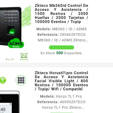
Zkteco Mb360id Control De
Acceso Y Asistencia /
1500 Rostros / 2000
Huellas / 2000 Tarjetas /
100000 Eventos / Tcpip
Modelo:
MB360 / ID / ADMS
Referencia:
28946
ZKTECO
MB360 / ID / ADMS Zkteco
Mb360id Control De Acceso Y
Asistencia / 1500 Rostros /
500
En Stock
Disponible.
2000 Huellas / 2000 Tarjetas
/ 100000 Eventos / Tcpip
Información General La
Zkteco Horustl1pro Control
Terminal multibiométrica
De Acceso Y Asistencia
para control de asistencia y
Facial Visible Light / 800
acceso básico MB360 es un
Rostros / 100000 Eventos
/ Tcpip/ Wifi / Compatibl
innovador dispositivo para la
gestión de tiempo y
Modelo:
Horus TL1 Pro
asistencia de los empleados
Referencia:
46090
ZKTECO
soporta métodos de
Horus TL1 Pro Zkteco
veriﬁcación por medio de