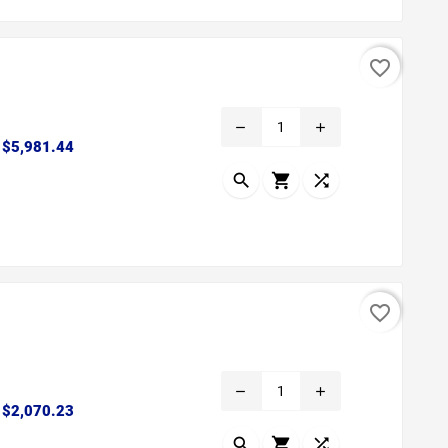
favorite_border
remove
add
Precio
$5,981.44



favorite_border
remove
add
Precio
$2,070.23


