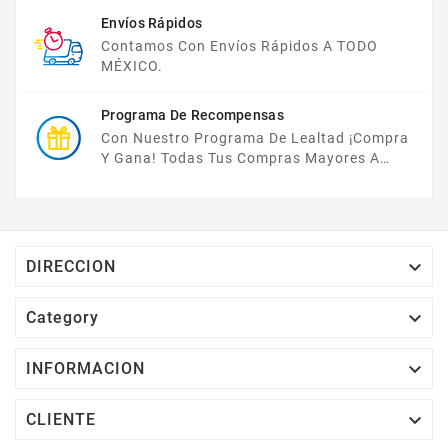
Envíos Rápidos
Contamos Con Envíos Rápidos A TODO
MÉXICO.
Programa De Recompensas
Con Nuestro Programa De Lealtad ¡compra
Y Gana! Todas Tus Compras Mayores A
$2,000 MXN Bonifican A Tu Monedero
Electrónico El 1% Del Total De Tu Compra, El
Cuál Podrás Utilizar A Partir De Tu Siguiente
Compra O Acumularlos.

DIRECCION

Category

INFORMACION

CLIENTE