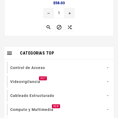
Precio
$58.03
remove
add




CATEGORIAS TOP
Control de Acceso

HOT
Videovigilancia

Cableado Estructurado

NEW
Computo y Multimedia
