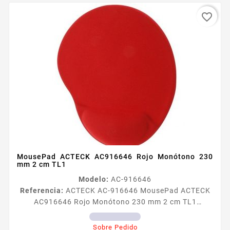
favorite_border
MousePad ACTECK AC916646 Rojo Monótono 230
mm 2 cm TL1
Modelo:
AC-916646
Referencia:
ACTECK AC-916646 MousePad ACTECK
AC916646 Rojo Monótono 230 mm 2 cm TL1
MousePad ACTECK AC916646 Rojo Monótono 230
mm 2 cm
Sobre Pedido