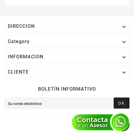
Electrónico El 1% Del Total De Tu Compra, El
Cuál Podrás Utilizar A Partir De Tu Siguiente
Compra O Acumularlos.

DIRECCION

Category

INFORMACION

CLIENTE
BOLETÍN INFORMATIVO
OK