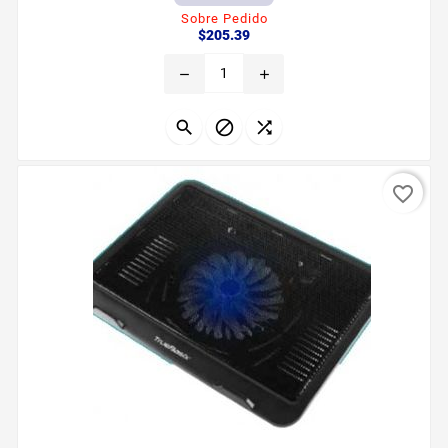
VENT Negro ICTUS BE450
Sobre Pedido
Precio
$205.39
remove
add



favorite_border