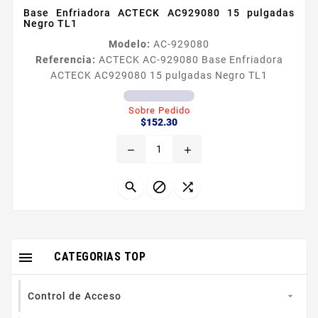
Base Enfriadora ACTECK AC929080 15 pulgadas
Negro TL1
Modelo:
AC-929080
Referencia:
ACTECK AC-929080 Base Enfriadora
ACTECK AC929080 15 pulgadas Negro TL1
Sobre Pedido
Precio
$152.30
remove
add




CATEGORIAS TOP
Control de Acceso
