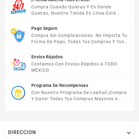
Compra Cuando Quieras Y En Donde
Quieras, Nuestra Tienda En Línea Está
Disponible Las 24 Hrs Del Día, Los 7 Días De
La Semana.
Pago Seguro
Compra Sin Complicaciones. No Importa Tu
Forma De Pago, Todas Tus Compras Y Tus
Datos Están Protegidos Con Nosotros.
Envíos Rápidos
Contamos Con Envíos Rápidos A TODO
MÉXICO.
Programa De Recompensas
Con Nuestro Programa De Lealtad ¡compra
Y Gana! Todas Tus Compras Mayores A
$2,000 MXN Bonifican A Tu Monedero
Electrónico El 1% Del Total De Tu Compra, El
Cuál Podrás Utilizar A Partir De Tu Siguiente
Compra O Acumularlos.

DIRECCION