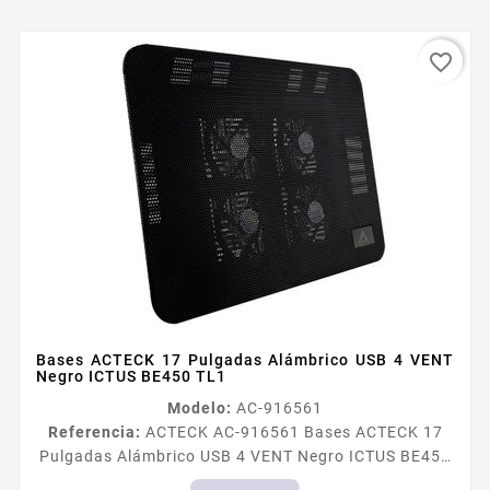
favorite_border
Bases ACTECK 17 Pulgadas Alámbrico USB 4 VENT
Negro ICTUS BE450 TL1
Modelo:
AC-916561
Referencia:
ACTECK AC-916561 Bases ACTECK 17
Pulgadas Alámbrico USB 4 VENT Negro ICTUS BE450
TL1 Bases ACTECK 17 Pulgadas Alámbrico USB 4