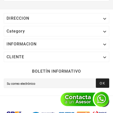
Electrónico El 1% Del Total De Tu Compra, El
Cuál Podrás Utilizar A Partir De Tu Siguiente
Compra O Acumularlos.

DIRECCION

Category

INFORMACION

CLIENTE
BOLETÍN INFORMATIVO
OK