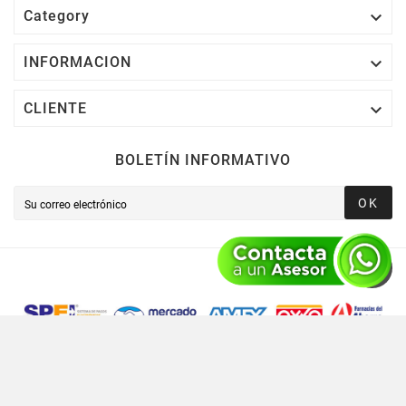

Category

INFORMACION

CLIENTE
BOLETÍN INFORMATIVO
OK
Novusred © 2021 Todos Los Derechos Reservados,