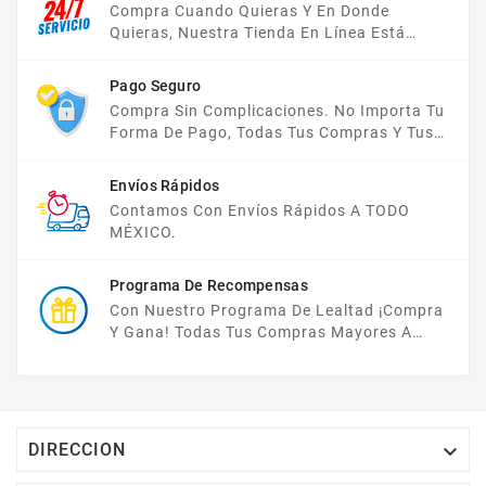
Compra Cuando Quieras Y En Donde
Quieras, Nuestra Tienda En Línea Está
Disponible Las 24 Hrs Del Día, Los 7 Días De
La Semana.
Pago Seguro
Compra Sin Complicaciones. No Importa Tu
Forma De Pago, Todas Tus Compras Y Tus
Datos Están Protegidos Con Nosotros.
Envíos Rápidos
Contamos Con Envíos Rápidos A TODO
MÉXICO.
Programa De Recompensas
Con Nuestro Programa De Lealtad ¡compra
Y Gana! Todas Tus Compras Mayores A
$2,000 MXN Bonifican A Tu Monedero
Electrónico El 1% Del Total De Tu Compra, El
Cuál Podrás Utilizar A Partir De Tu Siguiente
Compra O Acumularlos.

DIRECCION