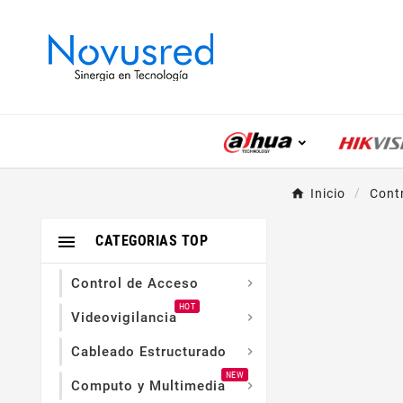
Inicio
Cont

CATEGORIAS TOP
Control de Acceso

HOT
Videovigilancia

Cableado Estructurado

NEW
Computo y Multimedia
