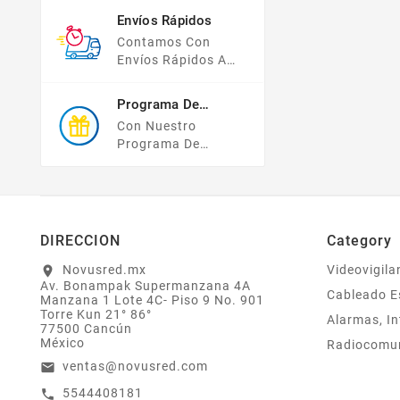
Pago, Todas Tus
Envíos Rápidos
Compras Y Tus
Contamos Con
Datos Están
Envíos Rápidos A
Protegidos Con
TODO MÉXICO.
Nosotros.
Programa De
Recompensas
Con Nuestro
Programa De
Lealtad ¡compra Y
Gana! Todas Tus
Compras Mayores A
$2,000 MXN
Bonifican A Tu
DIRECCION
Category
Monedero
Electrónico El 1% Del
Novusred.mx
Videovigila
location_on
Av. Bonampak Supermanzana 4A
Total De Tu Compra,
Cableado E
Manzana 1 Lote 4C- Piso 9 No. 901
El Cuál Podrás
Torre Kun 21° 86°
Alarmas, In
Utilizar A Partir De
77500 Cancún
Tu Siguiente Compra
México
Radiocomu
O Acumularlos.
ventas@novusred.com
email
5544408181
call