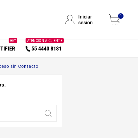
Iniciar
0
sesión
ATENCION A CLIENTE
HOT
TIFIER
55 4440 8181
ceso sin Contacto
os.