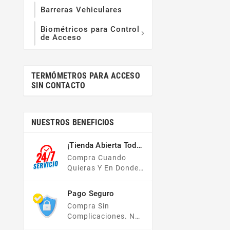
Barreras Vehiculares
Biométricos para Control

de Acceso
TERMÓMETROS PARA ACCESO
SIN CONTACTO
NUESTROS BENEFICIOS
¡Tienda Abierta Todo
El Año!
Compra Cuando
Quieras Y En Donde
Quieras, Nuestra
Tienda En Línea Está
Pago Seguro
Disponible Las 24
Compra Sin
Hrs Del Día, Los 7
Complicaciones. No
Días De La Semana.
Importa Tu Forma De