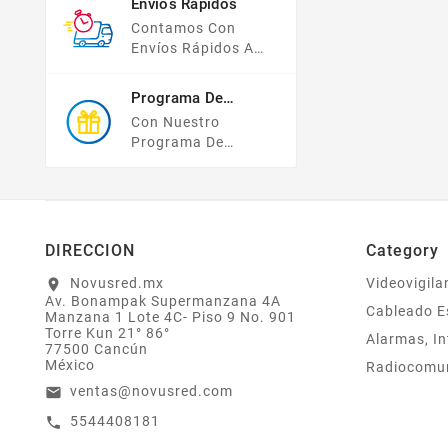
Envíos Rápidos
Compras Y Tus
Contamos Con
Datos Están
Envíos Rápidos A
Protegidos Con
TODO MÉXICO.
Nosotros.
Programa De
Recompensas
Con Nuestro
Programa De
Lealtad ¡compra Y
Gana! Todas Tus
Compras Mayores A
$2,000 MXN
Bonifican A Tu
DIRECCION
Category
Monedero
Electrónico El 1% Del
Novusred.mx
Videovigila
location_on
Av. Bonampak Supermanzana 4A
Total De Tu Compra,
Cableado E
Manzana 1 Lote 4C- Piso 9 No. 901
El Cuál Podrás
Torre Kun 21° 86°
Alarmas, In
Utilizar A Partir De
77500 Cancún
Tu Siguiente Compra
México
Radiocomu
O Acumularlos.
ventas@novusred.com
email
5544408181
call