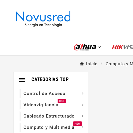
Inicio
Computo y M

CATEGORIAS TOP
Control de Acceso

HOT
Videovigilancia

Cableado Estructurado

NEW
Computo y Multimedia
