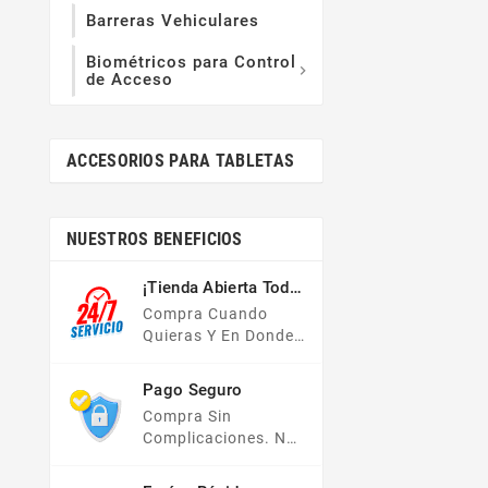
Barreras Vehiculares
Biométricos para Control

de Acceso
ACCESORIOS PARA TABLETAS
NUESTROS BENEFICIOS
¡Tienda Abierta Todo
El Año!
Compra Cuando
Quieras Y En Donde
Quieras, Nuestra
Tienda En Línea Está
Pago Seguro
Disponible Las 24
Compra Sin
Hrs Del Día, Los 7
Complicaciones. No
Días De La Semana.
Importa Tu Forma De
Pago, Todas Tus