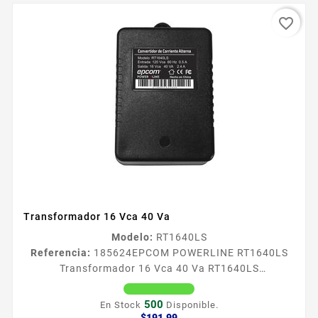
favorite_border
Transformador 16 Vca 40 Va
Modelo:
RT1640LS
Referencia:
185624
EPCOM POWERLINE RT1640LS
Transformador 16 Vca 40 Va RT1640LS
Transformador de 16 Vca 40 VA EPCOM POWER LINE
marca lider en transformadores con alta eficiencia en
500
En Stock
Disponible.
alimentacioacuten para equipos de seguridad
Precio
$191.99