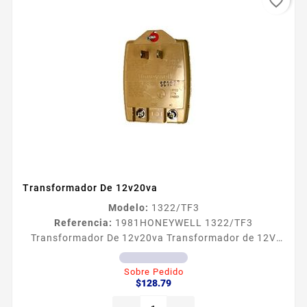
favorite_border
Transformador De 12v20va
Modelo:
1322/TF3
Referencia:
1981
HONEYWELL 1322/TF3
Transformador De 12v20va Transformador de 12V
20VA
Sobre Pedido
Precio
$128.79