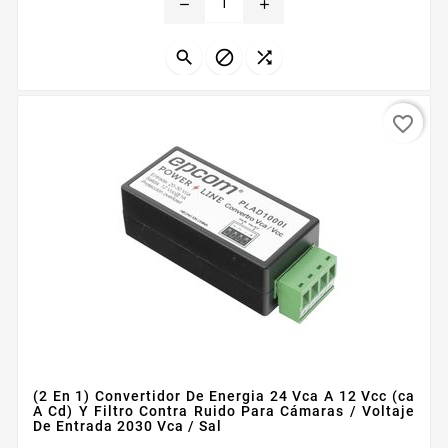
remove
add



favorite_border
(2 En 1) Convertidor De Energia 24 Vca A 12 Vcc (ca
A Cd) Y Filtro Contra Ruido Para Cámaras / Voltaje
De Entrada 2030 Vca / Sal