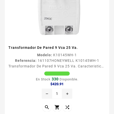
Transformador De Pared 9 Vca 25 Va.
Modelo:
K10145WH-1
Referencia:
161107
HONEYWELL K10145WH-1
Transformador De Pared 9 Vca 25 Va. Caracteristicas
Voltaje de entrada 120 Vca Voltaje de salida 9 Vca
Volts Amper 25 VA Dimensiones 90x53x65 mm
330
En Stock
Disponible.
Precio
$420.91
remove
add


