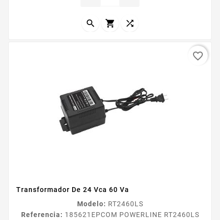
proteccioacuten Proteccioacuten contra
sobrecorriente...



favorite_border
Transformador De 24 Vca 60 Va
Modelo:
RT2460LS
Referencia:
185621
EPCOM POWERLINE RT2460LS