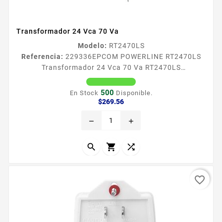
Transformador 24 Vca 70 Va
Modelo:
RT2470LS
Referencia:
229336
EPCOM POWERLINE RT2470LS
Transformador 24 Vca 70 Va RT2470LS
Transformador de 24 Vca 70 VA EPCOM POWER LINE
marca lider en transformadores con alta eficiencia en
500
En Stock
Disponible.
alimentacioacuten para equipos de seguridad
Precio
$269.56
electroacutenica por sus ventajas de aprobaciones
remove
add
certificaciones proteccioacuten contra
sobretensiones y circuitos de proteccioacuten contra
anti interferencia Caracteriacutesticas Voltaje...



favorite_border