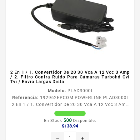
2 En 1 / 1. Convertidor De 20 30 Vca A 12 Vcc 3 Amp
/ 2. Filtro Contra Ruido Para Cámaras Turbohd Cvi
Tvi / Envio Largas Dista
Modelo:
PLAD3000I
Referencia:
192962
EPCOM POWERLINE PLAD3000I
2 En 1 / 1. Convertidor De 20 30 Vca A 12 Vcc 3 Amp
/ 2. Filtro Contra Ruido Para Cámaras Turbohd Cvi
Tvi / Envio Largas Dista Convertidor de voltaje de
500
En Stock
Disponible.
Vca a Vcc Caracteriacutesticas 1 Funcioacuten de
Precio
$138.94
convertidor Entrada 2030 Vca 5060 Hz Salida 12 Vcc
remove
add
3A Potencia de salida 36 W 2 Funcioacuten de