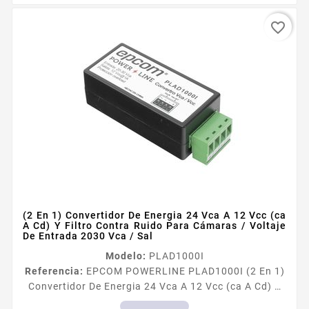
favorite_border
(2 En 1) Convertidor De Energia 24 Vca A 12 Vcc (ca
A Cd) Y Filtro Contra Ruido Para Cámaras / Voltaje
De Entrada 2030 Vca / Sal
Modelo:
PLAD1000I
Referencia:
EPCOM POWERLINE PLAD1000I (2 En 1)
Convertidor De Energia 24 Vca A 12 Vcc (ca A Cd) Y
Filtro Contra Ruido Para Cámaras / Voltaje De