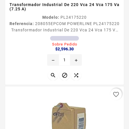
Transformador Industrial De 220 Vca 24 Vca 175 Va
(7.25 A)
Modelo:
PL24175220
Referencia:
208055
EPCOM POWERLINE PL24175220
Transformador Industrial De 220 Vca 24 Vca 175 Va
(7.25 A) Transformador de 220VCA a 24VCA a 175
VA Caracteriacutesticas Fiacutesicas y
Sobre Pedido
Precio
Eleacutectricas Voltaje de entrada 220 Vca 5060 Hz
$2,596.30
Voltaje de salida 24 Vca Corriente de entrada 08 A
remove
add
Potencia Maacutexima 175 VA 725A Garantiacutea 1
Antildeo Caracteriacutesticas Destacadas La
eficiencia de conversioacuten de este...



favorite_border