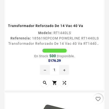
Transformador Reforzado De 14 Vac 40 Va
Modelo:
RT1440LS
Referencia:
185619
EPCOM POWERLINE RT1440LS
Transformador Reforzado De 14 Vac 40 Va RT1440LS
Transformador de 14 Vca 40 W EPCOM POWER LINE
marca lider en transformadores con alta eficiencia en
500
En Stock
Disponible.
alimentacioacuten para equipos de seguridad
Precio
$176.29
electroacutenica por sus ventajas de aprobaciones
remove
add
certificaciones proteccioacuten contra
sobretensiones y circuitos de proteccioacuten contra
anti interferencia...



favorite_border