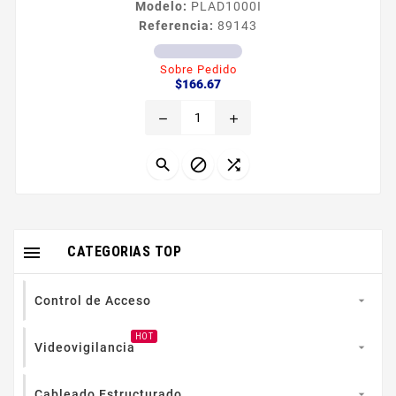
Modelo:
PLAD1000I
Referencia:
89143
Sobre Pedido
Precio
$166.67
remove
add




CATEGORIAS TOP
Control de Acceso

HOT
Videovigilancia

Cableado Estructurado
