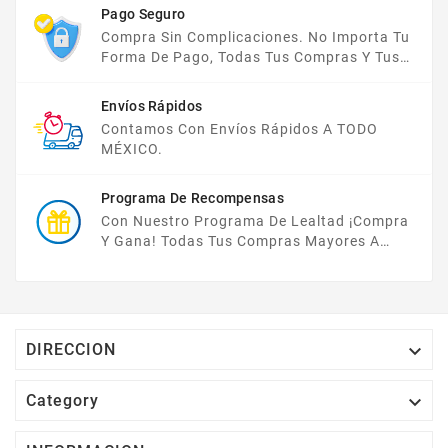
La Semana.
Pago Seguro
Compra Sin Complicaciones. No Importa Tu
Forma De Pago, Todas Tus Compras Y Tus
Datos Están Protegidos Con Nosotros.
Envíos Rápidos
Contamos Con Envíos Rápidos A TODO
MÉXICO.
Programa De Recompensas
Con Nuestro Programa De Lealtad ¡compra
Y Gana! Todas Tus Compras Mayores A
$2,000 MXN Bonifican A Tu Monedero
Electrónico El 1% Del Total De Tu Compra, El
Cuál Podrás Utilizar A Partir De Tu Siguiente
Compra O Acumularlos.

DIRECCION

Category