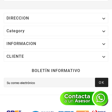
Electrónico El 1% Del Total De Tu Compra, El
Cuál Podrás Utilizar A Partir De Tu Siguiente
Compra O Acumularlos.

DIRECCION

Category

INFORMACION

CLIENTE
BOLETÍN INFORMATIVO
OK