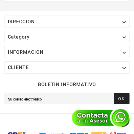
Electrónico El 1% Del Total De Tu Compra, El
Cuál Podrás Utilizar A Partir De Tu Siguiente
Compra O Acumularlos.

DIRECCION

Category

INFORMACION

CLIENTE
BOLETÍN INFORMATIVO
OK