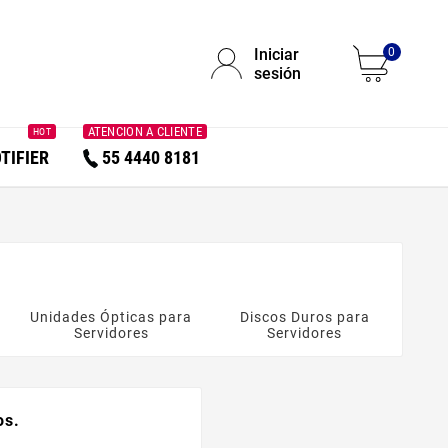
Iniciar
0
sesión
ATENCION A CLIENTE
HOT
TIFIER
55 4440 8181
Unidades Ópticas para
Discos Duros para
SS
Servidores
Servidores
os.