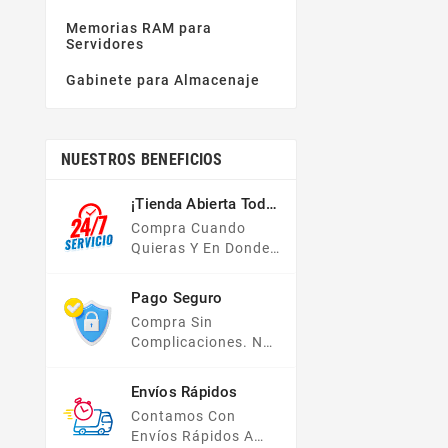
Memorias RAM para
Servidores
Gabinete para Almacenaje
NUESTROS BENEFICIOS
¡Tienda Abierta Todo
El Año!
Compra Cuando
Quieras Y En Donde
Quieras, Nuestra
Tienda En Línea Está
Pago Seguro
Disponible Las 24
Compra Sin
Hrs Del Día, Los 7
Complicaciones. No
Días De La Semana.
Importa Tu Forma De
Pago, Todas Tus
Envíos Rápidos
Compras Y Tus
Contamos Con
Datos Están
Envíos Rápidos A
Protegidos Con