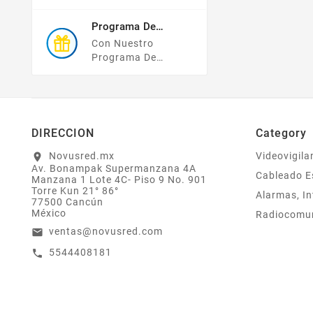
TODO MÉXICO.
Nosotros.
Programa De
Recompensas
Con Nuestro
Programa De
Lealtad ¡compra Y
Gana! Todas Tus
Compras Mayores A
$2,000 MXN
Bonifican A Tu
DIRECCION
Category
Monedero
Electrónico El 1% Del
Novusred.mx
Videovigila
location_on
Av. Bonampak Supermanzana 4A
Total De Tu Compra,
Cableado E
Manzana 1 Lote 4C- Piso 9 No. 901
El Cuál Podrás
Torre Kun 21° 86°
Alarmas, In
Utilizar A Partir De
77500 Cancún
Tu Siguiente Compra
México
Radiocomu
O Acumularlos.
ventas@novusred.com
email
5544408181
call