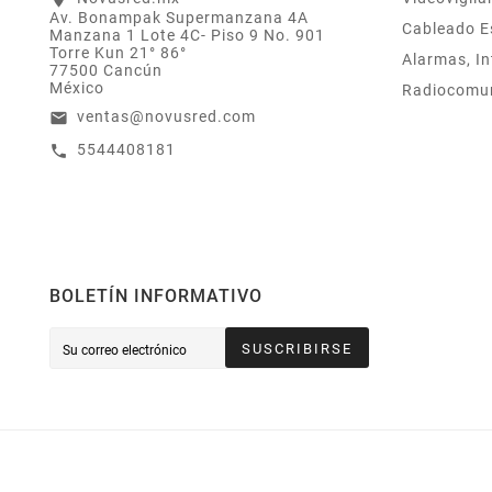
Av. Bonampak Supermanzana 4A
Total De Tu Compra,
Cableado E
Manzana 1 Lote 4C- Piso 9 No. 901
El Cuál Podrás
Torre Kun 21° 86°
Alarmas, In
Utilizar A Partir De
77500 Cancún
Tu Siguiente Compra
México
Radiocomu
O Acumularlos.
ventas@novusred.com
email
5544408181
call
BOLETÍN INFORMATIVO
SUSCRIBIRSE