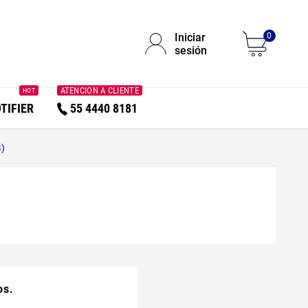
Iniciar
0
sesión
ATENCION A CLIENTE
HOT
TIFIER
55 4440 8181
S)
os.