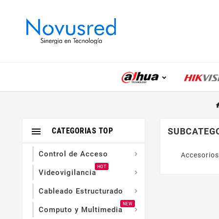

CATEGORIAS TOP
SUBCATEG
Control de Acceso

Accesorio
HOT
Videovigilancia

Cableado Estructurado

NEW
Computo y Multimedia
