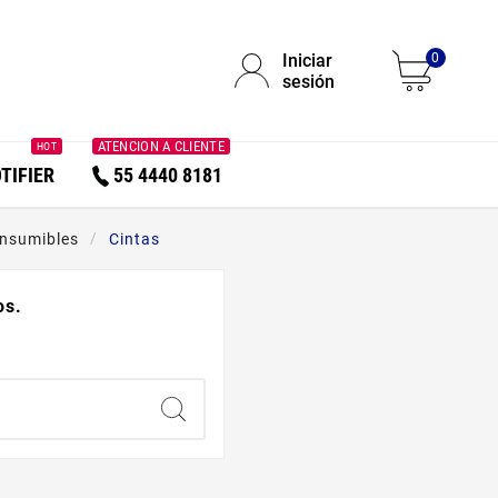
Iniciar
0
sesión
ATENCION A CLIENTE
HOT
TIFIER
55 4440 8181
onsumibles
Cintas
os.