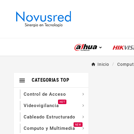
Inicio
Computo

CATEGORIAS TOP
Control de Acceso

HOT
Videovigilancia

Cableado Estructurado

NEW
Computo y Multimedia
