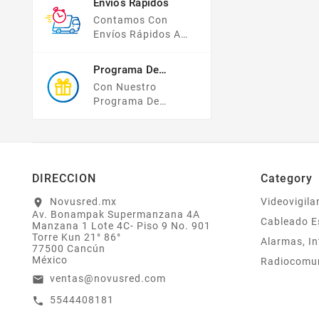
Envíos Rápidos
Compras Y Tus
Contamos Con
Datos Están
Envíos Rápidos A
Protegidos Con
TODO MÉXICO.
Nosotros.
Programa De
Recompensas
Con Nuestro
Programa De
Lealtad ¡compra Y
Gana! Todas Tus
Compras Mayores A
$2,000 MXN
Bonifican A Tu
DIRECCION
Category
Monedero
Electrónico El 1% Del
Novusred.mx
Videovigila
location_on
Av. Bonampak Supermanzana 4A
Total De Tu Compra,
Cableado E
Manzana 1 Lote 4C- Piso 9 No. 901
El Cuál Podrás
Torre Kun 21° 86°
Alarmas, In
Utilizar A Partir De
77500 Cancún
Tu Siguiente Compra
México
Radiocomu
O Acumularlos.
ventas@novusred.com
email
5544408181
call