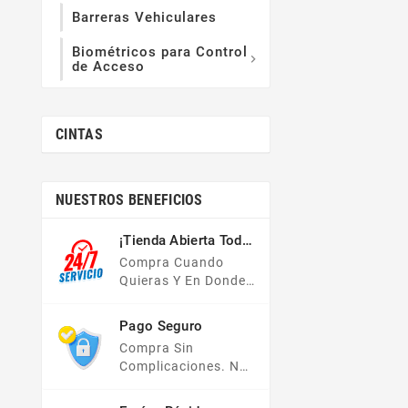
Barreras Vehiculares
Biométricos para Control

de Acceso
CINTAS
NUESTROS BENEFICIOS
¡Tienda Abierta Todo
El Año!
Compra Cuando
Quieras Y En Donde
Quieras, Nuestra
Tienda En Línea Está
Pago Seguro
Disponible Las 24
Compra Sin
Hrs Del Día, Los 7
Complicaciones. No
Días De La Semana.
Importa Tu Forma De
Pago, Todas Tus