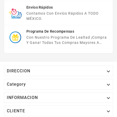
Envíos Rápidos
Contamos Con Envíos Rápidos A TODO
MÉXICO.
Programa De Recompensas
Con Nuestro Programa De Lealtad ¡compra
Y Gana! Todas Tus Compras Mayores A
$2,000 MXN Bonifican A Tu Monedero
Electrónico El 1% Del Total De Tu Compra, El
Cuál Podrás Utilizar A Partir De Tu Siguiente
Compra O Acumularlos.

DIRECCION

Category

INFORMACION

CLIENTE