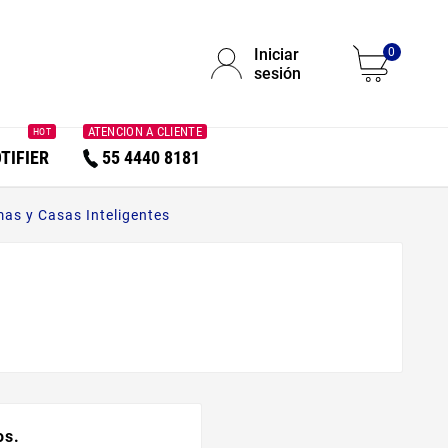
Iniciar
0
sesión
ATENCION A CLIENTE
HOT
TIFIER
55 4440 8181
as y Casas Inteligentes
os.