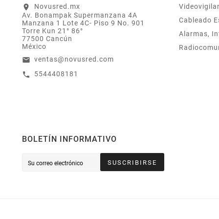
Electrónico El 1% Del
Novusred.mx
Videovigila
location_on
Av. Bonampak Supermanzana 4A
Total De Tu Compra,
Cableado E
Manzana 1 Lote 4C- Piso 9 No. 901
El Cuál Podrás
Torre Kun 21° 86°
Alarmas, In
Utilizar A Partir De
77500 Cancún
Tu Siguiente Compra
México
Radiocomu
O Acumularlos.
ventas@novusred.com
email
5544408181
call
BOLETÍN INFORMATIVO
SUSCRIBIRSE