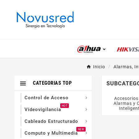
Inicio
Alarmas, In

CATEGORIAS TOP
SUBCATEG
Control de Acceso

Accesorios
Alarmas y 
HOT
Inteligen
Videovigilancia

Cableado Estructurado

NEW
Computo y Multimedia
