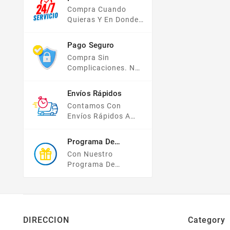
El Año!
Compra Cuando
Quieras Y En Donde
Quieras, Nuestra
Tienda En Línea Está
Pago Seguro
Disponible Las 24
Compra Sin
Hrs Del Día, Los 7
Complicaciones. No
Días De La Semana.
Importa Tu Forma De
Pago, Todas Tus
Envíos Rápidos
Compras Y Tus
Contamos Con
Datos Están
Envíos Rápidos A
Protegidos Con
TODO MÉXICO.
Nosotros.
Programa De
Recompensas
Con Nuestro
Programa De
Lealtad ¡compra Y
Gana! Todas Tus
Compras Mayores A
$2,000 MXN
Bonifican A Tu
DIRECCION
Category
Monedero