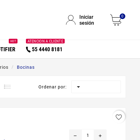
Iniciar
0
sesión
ATENCION A CLIENTE
HOT
TIFIER
55 4440 8181
rios
Bocinas

Ordenar por:
favorite_border
remove
add