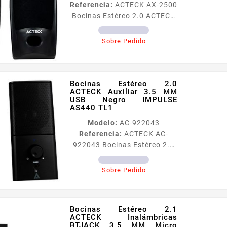
Referencia:
ACTECK AX-2500
Bocinas Estéreo 2.0 ACTECK
Auxiliar 3.5 MM 1.2 M Negro
AX2500 TL1 Bocinas Estéreo
Sobre Pedido
20 ACTECK Auxiliar 35 MM 12
M Negro AX2500
Bocinas Estéreo 2.0
ACTECK Auxiliar 3.5 MM
USB Negro IMPULSE
AS440 TL1
Modelo:
AC-922043
Referencia:
ACTECK AC-
922043 Bocinas Estéreo 2.0
ACTECK Auxiliar 3.5 MM USB
Negro IMPULSE AS440 TL1
Sobre Pedido
Bocinas Estéreo 2.1
ACTECK Inalámbricas
BTJACK 3.5 MM Micro