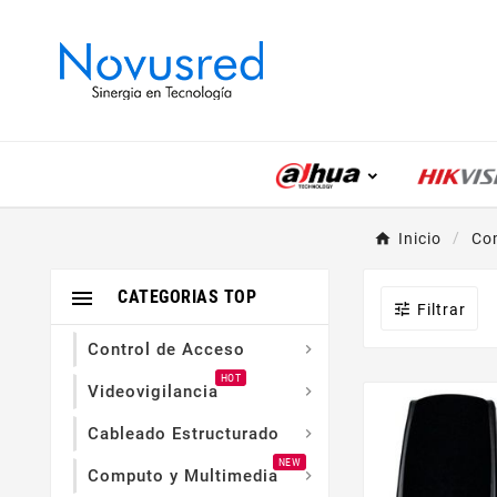
Inicio
Co

CATEGORIAS TOP

Filtrar
Control de Acceso

HOT
Videovigilancia

Cableado Estructurado

NEW
Computo y Multimedia
