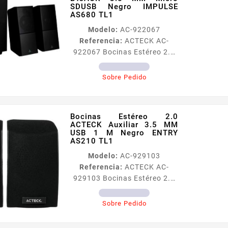
SDUSB Negro IMPULSE
AS680 TL1
Modelo:
AC-922067
Referencia:
ACTECK AC-
922067 Bocinas Estéreo 2.1
ACTECK Inalámbricas
BTJACK 3.5 MM Micro SDUSB
Sobre Pedido
Negro IMPULSE AS680 TL1
Bocinas Estéreo 2.0
ACTECK Auxiliar 3.5 MM
USB 1 M Negro ENTRY
AS210 TL1
Modelo:
AC-929103
Referencia:
ACTECK AC-
929103 Bocinas Estéreo 2.0
ACTECK Auxiliar 3.5 MM USB
1 M Negro ENTRY AS210 TL1
Sobre Pedido