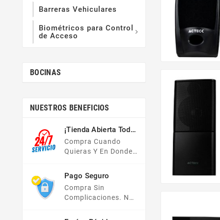
Barreras Vehiculares
Biométricos para Control

de Acceso
BOCINAS
NUESTROS BENEFICIOS
¡Tienda Abierta Todo
El Año!
Compra Cuando
Quieras Y En Donde
Quieras, Nuestra
Tienda En Línea Está
Pago Seguro
Disponible Las 24
Compra Sin
Hrs Del Día, Los 7
Complicaciones. No
Días De La Semana.
Importa Tu Forma De
Pago, Todas Tus