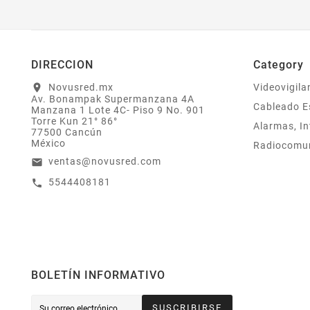
DIRECCION
Category
Novusred.mx
Videovigila
location_on
Av. Bonampak Supermanzana 4A
Cableado E
Manzana 1 Lote 4C- Piso 9 No. 901
Torre Kun 21° 86°
Alarmas, In
77500 Cancún
México
Radiocomu
ventas@novusred.com
email
5544408181
call
BOLETÍN INFORMATIVO
SUSCRIBIRSE