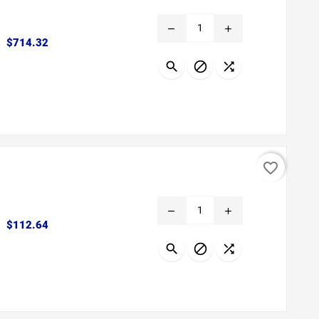
remove
add
Precio
$714.32



favorite_border
remove
add
Precio
$112.64


