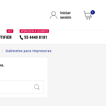
Iniciar
0
sesión
ATENCION A CLIENTE
HOT
TIFIER
55 4440 8181
Gabinetes para Impresoras
os.