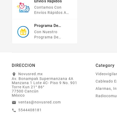
Envíos Rápidos
Compras Y Tus
Contamos Con
Datos Están
Envíos Rápidos A
Protegidos Con
TODO MÉXICO.
Nosotros.
Programa De
Recompensas
Con Nuestro
Programa De
Lealtad ¡compra Y
Gana! Todas Tus
Compras Mayores A
$2,000 MXN
Bonifican A Tu
DIRECCION
Category
Monedero
Electrónico El 1% Del
Novusred.mx
Videovigila
location_on
Av. Bonampak Supermanzana 4A
Total De Tu Compra,
Cableado E
Manzana 1 Lote 4C- Piso 9 No. 901
El Cuál Podrás
Torre Kun 21° 86°
Alarmas, In
Utilizar A Partir De
77500 Cancún
Tu Siguiente Compra
México
Radiocomu
O Acumularlos.
ventas@novusred.com
email
5544408181
call