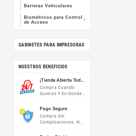
Barreras Vehiculares
Biométricos para Control

de Acceso
GABINETES PARA IMPRESORAS
NUESTROS BENEFICIOS
¡Tienda Abierta Todo
El Año!
Compra Cuando
Quieras Y En Donde
Quieras, Nuestra
Tienda En Línea Está
Pago Seguro
Disponible Las 24
Compra Sin
Hrs Del Día, Los 7
Complicaciones. No
Días De La Semana.
Importa Tu Forma De
Pago, Todas Tus