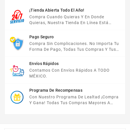
¡Tienda Abierta Todo El Año!
Compra Cuando Quieras Y En Donde
Quieras, Nuestra Tienda En Línea Está
Disponible Las 24 Hrs Del Día, Los 7 Días De
La Semana.
Pago Seguro
Compra Sin Complicaciones. No Importa Tu
Forma De Pago, Todas Tus Compras Y Tus
Datos Están Protegidos Con Nosotros.
Envíos Rápidos
Contamos Con Envíos Rápidos A TODO
MÉXICO.
Programa De Recompensas
Con Nuestro Programa De Lealtad ¡compra
Y Gana! Todas Tus Compras Mayores A
$2,000 MXN Bonifican A Tu Monedero
Electrónico El 1% Del Total De Tu Compra, El
Cuál Podrás Utilizar A Partir De Tu Siguiente
Compra O Acumularlos.