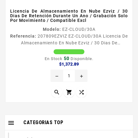
Licencia De Almacenamiento En Nube Ezviz / 30
Dias De Retención Durante Un Ano / Grabación Solo
Por Movimiento / Compatible Excl
Modelo:
EZ-CLOUD/30A
Referencia:
207809
EZVIZ EZ-CLOUD/30A Licencia De
Almacenamiento En Nube Ezviz / 30 Dias De
Retención Durante Un Ano / Grabación Solo Por
Movimiento / Compatible Excl Caracteristicas 30 Dias
50
En Stock
Disponible.
de grabacioacuten durante un antildeo
Precio
$1,372.89
Grabacioacuten ilimitada para 1 dispositivo solo por
remove
add
movimiento Elija el plan que mejor se le acomode
Grabacioacuten de audio y video Descargue y
comparta videos de forma segura Alta...




CATEGORIAS TOP