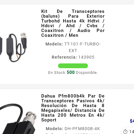
Información General
Kit De Transceptores
Transceptor pasivo no
(baluns) Para Exterior
requiere alimentación ideales
Turbohd Hasta 4k Hdtvi /
para sistemas de video
Hdcvi / Ahd / Cvbs /
Coaxitron / Audio Por
vigilancia cámaras y dvr que
Coaxitron / Men
operan en formatos de alta
Modelo:
TT-101-F-TURBO-
resolución Soporta
EXT
resoluciones de 4
Referencia:
143905
megapixeles lo cual permite a
las cámaras transmitir video
a...
500
En Stock
Disponible.
Dahua Pfm800b4k Par De
Transceptores Pasivos 4k/
Resolución De Hasta 8
Megapixeles/ Distancia De
Hasta 200 Metros En 4k/
Soport
$
Modelo:
DH-PFM800B-4K

1