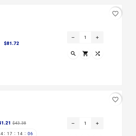
favorite_border
remove
add
Precio
$81.72



favorite_border
Precio
Precio
41.21
$43.38
remove
add
base
:
:
:
44
17
14
05