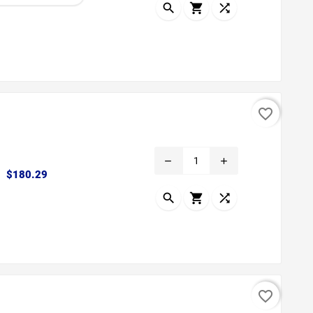



favorite_border
remove
add
Precio
$180.29



favorite_border