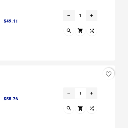
remove
add
Precio
$49.11



favorite_border
remove
add
Precio
$55.76


