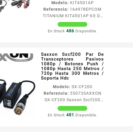
Modelo:
KIT4501AP
de 8 Megapixel 5 Megapixel 4
Referencia:
164978
EPCOM
Megapixel 3 Megapixel 2
TITANIUM KIT4501AP Kit De
Megapixel 1 Megapixel
Transceptores De Video De
Compatible con cable cat 5e
Largo Alcance / 320 Metros /
y...
486
En Stock
Disponible.
Resolución 720p Y 1080p /
Cat 5e/6 / Compatible Con
Cámaras Hdtvi/ KIT4501AP
Saxxon Sxcf200 Par De
Kit de largo alcance de 320
Transceptores Pasivos
metros TVI compuesto por
1080p / Botones Push /
TT4501T TT101FTURBO
1080p Hasta 250 Metros /
720p Hasta 300 Metros /
Caracteriacutesticas
Soporta Hdc
Principales Transmisor de
Modelo:
SX-CF200
video activo TURBOHD y
Referencia:
55073
SAXXON
Receptor de video
SX-CF200 Saxxon Sxcf200
pasivoincluye un par
Par De Transceptores
Transmisioacuten en tiempo
Pasivos 1080p / Botones
real por cable UTP cat...
481
En Stock
Disponible.
Push / 1080p Hasta 250
Metros / 720p Hasta 300
Metros / Soporta Hdc