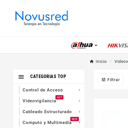
Inicio
Videov

CATEGORIAS TOP

Filtrar
Control de Acceso

HOT
Videovigilancia

Cableado Estructurado

NEW
Computo y Multimedia
