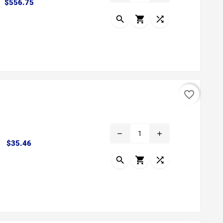
Precio
$556.75



favorite_border
remove
add
Precio
$35.46


