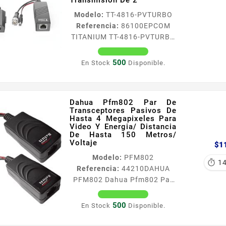
Transmision De 2
Modelo:
TT-4816-PVTURBO
Referencia:
86100
EPCOM
TITANIUM TT-4816-PVTURBO
Kit De Transceptores Activos
Turbo Hd. Convierte 36/24
500
En Stock
Disponible.
Vcc A 12 Vcc Regulados A
Través De Cable Utp Cat5e /
6. Transmision De 2
Dahua Pfm802 Par De
TT4816PVTURBO Kit de
Transceptores Pasivos De
tranceptores Balum activos
Hasta 4 Megapixeles Para
regulan voltaje de hasta 36
Video Y Energia/ Distancia
De Hasta 150 Metros/
Vcc a 12 Vcc El
Voltaje
$1
TT4816PVTURBO es un
Modelo:
PFM802
transmisor y receptor que

1
Referencia:
44210
DAHUA
permite la transmisioacuten
PFM802 Dahua Pfm802 Par
de voltaje y la sentildeal de
De Transceptores Pasivos De
video HD en tiempo real El
Hasta 4 Megapixeles Para
equipo...
500
En Stock
Disponible.
Video Y Energia/ Distancia De
Hasta 150 Metros/ Voltaje