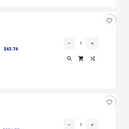
favorite_border
remove
add
Precio
$42.76



favorite_border
remove
add