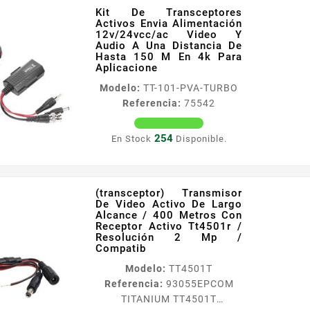
Kit De Transceptores
Información General El
Activos Envia Alimentación
modelo SAXXON SXCF200 es
12v/24vcc/ac Video Y
un par de transceptores
Audio A Una Distancia De
Hasta 150 M En 4k Para
pasivos disenados para
Aplicacione
transmitir senales de video
Modelo:
TT-101-PVA-TURBO
de alta definición a través de
Referencia:
75542
cables UTP par trenzado Aqui
tienes algunas
caracteristicas clave
254
En Stock
Disponible.
Transmisión de video de
alta...
(transceptor) Transmisor
De Video Activo De Largo
Alcance / 400 Metros Con
Receptor Activo Tt4501r /
Resolución 2 Mp /
Compatib
Modelo:
TT4501T
Referencia:
93055
EPCOM
TITANIUM TT4501T