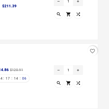
remove
add
Precio
$211.39



favorite_border
Precio
Precio
14.86
$120.91
remove
add
base
:
:
:
44
17
14
05


