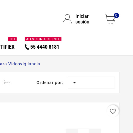
Iniciar
0
sesión
ATENCION A CLIENTE
HOT
TIFIER
55 4440 8181
ara Videovigilancia

Ordenar por:
favorite_border