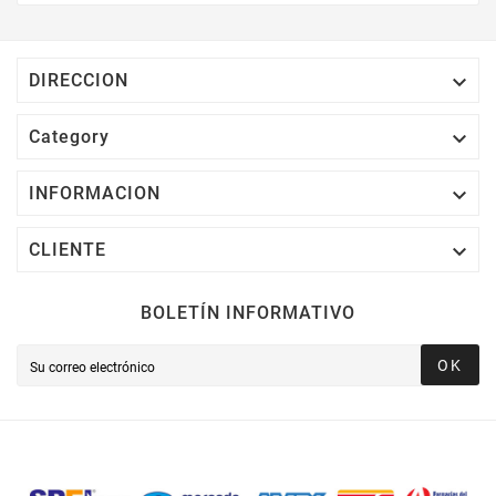
Electrónico El 1% Del Total De Tu Compra, El
Cuál Podrás Utilizar A Partir De Tu Siguiente
Compra O Acumularlos.

DIRECCION

Category

INFORMACION

CLIENTE
BOLETÍN INFORMATIVO
OK