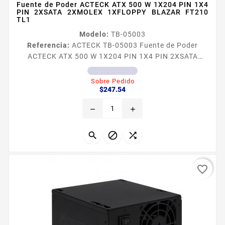
Fuente de Poder ACTECK ATX 500 W 1X204 PIN 1X4
PIN 2XSATA 2XMOLEX 1XFLOPPY BLAZAR FT210
TL1
Modelo:
TB-05003
Referencia:
ACTECK TB-05003 Fuente de Poder
ACTECK ATX 500 W 1X204 PIN 1X4 PIN 2XSATA
2XMOLEX 1XFLOPPY BLAZAR FT210 TL1
Sobre Pedido
Precio
$247.54
remove
add



favorite_border