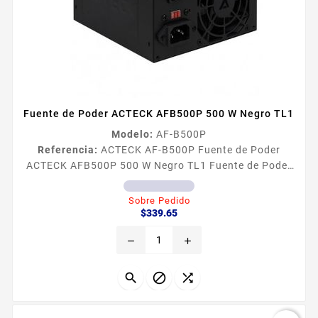
Fuente de Poder ACTECK AFB500P 500 W Negro TL1
Modelo:
AF-B500P
Referencia:
ACTECK AF-B500P Fuente de Poder
ACTECK AFB500P 500 W Negro TL1 Fuente de Poder
ACTECK AFB500P 500 W Negro
Sobre Pedido
Precio
$339.65
remove
add


