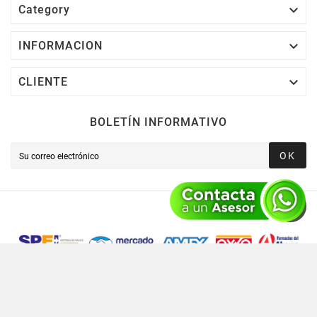

Category

INFORMACION

CLIENTE
BOLETÍN INFORMATIVO
OK
Novusred © 2021 Todos Los Derechos Reservados,