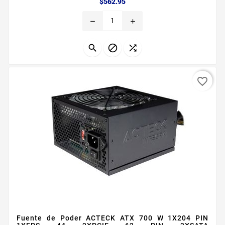
Precio
$562.95
remove
add



favorite_border
Fuente de Poder ACTECK ATX 700 W 1X204 PIN