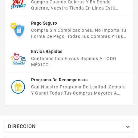
Compra Cuando Quieras Y En Donde
Quieras, Nuestra Tienda En Línea Está
Disponible Las 24 Hrs Del Día, Los 7 Días De
La Semana.
Pago Seguro
Compra Sin Complicaciones. No Importa Tu
Forma De Pago, Todas Tus Compras Y Tus
Datos Están Protegidos Con Nosotros.
Envíos Rápidos
Contamos Con Envíos Rápidos A TODO
MÉXICO.
Programa De Recompensas
Con Nuestro Programa De Lealtad ¡compra
Y Gana! Todas Tus Compras Mayores A
$2,000 MXN Bonifican A Tu Monedero
Electrónico El 1% Del Total De Tu Compra, El
Cuál Podrás Utilizar A Partir De Tu Siguiente
Compra O Acumularlos.

DIRECCION