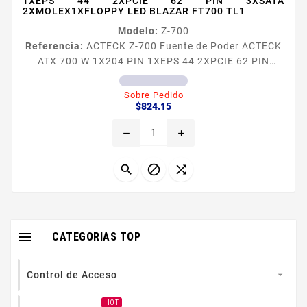
1XEPS 44 2XPCIE 62 PIN 3XSATA
2XMOLEX1XFLOPPY LED BLAZAR FT700 TL1
Modelo:
Z-700
Referencia:
ACTECK Z-700 Fuente de Poder ACTECK
ATX 700 W 1X204 PIN 1XEPS 44 2XPCIE 62 PIN
3XSATA 2XMOLEX1XFLOPPY LED BLAZAR FT700 TL1
Fuente de Poder ACTECK ATX 700 W 1X204 PIN
Sobre Pedido
Precio
1XEPS 44 2XPCIE 62 PIN 3XSATA
$824.15
2XMOLEX1XFLOPPY LED BLAZAR FT700
remove
add




CATEGORIAS TOP
Control de Acceso

HOT