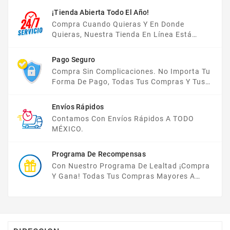
¡Tienda Abierta Todo El Año!
Compra Cuando Quieras Y En Donde
Quieras, Nuestra Tienda En Línea Está
Disponible Las 24 Hrs Del Día, Los 7 Días De
La Semana.
Pago Seguro
Compra Sin Complicaciones. No Importa Tu
Forma De Pago, Todas Tus Compras Y Tus
Datos Están Protegidos Con Nosotros.
Envíos Rápidos
Contamos Con Envíos Rápidos A TODO
MÉXICO.
Programa De Recompensas
Con Nuestro Programa De Lealtad ¡compra
Y Gana! Todas Tus Compras Mayores A
$2,000 MXN Bonifican A Tu Monedero
Electrónico El 1% Del Total De Tu Compra, El
Cuál Podrás Utilizar A Partir De Tu Siguiente
Compra O Acumularlos.