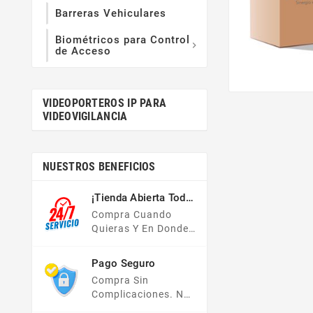
Barreras Vehiculares
Biométricos para Control

de Acceso
VIDEOPORTEROS IP PARA
VIDEOVIGILANCIA
NUESTROS BENEFICIOS
¡Tienda Abierta Todo
El Año!
Compra Cuando
Quieras Y En Donde
Quieras, Nuestra
Tienda En Línea Está
Pago Seguro
Disponible Las 24
Compra Sin
Hrs Del Día, Los 7
Complicaciones. No
Días De La Semana.
Importa Tu Forma De