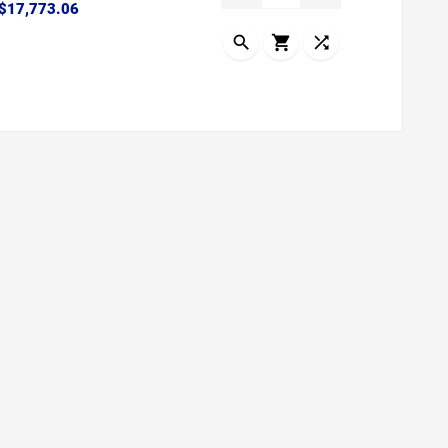
Precio
$17,773.06


