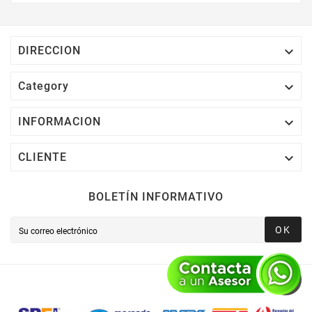
Electrónico El 1% Del Total De Tu Compra, El
Cuál Podrás Utilizar A Partir De Tu Siguiente
Compra O Acumularlos.

DIRECCION

Category

INFORMACION

CLIENTE
BOLETÍN INFORMATIVO
OK