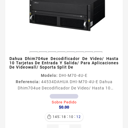
Dahua Dhim704ue Decodificador De Video/ Hasta
10 Tarjetas De Entrada Y Salida/ Para Aplicaciones
De Videowall/ Soporta Split De
Modelo:
DHI-M70-4U-E
Referencia:
44534
DAHUA DHI-M70-4U-E Dahua
Dhim704ue Decodificador De Video/ Hasta 10
Tarjetas De Entrada Y Salida/ Para Aplicaciones De
Videowall/ Soporta Split De Información General
Sobre Pedido
Precio
Plataforma de control de video compatible con
$0.00
tarjetas VEC0404HHM70 soporta hasta 40 canales
:
:
:

145
18
10
11
Principales Caracteristicas Caja industrial ATCA 4U
estándar de 19 Configuración fácil y flexible con