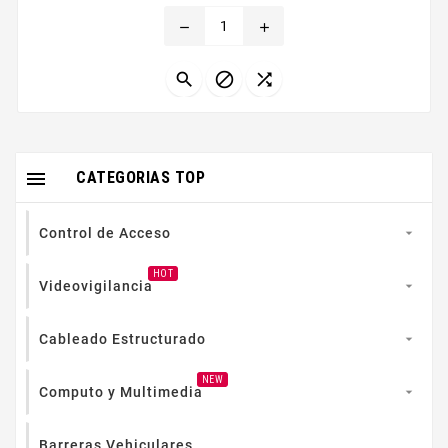
resolución y control avanzado de pantallas Su
remove
add
capacidad para manejar múltiples formatos...




CATEGORIAS TOP
Control de Acceso

HOT
Videovigilancia

Cableado Estructurado

NEW
Computo y Multimedia

Barreras Vehiculares