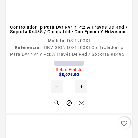
Controlador Ip Para Dvr Nvr Y Ptz A Través De Red /
Soporta Rs485 / Compatible Con Epcom Y Hikvision
Modelo:
DS-1200KI
Referencia:
HIKVISION DS-1200KI Controlador Ip
Para Dvr Nvr Y Ptz A Través De Red / Soporta Rs485 /
Compatible Con Epcom Y Hikvision
Caracteriacutesticas principales Controlador de
Sobre Pedido
Precio
DVRacutes via RS485 Red para equipos
$8,975.00
TurboAnalogico e IP de marca epcomHikvision
remove
add
Control de Presets Patrol Pattern Protocolos
HIKVISION Pelco PD Control RS485 a 1200 metros en
Half Duplex con velocidad de datos de 1200 ndash...



favorite_border