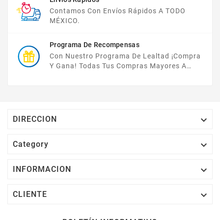
Contamos Con Envíos Rápidos A TODO
MÉXICO.
Programa De Recompensas
Con Nuestro Programa De Lealtad ¡compra
Y Gana! Todas Tus Compras Mayores A
$2,000 MXN Bonifican A Tu Monedero
Electrónico El 1% Del Total De Tu Compra, El
Cuál Podrás Utilizar A Partir De Tu Siguiente
Compra O Acumularlos.

DIRECCION

Category

INFORMACION

CLIENTE