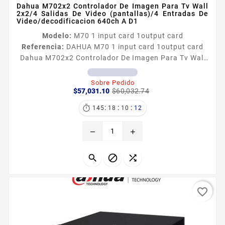
Dahua M702x2 Controlador De Imagen Para Tv Wall
2x2/4 Salidas De Video (pantallas)/4 Entradas De
Video/decodificacion 640ch A D1
Modelo:
M70 1 input card 1output card
Referencia:
DAHUA M70 1 input card 1output card
Dahua M702x2 Controlador De Imagen Para Tv Wall
2x2/4 Salidas De Video (pantallas)/4 Entradas De
Video/decodificacion 640ch A D1
Sobre Pedido
Precio
Precio
$57,031.10
$60,032.74
base
:
:
:

145
18
10
11
remove
add



favorite_border