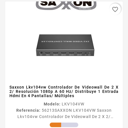
favorite_border
Saxxon Lkv104vw Controlador De Videowall De 2 X
2/ Resolución 1080p A 60 Hz/ Distribuye 1 Entrada
Hdmi En 4 Pantallas/ Múltiples
Modelo:
LKV104VW
Referencia:
56213
SAXXON LKV104VW Saxxon
Lkv104vw Controlador De Videowall De 2 X 2/
Resolución 1080p A 60 Hz/ Distribuye 1 Entrada