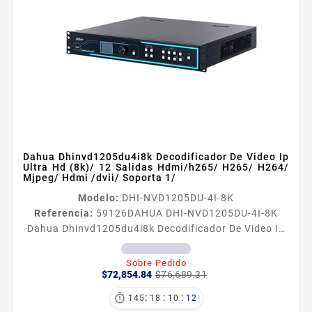
Dahua Dhinvd1205du4i8k Decodificador De Video Ip
Ultra Hd (8k)/ 12 Salidas Hdmi/h265/ H265/ H264/
Mjpeg/ Hdmi /dvii/ Soporta 1/
Modelo:
DHI-NVD1205DU-4I-8K
Referencia:
59126
DAHUA DHI-NVD1205DU-4I-8K
Dahua Dhinvd1205du4i8k Decodificador De Video Ip
Ultra Hd (8k)/ 12 Salidas Hdmi/h265/ H265/ H264/
Mjpeg/ Hdmi /dvii/ Soporta 1/ Información General El
Sobre Pedido
Precio
Precio
DAHUA NVD1205DH4I4K es un decodificador de
$72,854.84
$76,689.31
base
video IP robusto y versátil disenado para
:
:
:

145
18
10
11
aplicaciones de vigilancia que requieren alta