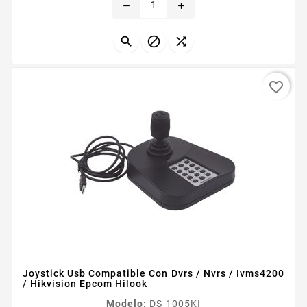
remove
add
diseno de módulo de tarjeta...



favorite_border
Joystick Usb Compatible Con Dvrs / Nvrs / Ivms4200
/ Hikvision Epcom Hilook
Modelo:
DS-1005KI