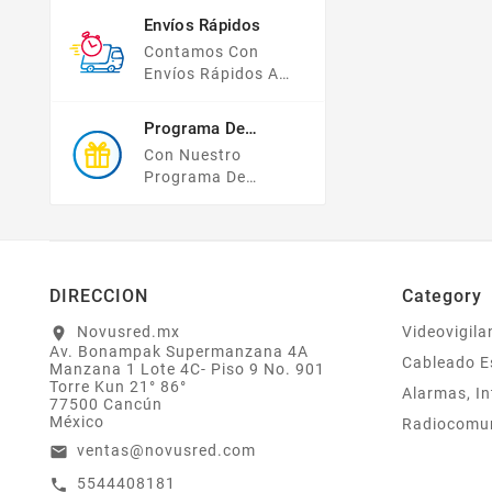
Pago, Todas Tus
Envíos Rápidos
Compras Y Tus
Contamos Con
Datos Están
Envíos Rápidos A
Protegidos Con
TODO MÉXICO.
Nosotros.
Programa De
Recompensas
Con Nuestro
Programa De
Lealtad ¡compra Y
Gana! Todas Tus
Compras Mayores A
$2,000 MXN
Bonifican A Tu
DIRECCION
Category
Monedero
Electrónico El 1% Del
Novusred.mx
Videovigila
location_on
Av. Bonampak Supermanzana 4A
Total De Tu Compra,
Cableado E
Manzana 1 Lote 4C- Piso 9 No. 901
El Cuál Podrás
Torre Kun 21° 86°
Alarmas, In
Utilizar A Partir De
77500 Cancún
Tu Siguiente Compra
México
Radiocomu
O Acumularlos.
ventas@novusred.com
email
5544408181
call