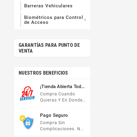
Barreras Vehiculares
Biométricos para Control

de Acceso
GARANTÍAS PARA PUNTO DE
VENTA
NUESTROS BENEFICIOS
¡Tienda Abierta Todo
El Año!
Compra Cuando
Quieras Y En Donde
Quieras, Nuestra
Tienda En Línea Está
Pago Seguro
Disponible Las 24
Compra Sin
Hrs Del Día, Los 7
Complicaciones. No
Días De La Semana.
Importa Tu Forma De