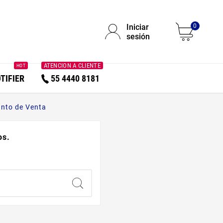
Iniciar
0
sesión
ATENCION A CLIENTE
HOT
TIFIER
55 4440 8181
unto de Venta
os.