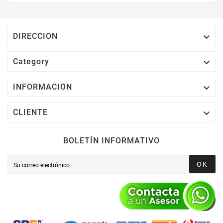
Electrónico El 1% Del Total De Tu Compra, El
Cuál Podrás Utilizar A Partir De Tu Siguiente
Compra O Acumularlos.

DIRECCION

Category

INFORMACION

CLIENTE
BOLETÍN INFORMATIVO
OK