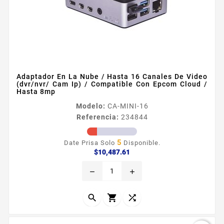
Adaptador En La Nube / Hasta 16 Canales De Video
(dvr/nvr/ Cam Ip) / Compatible Con Epcom Cloud /
Hasta 8mp
Modelo:
CA-MINI-16
Referencia:
234844
5
Date Prisa Solo
Disponible.
Precio
$10,487.61
remove
add


