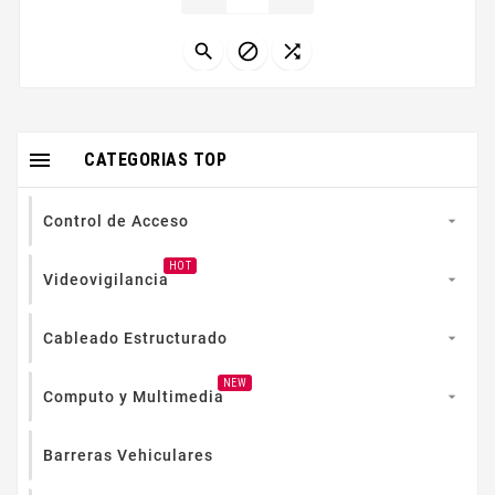
tambieacuten estaacute completamente sellado y es
resistente a la suciedad el polvo y...




CATEGORIAS TOP
Control de Acceso

HOT
Videovigilancia

Cableado Estructurado

NEW
Computo y Multimedia

Barreras Vehiculares