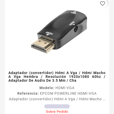
favorite_border
Adaptador (convertidor) Hdmi A Vga / Hdmi Macho
A Vga Hembra / Resolución 1920x1080 60hz /
Adaptador De Audio De 3.5 Mm / Cha
Modelo:
HDMI-VGA
Referencia:
EPCOM POWERLINE HDMI-VGA
Adaptador (convertidor) Hdmi A Vga / Hdmi Macho A
Vga Hembra / Resolución 1920x1080 60hz /
Adaptador De Audio De 3.5 Mm / Cha HDMIVGA
Sobre Pedido