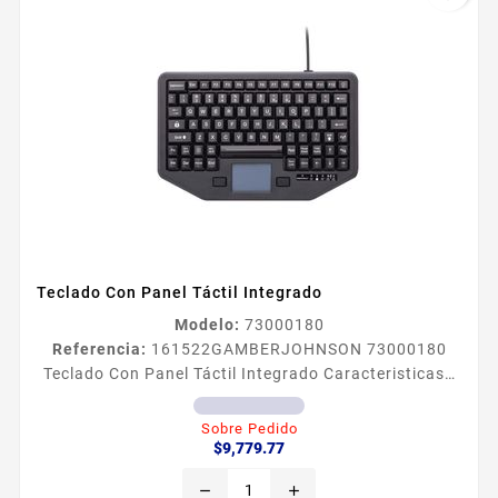
Teclado Con Panel Táctil Integrado
Modelo:
73000180
Referencia:
161522
GAMBERJOHNSON 73000180
Teclado Con Panel Táctil Integrado Caracteristicasâ
Disentildeado para adaptarse a los sistemas de
montaje moacutevil existentes este teclado robusto
Sobre Pedido
Precio
estaacute disentildeado para su uso en EMS
$9,779.77
policiacuteas y vehiacuteculos de servicio Este
remove
add
teclado no incluye un puerto USB El teclado