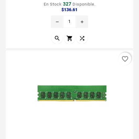
327
En Stock
Disponible.
Precio
$136.61
remove
add



favorite_border