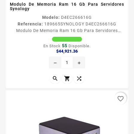
Modulo De Memoria Ram 16 Gb Para Servidores
Synology
Modelo:
D4EC266616G
Referencia:
189665
SYNOLOGY D4EC266616G
Modulo De Memoria Ram 16 Gb Para Servidores
Synology Modulo de memoria RAM de 16GB La
capacidad de memoria RAM se puede ampliar en los
55
En Stock
Disponible.
servidores NAS de Synology seleccionados para
Precio
$44,921.36
potenciar el rendimiento y la capacidad de respuesta
remove
add
bajo altas cargas del sistema Para garantizar una
oacuteptima durabilidad y compatibilidad seleccione
siempre los moacutedulos de memoria RAM...



favorite_border