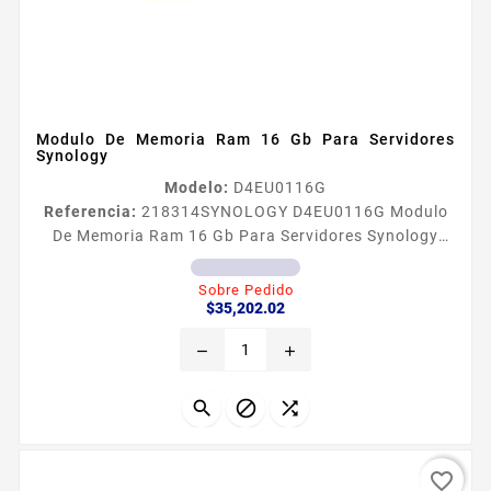
Modulo De Memoria Ram 16 Gb Para Servidores
Synology
Modelo:
D4EU0116G
Referencia:
218314
SYNOLOGY D4EU0116G Modulo
De Memoria Ram 16 Gb Para Servidores Synology
Modulo de memoria RAM de 16GB La capacidad de
memoria RAM se puede ampliar en los servidores NAS
Sobre Pedido
Precio
de Synology seleccionados para potenciar el
$35,202.02
rendimiento y la capacidad de respuesta bajo altas
remove
add
cargas del sistema Para garantizar una oacuteptima
durabilidad y compatibilidad seleccione siempre los
moacutedulos de memoria RAM...



favorite_border