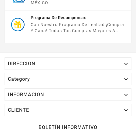
MÉXICO.
Programa De Recompensas
Con Nuestro Programa De Lealtad ¡compra
Y Gana! Todas Tus Compras Mayores A
$2,000 MXN Bonifican A Tu Monedero
Electrónico El 1% Del Total De Tu Compra, El
Cuál Podrás Utilizar A Partir De Tu Siguiente
Compra O Acumularlos.

DIRECCION

Category

INFORMACION

CLIENTE
BOLETÍN INFORMATIVO