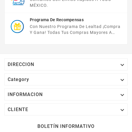
MÉXICO.
Programa De Recompensas
Con Nuestro Programa De Lealtad ¡compra
Y Gana! Todas Tus Compras Mayores A
$2,000 MXN Bonifican A Tu Monedero
Electrónico El 1% Del Total De Tu Compra, El
Cuál Podrás Utilizar A Partir De Tu Siguiente
Compra O Acumularlos.

DIRECCION

Category

INFORMACION

CLIENTE
BOLETÍN INFORMATIVO