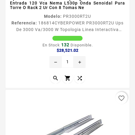
Entrada 120 Vca Nema L530p Onda Senoidal Pura
Torre O Rack 2 Ur Con 8 Tomas Ne
Modelo:
PR3000RT2U
Referencia:
186814
CYBERPOWER PR3000RT2U Ups
De 3000 Va/3000 W Topologia Linea Interactiva
Entrada 120 Vca Nema L530p Onda Senoidal Pura
Torre O Rack 2 Ur Con 8 Tomas Ne CyberPower
132
En Stock
Disponible.
PR3000RT2U con disentildeo de montaje en rack
Precio
$28,521.02
garantiza proteccioacuten de respaldo de
remove
add
energiacutea para sistemas de teatro en casa
dispositivos multimedia equipos de TI computadoras
estaciones de trabajo NAS dispositivos de...



favorite_border