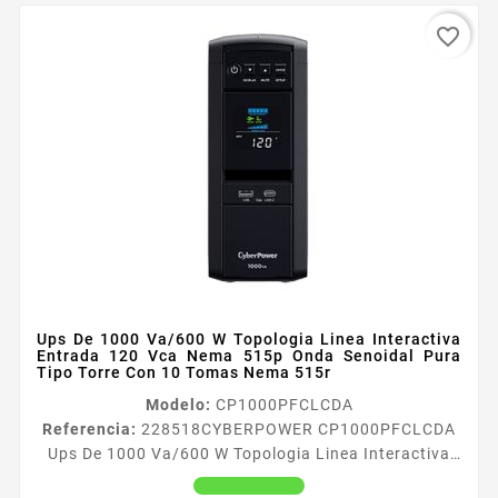
favorite_border
Ups De 1000 Va/600 W Topologia Linea Interactiva
Entrada 120 Vca Nema 515p Onda Senoidal Pura
Tipo Torre Con 10 Tomas Nema 515r
Modelo:
CP1000PFCLCDA
Referencia:
228518
CYBERPOWER CP1000PFCLCDA
Ups De 1000 Va/600 W Topologia Linea Interactiva
Entrada 120 Vca Nema 515p Onda Senoidal Pura