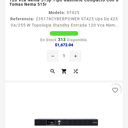
Tomas Nema 515r
Modelo:
ST425
Referencia:
235178
CYBERPOWER ST425 Ups De 425
Va/255 W Topologia Standby Entrada 120 Vca Nema
515p Tipo Gabinete Compacto Con 8 Tomas Nema
515r CyberPower CP425SLG garantiza la
313
En Stock
Disponible.
proteccioacuten de respaldo de energiacutea para
Precio
$1,672.04
equipos de TI como computadoras NAS y dispositivos
remove
add
de almacenamiento El producto adopta una
topologiacutea de reserva con tecnologiacutea de
ahorro de energiacutea para ahorrar costos de...



favorite_border