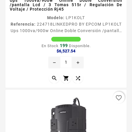
Ups 1000va/900w Online Doble Conversión
/pantalla Lcd / 3 Tomas 515r / Regulación De
Voltaje / Protección Rj45
Modelo:
LP1KOLT
Referencia:
224718
LINKEDPRO BY EPCOM LP1KOLT
Ups 1000va/900w Online Doble Conversión /pantalla
Lcd / 3 Tomas 515r / Regulación De Voltaje /
Protección Rj45 El equipo ideal para pequentildeas y
199
En Stock
Disponible.
medianas empresas La liacutenea de UPS Linked Pro
Precio
$6,527.54
fue disentildeada para brindar alto desempentildeo y
remove
add
una excelente calidad son usados para proteger y
energizar equipos tales como computadoras
personales conmutadores de...



favorite_border