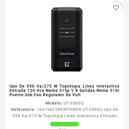
favorite_border
Ups De 550 Va/275 W Topologia Linea Interactiva
Entrada 120 Vca Nema 515p Y 8 Salidas Nema 515r
Puerto Usb Con Regulador De Volt
Modelo:
UT-550GU
Referencia:
164196
CYBERPOWER UT-550GU Ups De
550 Va/275 W Topologia Linea Interactiva Entrada
120 Vca Nema 515p Y 8 Salidas Nema 515r Puerto
Usb Con Regulador De Volt Aplicaciones CyberPower