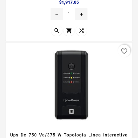
Precio
$1,917.05
remove
add



favorite_border
Ups De 750 Va/375 W Topologia Linea Interactiva