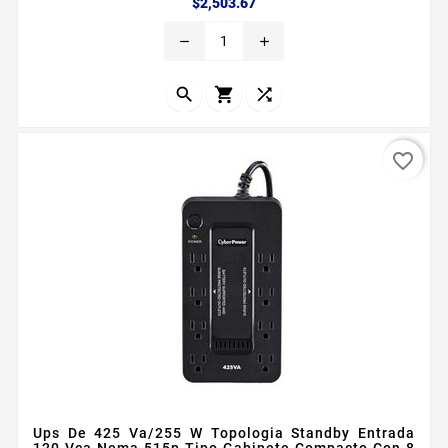
Precio
$2,503.67
remove
add



favorite_border
Ups De 425 Va/255 W Topologia Standby Entrada
120 Vca Nema 515p Tipo Gabinete Compacto Con 8