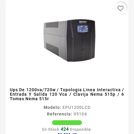
favorite_border
Ups De 1200va/720w / Topologia Linea Interactiva /
Entrada Y Salida 120 Vca / Clavija Nema 515p / 6
Tomas Nema 515r
Modelo:
EPU1200LCD
Referencia:
95164
424
En Stock
Disponible.