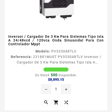
Inversor / Cargador De 3 Kw Para Sistemas Tipo Isla
A 24/48vcd / 120vca Onda Sinusoidal Pura Con
Controlador Mppt
Modelo:
PV333048TLV
Referencia:
231881
MUST PV333048TLV Inversor /
Cargador De 3 Kw Para Sistemas Tipo Isla A
24/48vcd / 120vca Onda Sinusoidal Pura Con
Controlador Mppt Esta serie de inversores solares de
500
En Stock
Disponible.
fase dividida PV3300 TLV es aplicable a las
Precio
$8,895.15
demandas del mercado de 110VAC120VAC con salida
remove
add
de CA de una sola fase de 110VAC120V y fase
dividida de 220V240V En la pantalla LCD puedes
configurar el voltaje de salida la frecuencia...


