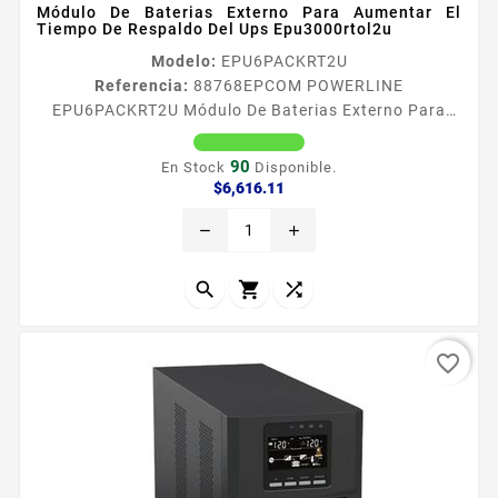
Módulo De Baterias Externo Para Aumentar El
Tiempo De Respaldo Del Ups Epu3000rtol2u
Modelo:
EPU6PACKRT2U
Referencia:
88768
EPCOM POWERLINE
EPU6PACKRT2U Módulo De Baterias Externo Para
Aumentar El Tiempo De Respaldo Del Ups
Epu3000rtol2u Los moacutedulos de bateriacuteas
90
En Stock
Disponible.
externos de epcom Power Line ofrecen un respaldo
Precio
$6,616.11
extendido para los ups de topologiacutea OnLine
remove
add
Caracteriacutesticas Incluye los soportes para
instalacioacuten en montaje en rack ocupando
solamente dos unidades de espacio en rack Incuye



conector...
favorite_border