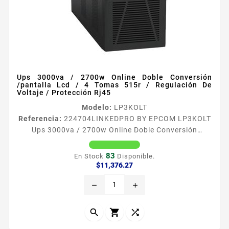
Ups 3000va / 2700w Online Doble Conversión
/pantalla Lcd / 4 Tomas 515r / Regulación De
Voltaje / Protección Rj45
Modelo:
LP3KOLT
Referencia:
224704
LINKEDPRO BY EPCOM LP3KOLT
Ups 3000va / 2700w Online Doble Conversión
/pantalla Lcd / 4 Tomas 515r / Regulación De Voltaje
/ Protección Rj45 El equipo ideal para pequentildeas
83
En Stock
Disponible.
y medianas empresas La liacutenea de UPS Linked
Precio
$11,376.27
Pro fue disentildeada para brindar alto
remove
add
desempentildeo y una excelente calidad son usados
para proteger y energizar equipos tales como
computadoras personales conmutadores...


