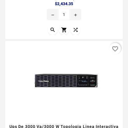
Precio
$2,434.35
remove
add



favorite_border
Ups De 3000 Va/3000 W Topologia Linea Interactiva