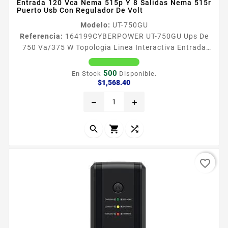
Entrada 120 Vca Nema 515p Y 8 Salidas Nema 515r
Puerto Usb Con Regulador De Volt
Modelo:
UT-750GU
Referencia:
164199
CYBERPOWER UT-750GU Ups De
750 Va/375 W Topologia Linea Interactiva Entrada
120 Vca Nema 515p Y 8 Salidas Nema 515r Puerto
Usb Con Regulador De Volt Aplicaciones CyberPower
500
En Stock
Disponible.
UT550G garantiza la proteccioacuten de
Precio
$1,568.40
energiacutea para equipos de TI como computadoras
remove
add
NAS y dispositivos de almacenamiento El producto
adopta una topologiacutea de liacutenea interactiva
con funcioacuten de...



favorite_border