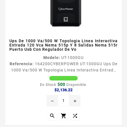
Ups De 1000 Va/500 W Topologia Linea Interactiva
Entrada 120 Vca Nema 515p Y 8 Salidas Nema 515r
Puerto Usb Con Regulador De Vo
Modelo:
UT-1000GU
Referencia:
164200
CYBERPOWER UT-1000GU Ups De
1000 Va/500 W Topologia Linea Interactiva Entrada
120 Vca Nema 515p Y 8 Salidas Nema 515r Puerto
Usb Con Regulador De Vo Aplicaciones CyberPower
500
En Stock
Disponible.
UT1000GU garantiza la proteccioacuten de
Precio
$2,136.22
energiacutea para equipos de TI como computadoras
remove
add
NAS y dispositivos de almacenamiento El producto
adopta una topologiacutea de liacutenea interactiva
con funcioacuten de...


