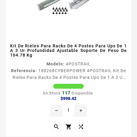
Kit De Rieles Para Racks De 4 Postes Para Ups De 1
A 3 Ur Profundidad Ajustable Soporte De Peso De
104.78 Kg
Modelo:
4POSTRAIL
Referencia:
188268
CYBERPOWER 4POSTRAIL Kit De
Rieles Para Racks De 4 Postes Para Ups De 1 A 3 Ur
Profundidad Ajustable Soporte De Peso De 104.78 Kg
El kit de rieles para montaje en rack de 4 postes
117
En Stock
Disponible.
CyberPower 4POSTRAIL proporciona una
Precio
$998.42
solucioacuten de montaje universal para equipos de
remove
add
1U 2U y 3U que pesen hasta 10478 Kg Los dos rieles
ajustables derecho e izquierdo se pueden expandir de
4699 a 7366 mm para...


