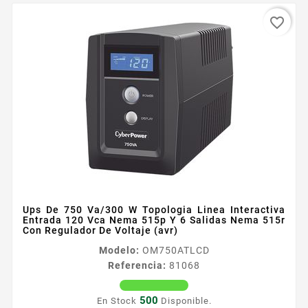
favorite_border
Ups De 750 Va/300 W Topologia Linea Interactiva
Entrada 120 Vca Nema 515p Y 6 Salidas Nema 515r
Con Regulador De Voltaje (avr)
Modelo:
OM750ATLCD
Referencia:
81068
500
En Stock
Disponible.