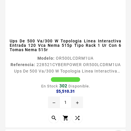
Ups De 500 Va/300 W Topologia Linea Interactiva
Entrada 120 Vca Nema 515p Tipo Rack 1 Ur Con 6
Tomas Nema 515r
Modelo:
OR500LCDRM1UA
Referencia:
228521
CYBERPOWER OR500LCDRM1UA
Ups De 500 Va/300 W Topologia Linea Interactiva
Entrada 120 Vca Nema 515p Tipo Rack 1 Ur Con 6
Tomas Nema 515r CyberPower OR500LCDRM1U es
302
En Stock
Disponible.
un UPS interactivo en liacutenea que ofrece
Precio
$5,510.31
simulacioacuten de onda sinusoidal de salida para
remove
add
dispositivos de sistemas de oficina que incluyen PC
estaciones de trabajo dispositivos de red y
perifeacutericos Normalmente se integra en...


