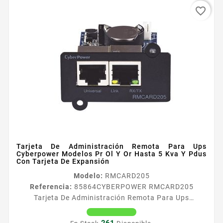
favorite_border
Tarjeta De Administración Remota Para Ups
Cyberpower Modelos Pr Ol Y Or Hasta 5 Kva Y Pdus
Con Tarjeta De Expansión
Modelo:
RMCARD205
Referencia:
85864
CYBERPOWER RMCARD205
Tarjeta De Administración Remota Para Ups
Cyberpower Modelos Pr Ol Y Or Hasta 5 Kva Y Pdus
Con Tarjeta De Expansión CyberPower RMCARD205