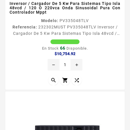
Inversor / Cargador De 5 Kw Para Sistemas Tipo Isla
48vcd / 120 O 220vca Onda Sinusoidal Pura Con
Controlador Mppt
Modelo:
PV335048TLV
Referencia:
232302
MUST PV335048TLV Inversor /
Cargador De 5 Kw Para Sistemas Tipo Isla 48vcd /
120 O 220vca Onda Sinusoidal Pura Con Controlador
Mppt Esta serie de inversores solares de fase dividida
66
En Stock
Disponible.
PV3300 TLV es aplicable a las demandas del mercado
Precio
$10,754.92
de 110VAC120VAC con salida de CA de una sola fase
remove
add
de 110VAC120V y fase dividida de 220V240V En la
pantalla LCD puedes configurar el voltaje de salida la
frecuencia...


