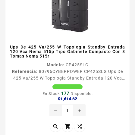
Ups De 425 Va/255 W Topologia Standby Entrada
120 Vca Nema 515p Tipo Gabinete Compacto Con 8
Tomas Nema 515r
Modelo:
CP425SLG
Referencia:
80796
CYBERPOWER CP425SLG Ups De
425 Va/255 W Topologia Standby Entrada 120 Vca
Nema 515p Tipo Gabinete Compacto Con 8 Tomas
Nema 515r CyberPower CP425SLG garantiza la
177
En Stock
Disponible.
proteccioacuten de respaldo de energiacutea para
Precio
$1,614.62
equipos de TI como computadoras NAS y dispositivos
remove
add
de almacenamiento El producto adopta una
topologiacutea de reserva con tecnologiacutea de
ahorro de energiacutea para ahorrar costos de...


