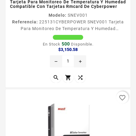
Tarjeta Para Monitoreo De Temperatura Y Humedad
Compatible Con Tarjetas Rmcard De Cyberpower
Modelo:
SNEV001
Referencia:
225131
CYBERPOWER SNEV001 Tarjeta
Para Monitoreo De Temperatura Y Humedad
Compatible Con Tarjetas Rmcard De Cyberpower
CyberPower ENVIROSENSOR proporciona una
500
En Stock
Disponible.
monitorizacioacuten y gestioacuten completa de UPS
Precio
$3,150.58
que incluye lecturas de temperatura y humedad en
remove
add
tiempo real cuando se conecta a tarjetas de
administracioacuten remota CyberPower
Generalmente los administradores las usan para



supervisar los...
favorite_border