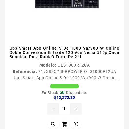
Ups Smart App Online S De 1000 Va/900 W Online
Doble Conversión Entrada 120 Vca Nema 515p Onda
Senoidal Pura Rack O Torre De 2 U
Modelo:
OLS1000RT2UA
Referencia:
217383
CYBERPOWER OLS1000RT2UA
Ups Smart App Online S De 1000 Va/900 W Online
Doble Conversión Entrada 120 Vca Nema 515p Onda
Senoidal Pura Rack O Torre De 2 U CyberPower
58
En Stock
Disponible.
OLS1000RT2UA es un UPS de alto rendimiento con
Precio
$12,272.39
topologiacutea de doble conversioacuten en
remove
add
liacutenea que proporciona energiacutea de onda
senoidal pura sin interrupciones para dispositivos de
misioacuten criacutetica como NAS y...


