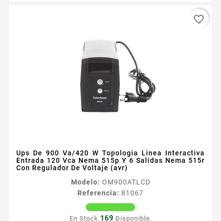
favorite_border
Ups De 900 Va/420 W Topologia Linea Interactiva
Entrada 120 Vca Nema 515p Y 6 Salidas Nema 515r
Con Regulador De Voltaje (avr)
Modelo:
OM900ATLCD
Referencia:
81067
169
En Stock
Disponible.