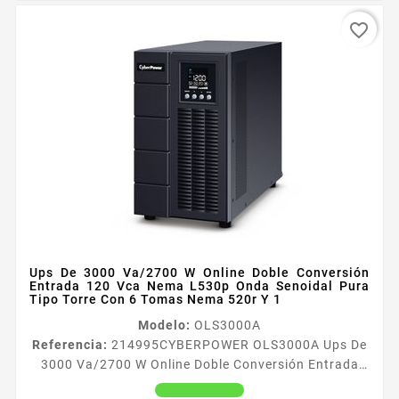
favorite_border
Ups De 3000 Va/2700 W Online Doble Conversión
Entrada 120 Vca Nema L530p Onda Senoidal Pura
Tipo Torre Con 6 Tomas Nema 520r Y 1
Modelo:
OLS3000A
Referencia:
214995
CYBERPOWER OLS3000A Ups De
3000 Va/2700 W Online Doble Conversión Entrada
120 Vca Nema L530p Onda Senoidal Pura Tipo Torre