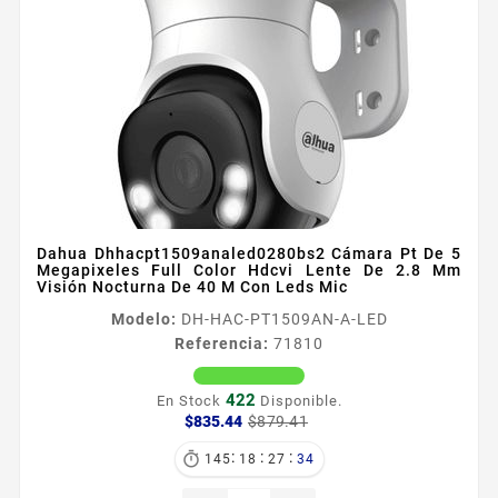
Dahua Dhhacpt1509analed0280bs2 Cámara Pt De 5
Megapixeles Full Color Hdcvi Lente De 2.8 Mm
Visión Nocturna De 40 M Con Leds Mic
Modelo:
DH-HAC-PT1509AN-A-LED
Referencia:
71810
422
En Stock
Disponible.
Precio
Precio
$835.44
$879.41
base
:
:
:

145
18
27
33