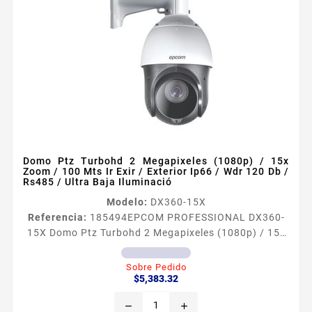
Domo Ptz Turbohd 2 Megapixeles (1080p) / 15x
Zoom / 100 Mts Ir Exir / Exterior Ip66 / Wdr 120 Db /
Rs485 / Ultra Baja Iluminació
Modelo:
DX360-15X
Referencia:
185494
EPCOM PROFESSIONAL DX360-
15X Domo Ptz Turbohd 2 Megapixeles (1080p) / 15x
Zoom / 100 Mts Ir Exir / Exterior Ip66 / Wdr 120 Db /
Rs485 / Ultra Baja Iluminació Caracteriacutesticas
Sobre Pedido
Precio
principales Resolucioacuten maacutexima 2
$5,383.32
Megapixel 1920 x 1080 Iluminacioacuten
remove
add
miacutenima Color 0005 Lux F16 AGC ON