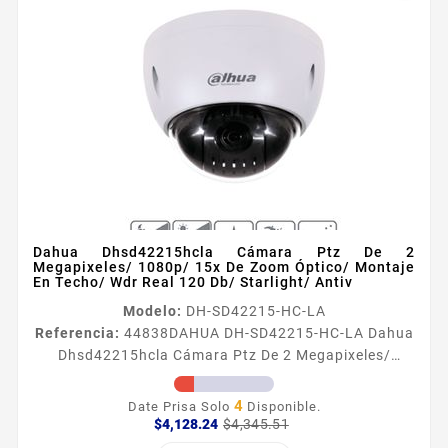
Dahua Dhsd42215hcla Cámara Ptz De 2
Megapixeles/ 1080p/ 15x De Zoom Óptico/ Montaje
En Techo/ Wdr Real 120 Db/ Starlight/ Antiv
Modelo:
DH-SD42215-HC-LA
Referencia:
44838
DAHUA DH-SD42215-HC-LA Dahua
Dhsd42215hcla Cámara Ptz De 2 Megapixeles/
1080p/ 15x De Zoom Óptico/ Montaje En Techo/ Wdr
Real 120 Db/ Starlight/ Antiv Información General
4
Date Prisa Solo
Disponible.
Con un potente zoom óptico y un rendimiento preciso
Precio
Precio
$4,128.24
$4,345.51
base
de giroinclinaciónzoom la cámara PTZ SD42215HCLA