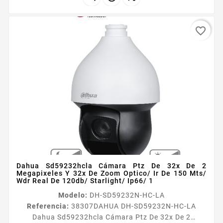
favorite_border
Dahua Sd59232hcla Cámara Ptz De 32x De 2
Megapixeles Y 32x De Zoom Optico/ Ir De 150 Mts/
Wdr Real De 120db/ Starlight/ Ip66/ 1
Modelo:
DH-SD59232N-HC-LA
Referencia:
38307
DAHUA DH-SD59232N-HC-LA
Dahua Sd59232hcla Cámara Ptz De 32x De 2