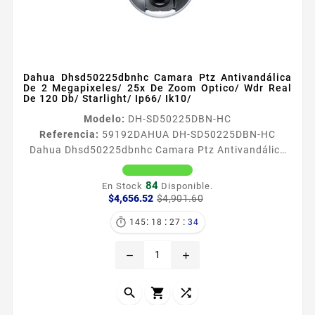
Dahua Dhsd50225dbnhc Camara Ptz Antivandálica
De 2 Megapixeles/ 25x De Zoom Optico/ Wdr Real
De 120 Db/ Starlight/ Ip66/ Ik10/
Modelo:
DH-SD50225DBN-HC
Referencia:
59192
DAHUA DH-SD50225DBN-HC
Dahua Dhsd50225dbnhc Camara Ptz Antivandálica
De 2 Megapixeles/ 25x De Zoom Optico/ Wdr Real De
120 Db/ Starlight/ Ip66/ Ik10/ Información General
84
En Stock
Disponible.
Con su potente zoom óptico y capacidades precisas
Precio
Precio
$4,656.52
$4,901.60
base
de giro e inclinación la serie de cámaras HDCVI PTZ
:
:
:

145
18
27
33
proporciona una solución todo en uno para
monitoreo a gran escala Aprovecha la última
remove
add
tecnologia de luz estelar lo que le...


