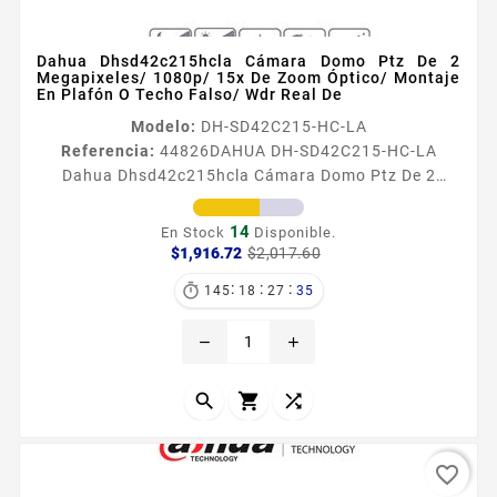
Dahua Dhsd42c215hcla Cámara Domo Ptz De 2
Megapixeles/ 1080p/ 15x De Zoom Óptico/ Montaje
En Plafón O Techo Falso/ Wdr Real De
Modelo:
DH-SD42C215-HC-LA
Referencia:
44826
DAHUA DH-SD42C215-HC-LA
Dahua Dhsd42c215hcla Cámara Domo Ptz De 2
Megapixeles/ 1080p/ 15x De Zoom Óptico/ Montaje
En Plafón O Techo Falso/ Wdr Real De Información
14
En Stock
Disponible.
General Con un potente zoom óptico y un
Precio
Precio
$1,916.72
$2,017.60
base
rendimiento preciso de giroinclinaciónzoom la
:
:
:

145
18
27
33
cámara PTZ de la serie SD42C215HCLA puede
proporcionar un amplio rango de monitoreo y gran
remove
add
detalle La cámara ofrece una resolución de 1080P a
2530...



favorite_border