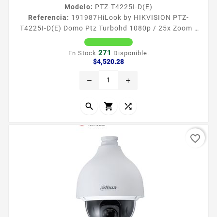
Modelo:
PTZ-T4225I-D(E)
Referencia:
191987
HiLook by HIKVISION PTZ-
T4225I-D(E) Domo Ptz Turbohd 1080p / 25x Zoom /
100 Mts Ir Exir / Exterior Ip66 / Wdr 120 Db / Tvi /
Rs485 / Ultra Baja Iluminación Caracteriacutesticas
271
En Stock
Disponible.
principales Resolucioacuten maacutexima 2
Precio
$4,520.28
Megapixel 1920 x 1080 Iluminacioacuten
remove
add
miacutenima Color 0005 Lux F16 AGC ON
Iluminacioacuten miacutenima BN 0001 Lux F16 AGC
ON Funciones WDR 120dB 3DDNR BLC HLC EIS...



favorite_border