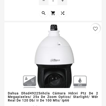
remove
add
para cámaras domo de la marca Dahua...



favorite_border
Dahua Dhsd49225nhcla Cámara Hdcvi Ptz De 2
Megapixeles/ 25x De Zoom Optico/ Starlight/ Wdr
Real De 120 Db/ Ir De 100 Mts/ Ip66