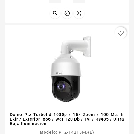
Iluminacioacuten miacutenima BN 0001 Lux F16 AGC
ON Funciones WDR 120dB 3DDNR BLC HLC EIS...



favorite_border
Domo Ptz Turbohd 1080p / 15x Zoom / 100 Mts Ir
Exir / Exterior Ip66 / Wdr 120 Db / Tvi / Rs485 / Ultra
Baja Iluminación
Modelo:
PTZ-T4215I-D(E)