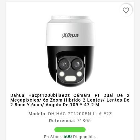
favorite_border
Dahua Hacpt1200bilae2z Cámara Pt Dual De 2
Megapixeles/ 6x Zoom Hibrido 2 Lentes/ Lentes De
2.8mm Y 6mm/ Angulo De 109 Y 47.2 M
Modelo:
DH-HAC-PT1200BN-IL-A-E2Z
Referencia:
71805
500
En Stock
Disponible.