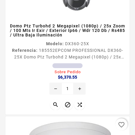
Domo Ptz Turbohd 2 Megapixel (1080p) / 25x Zoom
/ 100 Mts Ir Exir / Exterior Ip66 / Wdr 120 Db / Rs485
/ Ultra Baja Iluminación
Modelo:
DX360-25X
Referencia:
185552
EPCOM PROFESSIONAL DX360-
25X Domo Ptz Turbohd 2 Megapixel (1080p) / 25x
Zoom / 100 Mts Ir Exir / Exterior Ip66 / Wdr 120 Db /
Rs485 / Ultra Baja Iluminación Caracteriacutesticas
Sobre Pedido
Precio
principales Resolucioacuten maacutexima 2
$6,370.55
Megapixel 1920 x 1080 Iluminacioacuten
remove
add
miacutenima Color 0005 Lux F16 AGC ON
Iluminacioacuten miacutenima BN 0001 Lux F16 AGC
ON Funciones WDR 120dB 3DDNR BLC HLC EIS...



favorite_border