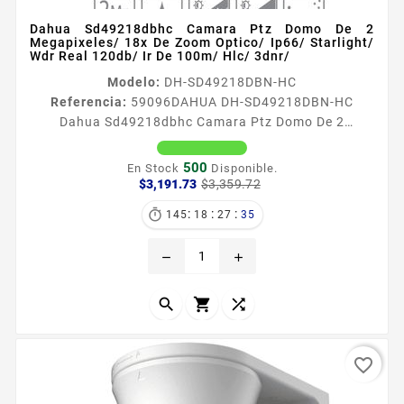
Dahua Sd49218dbhc Camara Ptz Domo De 2
Megapixeles/ 18x De Zoom Optico/ Ip66/ Starlight/
Wdr Real 120db/ Ir De 100m/ Hlc/ 3dnr/
Modelo:
DH-SD49218DBN-HC
Referencia:
59096
DAHUA DH-SD49218DBN-HC
Dahua Sd49218dbhc Camara Ptz Domo De 2
Megapixeles/ 18x De Zoom Optico/ Ip66/ Starlight/
Wdr Real 120db/ Ir De 100m/ Hlc/ 3dnr/ Información
500
En Stock
Disponible.
general Con su potente zoom óptico y capacidades
Precio
Precio
$3,191.73
$3,359.72
base
precisas de giro e inclinación la serie de cámaras
:
:
:

145
18
27
33
HDCVI PTZ proporciona una solución todo en uno
para monitoreo a gran escala Aprovecha la última
remove
add
tecnologia de luz estelar lo que le...



favorite_border