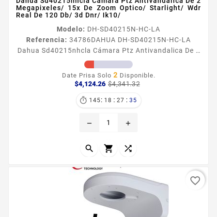
Dahua Sd40215nhcla Cámara Ptz Antivandalica De 2
Megapixeles/ 15x De Zoom Optico/ Starlight/ Wdr
Real De 120 Db/ 3d Dnr/ Ik10/
Modelo:
DH-SD40215N-HC-LA
Referencia:
34786
DAHUA DH-SD40215N-HC-LA
Dahua Sd40215nhcla Cámara Ptz Antivandalica De 2
Megapixeles/ 15x De Zoom Optico/ Starlight/ Wdr
Real De 120 Db/ 3d Dnr/ Ik10/ Información General El
2
Date Prisa Solo
Disponible.
modelo SD40215NHCLA es una cámara ptz starlight
Precio
Precio
$4,124.26
$4,341.32
base
con un sensor de 0005 Lux el cual nos permite seguir
:
:
:

145
18
27
33
viendo a color en ambientes con poca luz la cámara
cuenta con tecnologia HDCVI proporcionando video
remove
add
en alta resolución a...



favorite_border