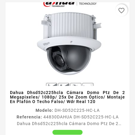
favorite_border
Dahua Dhsd52c225hcla Cámara Domo Ptz De 2
Megapixeles/ 1080p/ 25x De Zoom Óptico/ Montaje
En Plafón O Techo Falso/ Wdr Real 120
Modelo:
DH-SD52C225-HC-LA
Referencia:
44830
DAHUA DH-SD52C225-HC-LA
Dahua Dhsd52c225hcla Cámara Domo Ptz De 2
Megapixeles/ 1080p/ 25x De Zoom Óptico/ Montaje