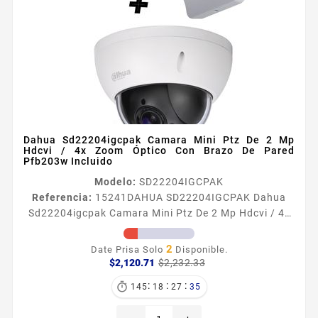
Dahua Sd22204igcpak Camara Mini Ptz De 2 Mp
Hdcvi / 4x Zoom Óptico Con Brazo De Pared
Pfb203w Incluido
Modelo:
SD22204IGCPAK
Referencia:
15241
DAHUA SD22204IGCPAK Dahua
Sd22204igcpak Camara Mini Ptz De 2 Mp Hdcvi / 4x
Zoom Óptico Con Brazo De Pared Pfb203w Incluido
Información General El paquete SD222041GC consta
2
Date Prisa Solo
Disponible.
de una mini cámara domo de alta velocidad
Precio
Precio
$2,120.71
$2,232.33
base
antivandálica IK10 con una excelente resolución de 2
:
:
:

145
18
27
33
megapixeles 1080P en tecnologia HDCVI e
instalación en techo además de un brazo de pared