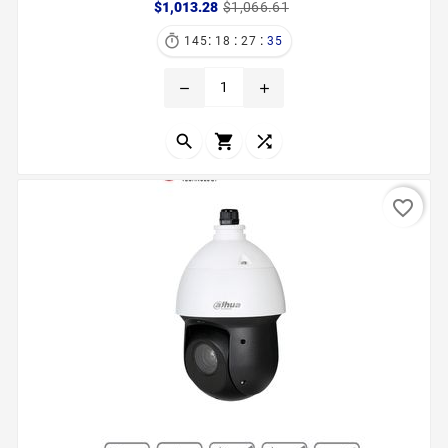
Precio
Precio
$1,013.28
$1,066.61
base
:
:
:

145
18
27
33
remove
add



favorite_border