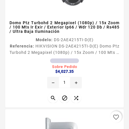
Domo Ptz Turbohd 2 Megapixel (1080p) / 15x Zoom
/ 100 Mts Ir Exir / Exterior Ip66 / Wdr 120 Db / Rs485
/ Ultra Baja Iluminación
Modelo:
DS-2AE4215TI-D(E)
Referencia:
HIKVISION DS-2AE4215TI-D(E) Domo Ptz
Turbohd 2 Megapixel (1080p) / 15x Zoom / 100 Mts Ir
Exir / Exterior Ip66 / Wdr 120 Db / Rs485 / Ultra Baja
Iluminación Caracteriacutesticas principales
Sobre Pedido
Precio
Resolucioacuten maacutexima 2 Megapixel 1920 x
$4,027.35
1080 Iluminacioacuten miacutenima Color 0005 Lux
remove
add
F16 AGC ON Iluminacioacuten miacutenima BN 0001
Lux F16 AGC ON Funciones WDR 120dB 3DDNR BLC
HLC EIS...



favorite_border