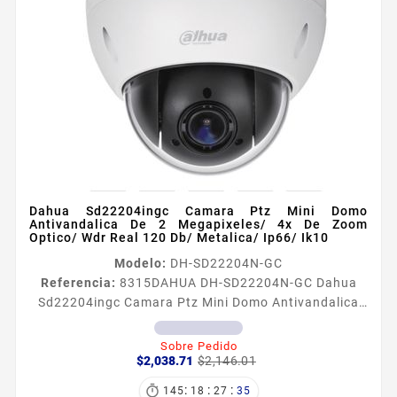
Dahua Sd22204ingc Camara Ptz Mini Domo
Antivandalica De 2 Megapixeles/ 4x De Zoom
Optico/ Wdr Real 120 Db/ Metalica/ Ip66/ Ik10
Modelo:
DH-SD22204N-GC
Referencia:
8315
DAHUA DH-SD22204N-GC Dahua
Sd22204ingc Camara Ptz Mini Domo Antivandalica
De 2 Megapixeles/ 4x De Zoom Optico/ Wdr Real 120
Db/ Metalica/ Ip66/ Ik10 Información General El
Sobre Pedido
Precio
Precio
modelo SD22204IGC es una mini cámara domo de
$2,038.71
$2,146.01
base
alta velocidad antivandálica IK10 con una excelente
:
:
:

145
18
27
33