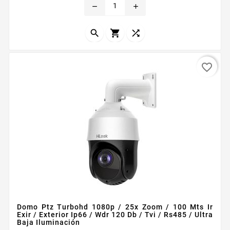
remove
add



favorite_border
Domo Ptz Turbohd 1080p / 25x Zoom / 100 Mts Ir
Exir / Exterior Ip66 / Wdr 120 Db / Tvi / Rs485 / Ultra
Baja Iluminación