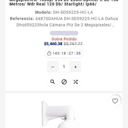
Metros/ Wdr Real 120 Db/ Starlight/ Ip66/
Modelo:
DH-SD59225-HC-LA
Referencia:
44870
DAHUA DH-SD59225-HC-LA Dahua
Dhsd59225hcla Cámara Ptz De 2 Megapixeles/
1080p/ 25x De Zoom Óptico/ Ir De 150 Metros/ Wdr
Real 120 Db/ Starlight/ Ip66/ Información General
Sobre Pedido
Precio
Precio
Proporciona un amplio rango de monitoreo y gran
$5,460.38
$5,747.77
base
detalle La cámara ofrece una resolución de 1080P a
:
:
:

145
18
27
33
2530 fps con zoom óptico de 25x y tiene un excelente
rendimiento con poca luz gracias a la última
remove
add
tecnologia Starlight La...



favorite_border