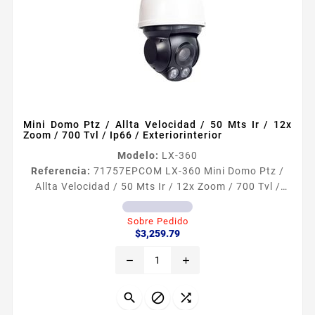
Mini Domo Ptz / Allta Velocidad / 50 Mts Ir / 12x
Zoom / 700 Tvl / Ip66 / Exteriorinterior
Modelo:
LX-360
Referencia:
71757
EPCOM LX-360 Mini Domo Ptz /
Allta Velocidad / 50 Mts Ir / 12x Zoom / 700 Tvl /
Ip66 / Exteriorinterior Caracteriacutesticas de la
Caacutemara CCD 13rdquo Sony EXview HAD II
Sobre Pedido
Precio
700TVL color800TVL BN dWDR Iluminacioacuten
$3,259.79
miacutenima 01 lux color0 lux con IR encendido
remove
add
Pixeles efectivos totales 967H x 494V Lente Zoom
oacuteptico de 12X Zoom digital 16X Enfoque
automaacutetico con lente de 38 456...


