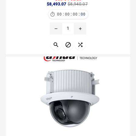
Precio
Precio
$8,493.07
$8,940.07
base
:
:
:

00
00
00
00
remove
add


