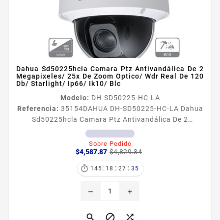
Dahua Sd50225hcla Camara Ptz Antivandálica De 2
Megapixeles/ 25x De Zoom Optico/ Wdr Real De 120
Db/ Starlight/ Ip66/ Ik10/ Blc
Modelo:
DH-SD50225-HC-LA
Referencia:
35154
DAHUA DH-SD50225-HC-LA Dahua
Sd50225hcla Camara Ptz Antivandálica De 2
Megapixeles/ 25x De Zoom Optico/ Wdr Real De 120
Db/ Starlight/ Ip66/ Ik10/ Blc Información General El
Sobre Pedido
Precio
Precio
modelo SD50225IHCLA es una cámara PTZ que
$4,587.87
$4,829.34
base
puede proporcionar un amplio rango de monitoreo y
:
:
:

145
18
27
33
gran detalle ofrece una resolución de 1080P a 2530
fps con zoom óptico de 25x tiene un excelente
remove
add
rendimiento con poca luz debido...


