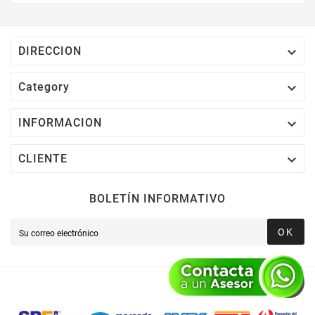
Electrónico El 1% Del Total De Tu Compra, El
Cuál Podrás Utilizar A Partir De Tu Siguiente
Compra O Acumularlos.

DIRECCION

Category

INFORMACION

CLIENTE
BOLETÍN INFORMATIVO
OK