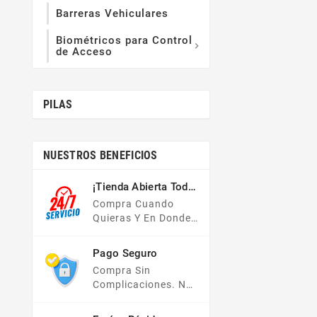
Barreras Vehiculares
Biométricos para Control

de Acceso
PILAS
NUESTROS BENEFICIOS
¡Tienda Abierta Todo
El Año!
Compra Cuando
Quieras Y En Donde
Quieras, Nuestra
Tienda En Línea Está
Pago Seguro
Disponible Las 24
Compra Sin
Hrs Del Día, Los 7
Complicaciones. No
Días De La Semana.
Importa Tu Forma De
Pago, Todas Tus