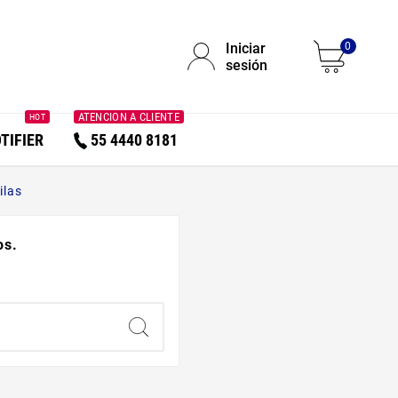
Iniciar
0
sesión
ATENCION A CLIENTE
HOT
TIFIER
55 4440 8181
ilas
os.