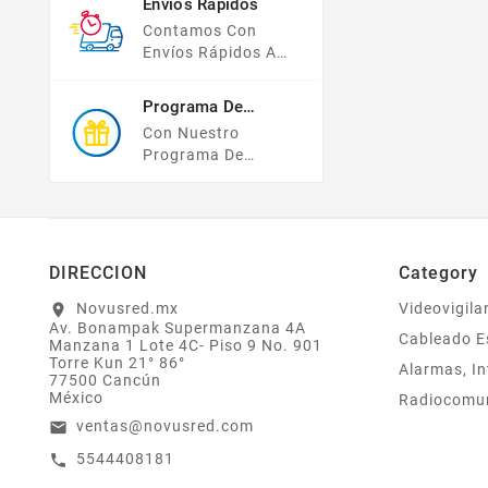
Envíos Rápidos
Compras Y Tus
Contamos Con
Datos Están
Envíos Rápidos A
Protegidos Con
TODO MÉXICO.
Nosotros.
Programa De
Recompensas
Con Nuestro
Programa De
Lealtad ¡compra Y
Gana! Todas Tus
Compras Mayores A
$2,000 MXN
Bonifican A Tu
DIRECCION
Category
Monedero
Electrónico El 1% Del
Novusred.mx
Videovigila
location_on
Av. Bonampak Supermanzana 4A
Total De Tu Compra,
Cableado E
Manzana 1 Lote 4C- Piso 9 No. 901
El Cuál Podrás
Torre Kun 21° 86°
Alarmas, In
Utilizar A Partir De
77500 Cancún
Tu Siguiente Compra
México
Radiocomu
O Acumularlos.
ventas@novusred.com
email
5544408181
call