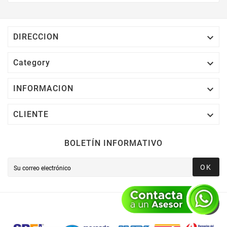
Electrónico El 1% Del Total De Tu Compra, El
Cuál Podrás Utilizar A Partir De Tu Siguiente
Compra O Acumularlos.

DIRECCION

Category

INFORMACION

CLIENTE
BOLETÍN INFORMATIVO
OK