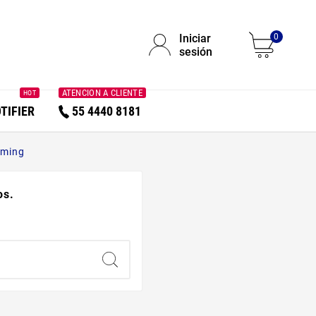
Iniciar
0
sesión
ATENCION A CLIENTE
HOT
TIFIER
55 4440 8181
aming
os.