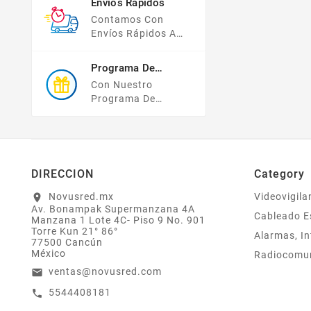
Envíos Rápidos
Compras Y Tus
Contamos Con
Datos Están
Envíos Rápidos A
Protegidos Con
TODO MÉXICO.
Nosotros.
Programa De
Recompensas
Con Nuestro
Programa De
Lealtad ¡compra Y
Gana! Todas Tus
Compras Mayores A
$2,000 MXN
Bonifican A Tu
DIRECCION
Category
Monedero
Electrónico El 1% Del
Novusred.mx
Videovigila
location_on
Av. Bonampak Supermanzana 4A
Total De Tu Compra,
Cableado E
Manzana 1 Lote 4C- Piso 9 No. 901
El Cuál Podrás
Torre Kun 21° 86°
Alarmas, In
Utilizar A Partir De
77500 Cancún
Tu Siguiente Compra
México
Radiocomu
O Acumularlos.
ventas@novusred.com
email
5544408181
call