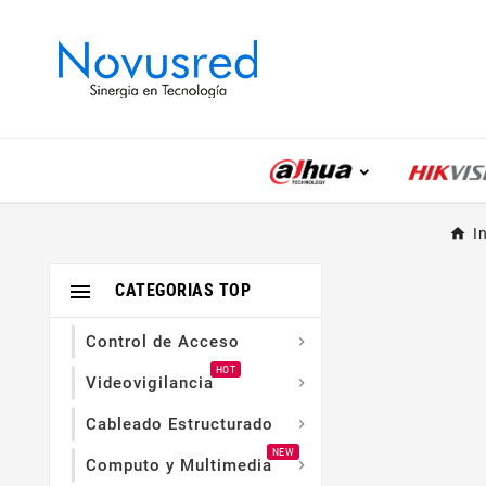
I

CATEGORIAS TOP
Control de Acceso

HOT
Videovigilancia

Cableado Estructurado

NEW
Computo y Multimedia
