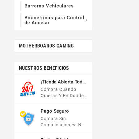
Barreras Vehiculares
Biométricos para Control

de Acceso
MOTHERBOARDS GAMING
NUESTROS BENEFICIOS
¡Tienda Abierta Todo
El Año!
Compra Cuando
Quieras Y En Donde
Quieras, Nuestra
Tienda En Línea Está
Pago Seguro
Disponible Las 24
Compra Sin
Hrs Del Día, Los 7
Complicaciones. No
Días De La Semana.
Importa Tu Forma De
Pago, Todas Tus