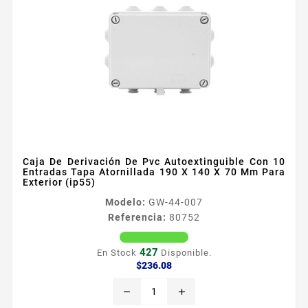
Caja De Derivación De Pvc Autoextinguible Con 10
Entradas Tapa Atornillada 190 X 140 X 70 Mm Para
Exterior (ip55)
Modelo:
GW-44-007
Referencia:
80752
427
En Stock
Disponible.
Precio
$236.08
remove
add