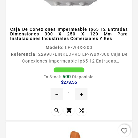
Caja De Conexiones Impermeable Ip65 12 Entradas
Dimensiones 300 X 250 X 120 Mm Para
Instalaciones Industriales Comerciales Y Res
Modelo:
LP-WBX-300
Referencia:
229987
LINKEDPRO LP-WBX-300 Caja De
Conexiones Impermeable Ip65 12 Entradas
Dimensiones 300 X 250 X 120 Mm Para Instalaciones
Industriales Comerciales Y Res Caracteriacutesticas
500
En Stock
Disponible.
Generales Dimensiones internas 3 00 x 250 x 120 mm
Precio
$273.55
Ancho x Alto x Profundidad Nuacutemero de
remove
add
entradas 12 Grado de proteccioacuten IP65 ​
Resistencia al impacto IK07 Material Plaacutestico
ABS A prueba de agua y polvo ​...



favorite_border