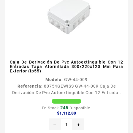
Caja De Derivación De Pvc Autoextinguible Con 12
Entradas Tapa Atornillada 300x220x120 Mm Para
Exterior (ip55)
Modelo:
GW-44-009
Referencia:
80754
GEWISS GW-44-009 Caja De
Derivación De Pvc Autoextinguible Con 12 Entradas
Tapa Atornillada 300x220x120 Mm Para Exterior
(ip55) Caracteriacutesticas Generales Caja de PVC
245
En Stock
Disponible.
autoextinguible libre de haloacutegenos Dimensiones
Precio
$1,112.80
internas 300 x 220 x 120 mm Ancho x Alto x
remove
add
Profundidad Nuacutemero de entradas 12
Temperatura de operacioacuten 24 a 60degC Grado