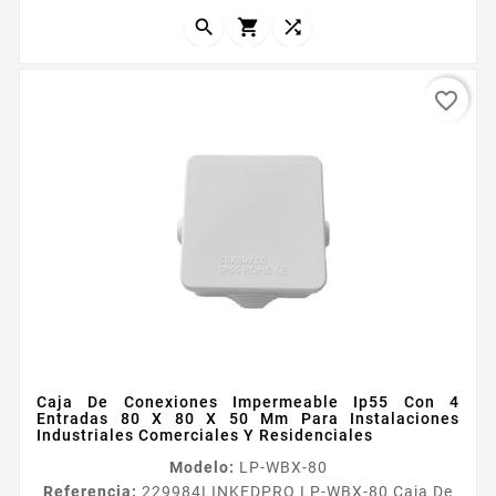
de proteccioacuten IP55 ​Resistencia de...



favorite_border
Caja De Conexiones Impermeable Ip55 Con 4
Entradas 80 X 80 X 50 Mm Para Instalaciones
Industriales Comerciales Y Residenciales
Modelo:
LP-WBX-80
Referencia:
229984
LINKEDPRO LP-WBX-80 Caja De