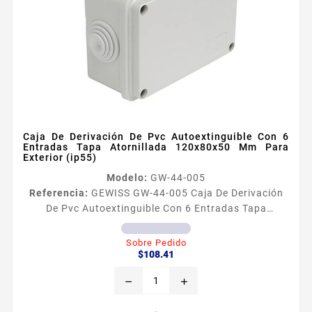
Caja De Derivación De Pvc Autoextinguible Con 6
Entradas Tapa Atornillada 120x80x50 Mm Para
Exterior (ip55)
Modelo:
GW-44-005
Referencia:
GEWISS GW-44-005 Caja De Derivación
De Pvc Autoextinguible Con 6 Entradas Tapa
Atornillada 120x80x50 Mm Para Exterior (ip55)
Caracteriacutesticas Generales Caja de PVC
Sobre Pedido
Precio
autoextinguible libre de haloacutegenos Dimensiones
$108.41
internas 120 x 80 x 50 mm Ancho x Alto x
remove
add
Profundidad Nuacutemero de entradas 6
Temperatura de operacioacuten 24 a 60degC Grado