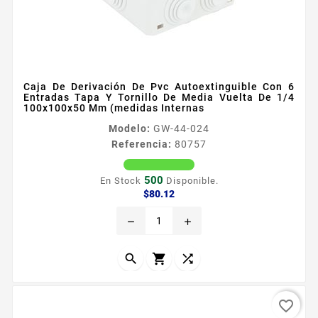
Caja De Derivación De Pvc Autoextinguible Con 6
Entradas Tapa Y Tornillo De Media Vuelta De 1/4
100x100x50 Mm (medidas Internas
Modelo:
GW-44-024
Referencia:
80757
500
En Stock
Disponible.
Precio
$80.12
remove
add



favorite_border