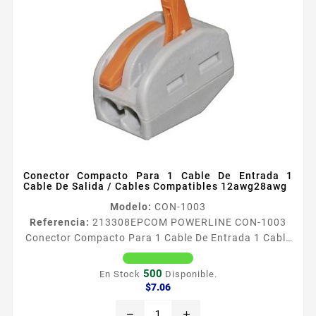
Conector Compacto Para 1 Cable De Entrada 1
Cable De Salida / Cables Compatibles 12awg28awg
Modelo:
CON-1003
Referencia:
213308
EPCOM POWERLINE CON-1003
Conector Compacto Para 1 Cable De Entrada 1 Cable
De Salida / Cables Compatibles 12awg28awg
CON1003 Conector de Presión de 1 Entrada a 1
500
En Stock
Disponible.
Salida Herramienta práctica sencilla y óptima
Precio
$7.06
aplicada en el cableado eléctrico Una cables de forma
remove
add
práctica Características Terminal de conexión de