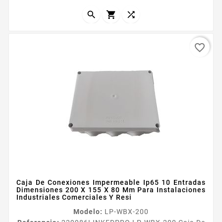



favorite_border
Caja De Conexiones Impermeable Ip65 10 Entradas
Dimensiones 200 X 155 X 80 Mm Para Instalaciones
Industriales Comerciales Y Resi
Modelo:
LP-WBX-200