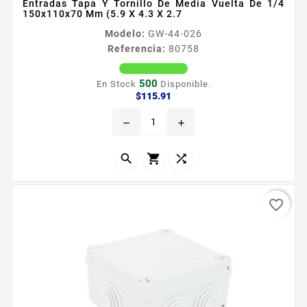
Entradas Tapa Y Tornillo De Media Vuelta De 1/4
150x110x70 Mm (5.9 X 4.3 X 2.7
Modelo:
GW-44-026
Referencia:
80758
500
En Stock
Disponible.
Precio
$115.91
remove
add



favorite_border