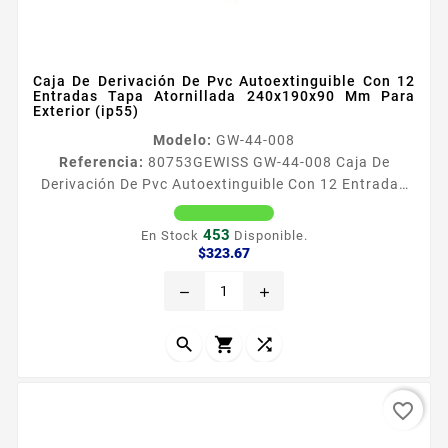
Caja De Derivación De Pvc Autoextinguible Con 12
Entradas Tapa Atornillada 240x190x90 Mm Para
Exterior (ip55)
Modelo:
GW-44-008
Referencia:
80753
GEWISS GW-44-008 Caja De
Derivación De Pvc Autoextinguible Con 12 Entradas
Tapa Atornillada 240x190x90 Mm Para Exterior
(ip55) Caracteriacutesticas Generales Caja de PVC
453
En Stock
Disponible.
autoextinguible libre de haloacutegenos Dimensiones
Precio
$323.67
internas 240 x 190 x 90 mm Ancho x Alto x
remove
add
Profundidad Nuacutemero de entradas 12
Temperatura de operacioacuten 24 a 60degC Grado
de proteccioacuten IP55 ​Resistencia de...



favorite_border