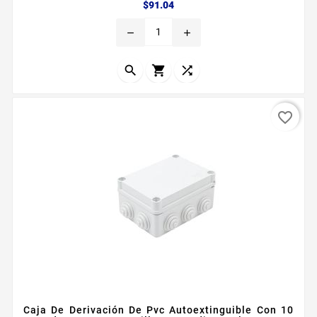
Precio
$91.04
remove
add



favorite_border
Caja De Derivación De Pvc Autoextinguible Con 10