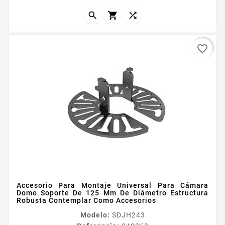
Temperatura de operacioacuten 24 a 60degC Grado
de proteccioacuten IP55 Resistencia de impacto...



favorite_border
Accesorio Para Montaje Universal Para Cámara
Domo Soporte De 125 Mm De Diámetro Estructura
Robusta Contemplar Como Accesorios
Modelo:
SDJH243