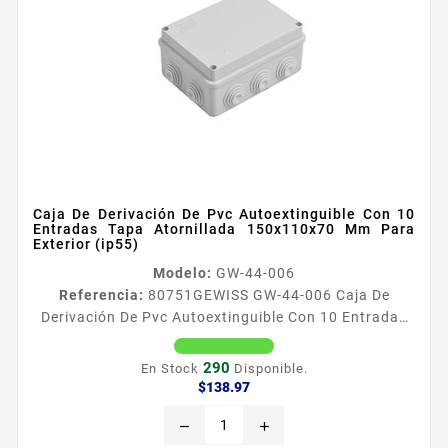
Caja De Derivación De Pvc Autoextinguible Con 10
Entradas Tapa Atornillada 150x110x70 Mm Para
Exterior (ip55)
Modelo:
GW-44-006
Referencia:
80751
GEWISS GW-44-006 Caja De
Derivación De Pvc Autoextinguible Con 10 Entradas
Tapa Atornillada 150x110x70 Mm Para Exterior
(ip55) Caracteriacutesticas Generales Caja de PVC
290
En Stock
Disponible.
autoextinguible libre de haloacutegenos Dimensiones
Precio
$138.97
internas 150 x 110 x 70 mm Ancho x Alto x
remove
add
Profundidad Nuacutemero de entradas 10