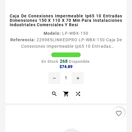
Caja De Conexiones Impermeable Ip65 10 Entradas
Dimensiones 150 X 110 X 70 Mm Para Instalaciones
Industriales Comerciales Y Resi
Modelo:
LP-WBX-150
Referencia:
229985
LINKEDPRO LP-WBX-150 Caja De
Conexiones Impermeable Ip65 10 Entradas
Dimensiones 150 X 110 X 70 Mm Para Instalaciones
Industriales Comerciales Y Resi Caracteriacutesticas
268
En Stock
Disponible.
Generales Dimensiones internas 150 x 110 x 70 mm
Precio
$74.89
Ancho x Alto x Profundidad Nuacutemero de
remove
add
entradas 10 Grado de proteccioacuten IP65
Resistencia al impacto IK07 Material Plaacutestico ​
ABS A prueba de agua y polvo ​...



favorite_border