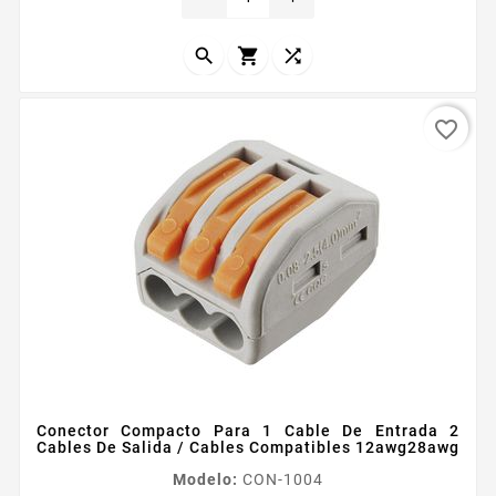
cable rápido De presión para una rápida y segura
conexión Temperatura de operación...



favorite_border
Conector Compacto Para 1 Cable De Entrada 2
Cables De Salida / Cables Compatibles 12awg28awg
Modelo:
CON-1004