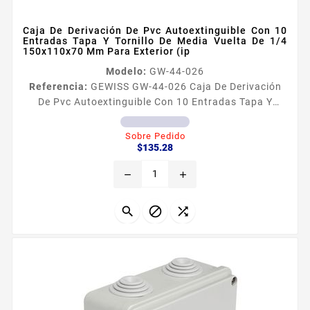
Caja De Derivación De Pvc Autoextinguible Con 10
Entradas Tapa Y Tornillo De Media Vuelta De 1/4
150x110x70 Mm Para Exterior (ip
Modelo:
GW-44-026
Referencia:
GEWISS GW-44-026 Caja De Derivación
De Pvc Autoextinguible Con 10 Entradas Tapa Y
Tornillo De Media Vuelta De 1/4 150x110x70 Mm
Para Exterior (ip Caracteriacutesticas Generales Caja
Sobre Pedido
Precio
de PVC autoextinguible libre de haloacutegenos
$135.28
Dimensiones internas 150 x 110 x 70 mm 59 x 43 x 27
remove
add
in Ancho x Alto x Profundidad Nuacutemero de
entradas 10 Temperatura de operacioacuten 24 a
60degC Grado de...


