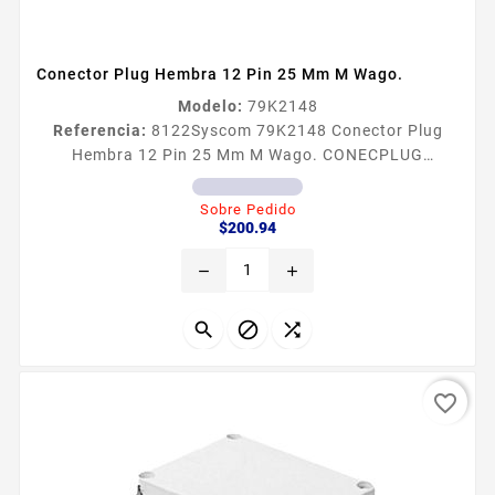
Conector Plug Hembra 12 Pin 25 Mm M Wago.
Modelo:
79K2148
Referencia:
8122
Syscom 79K2148 Conector Plug
Hembra 12 Pin 25 Mm M Wago. CONECPLUG
HEMBRA 12 PINS25MM WAGO
Sobre Pedido
Precio
$200.94
remove
add



favorite_border