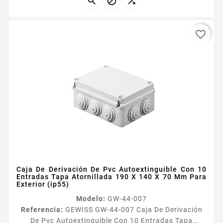



favorite_border
Caja De Derivación De Pvc Autoextinguible Con 10
Entradas Tapa Atornillada 190 X 140 X 70 Mm Para
Exterior (ip55)
Modelo:
GW-44-007
Referencia:
GEWISS GW-44-007 Caja De Derivación
De Pvc Autoextinguible Con 10 Entradas Tapa