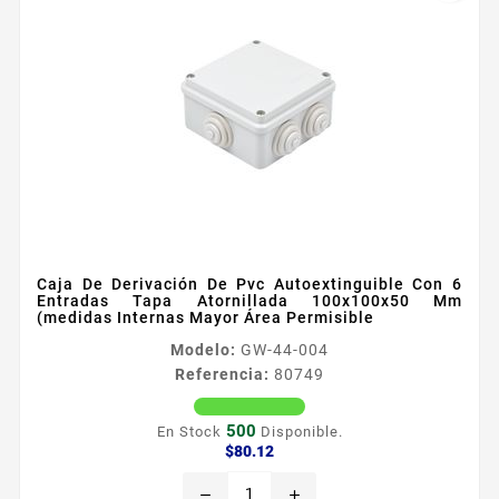
Caja De Derivación De Pvc Autoextinguible Con 6
Entradas Tapa Atornillada 100x100x50 Mm
(medidas Internas Mayor Área Permisible
Modelo:
GW-44-004
Referencia:
80749
500
En Stock
Disponible.
Precio
$80.12
remove
add