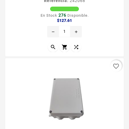
Referencia:
242068
276
En Stock
Disponible.
Precio
$127.61
remove
add



favorite_border