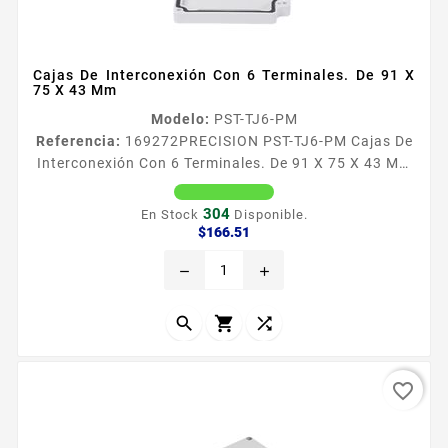
Cajas De Interconexión Con 6 Terminales. De 91 X
75 X 43 Mm
Modelo:
PST-TJ6-PM
Referencia:
169272
PRECISION PST-TJ6-PM Cajas De
Interconexión Con 6 Terminales. De 91 X 75 X 43 Mm
Caracteriacutesticas Caja de conexiones con 6
terminales ideal para empalmes con cable de cobre
304
En Stock
Disponible.
Material Plaacutestico Contactos 6 Color gris Cierre
Precio
$166.51
a traveacutes de tornillos Rango de temperatura
remove
add
recomendado 40degC a 120degC IP65 Recomendado
para uso con Corriente alterna 110 Vca maacuteximo
3 Amp Corriente...



favorite_border