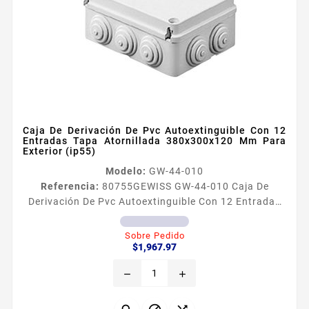
Caja De Derivación De Pvc Autoextinguible Con 12
Entradas Tapa Atornillada 380x300x120 Mm Para
Exterior (ip55)
Modelo:
GW-44-010
Referencia:
80755
GEWISS GW-44-010 Caja De
Derivación De Pvc Autoextinguible Con 12 Entradas
Tapa Atornillada 380x300x120 Mm Para Exterior
(ip55) Caracteriacutesticas Generales Caja de PVC
Sobre Pedido
Precio
autoextinguible libre de haloacutegenos Dimensiones
$1,967.97
internas 380 x 300 x 120 mm Ancho x Alto x
remove
add
Profundidad Nuacutemero de entradas 12
Temperatura de operacioacuten 24 a 60degC Grado
de proteccioacuten IP55 ​Resistencia de...