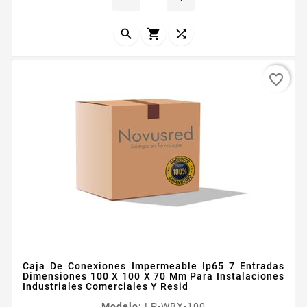



favorite_border
Caja De Conexiones Impermeable Ip65 7 Entradas
Dimensiones 100 X 100 X 70 Mm Para Instalaciones
Industriales Comerciales Y Resid
Modelo:
LP-WBX-100