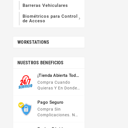
Barreras Vehiculares
Biométricos para Control

de Acceso
WORKSTATIONS
NUESTROS BENEFICIOS
¡Tienda Abierta Todo
El Año!
Compra Cuando
Quieras Y En Donde
Quieras, Nuestra
Tienda En Línea Está
Pago Seguro
Disponible Las 24
Compra Sin
Hrs Del Día, Los 7
Complicaciones. No
Días De La Semana.
Importa Tu Forma De
Pago, Todas Tus