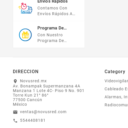
Envíos Rápidos
Compras Y Tus
Contamos Con
Datos Están
Envíos Rápidos A
Protegidos Con
TODO MÉXICO.
Nosotros.
Programa De
Recompensas
Con Nuestro
Programa De
Lealtad ¡compra Y
Gana! Todas Tus
Compras Mayores A
$2,000 MXN
Bonifican A Tu
DIRECCION
Category
Monedero
Electrónico El 1% Del
Novusred.mx
Videovigila
location_on
Av. Bonampak Supermanzana 4A
Total De Tu Compra,
Cableado E
Manzana 1 Lote 4C- Piso 9 No. 901
El Cuál Podrás
Torre Kun 21° 86°
Alarmas, In
Utilizar A Partir De
77500 Cancún
Tu Siguiente Compra
México
Radiocomu
O Acumularlos.
ventas@novusred.com
email
5544408181
call