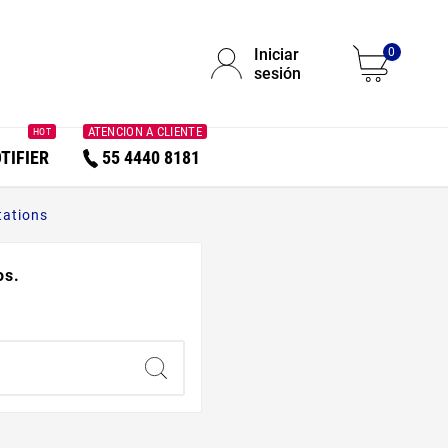
Iniciar
0
sesión
ATENCION A CLIENTE
HOT
TIFIER
55 4440 8181
tations
os.