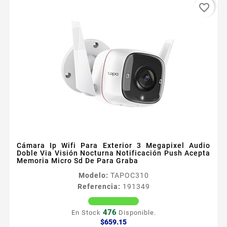
favorite_border
Cámara Ip Wifi Para Exterior 3 Megapixel Audio
Doble Via Visión Nocturna Notificación Push Acepta
Memoria Micro Sd De Para Graba
Modelo:
TAPOC310
Referencia:
191349
476
En Stock
Disponible.
Precio
$659.15