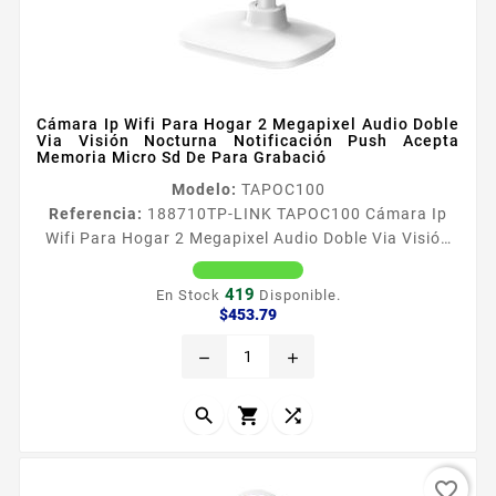
Cámara Ip Wifi Para Hogar 2 Megapixel Audio Doble
Via Visión Nocturna Notificación Push Acepta
Memoria Micro Sd De Para Grabació
Modelo:
TAPOC100
Referencia:
188710
TP-LINK TAPOC100 Cámara Ip
Wifi Para Hogar 2 Megapixel Audio Doble Via Visión
Nocturna Notificación Push Acepta Memoria Micro
Sd De Para Grabació Caracteriacutesticas principales
419
En Stock
Disponible.
Disparador de entrada Deteccioacuten de movimiento
Precio
$453.79
Notificacioacuten de salida Notificacioacuten Push
remove
add
Codec H264 Resolucioacuten 1080p Full HD Audio en
2 vias Frecuencia 24GHz Soporta memoria MicroSD
de 128 GB para...



favorite_border