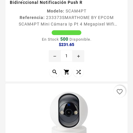
Bidireccional Notificación Push R
Modelo:
SCAM4PT
Referencia:
233373
SMARTHOME BY EPCOM
SCAM4PT Mini Cámara Ip Pt 4 Megapixel Wifi
Seguimiento Inteligente Detección De Mascotas
Audio Bidireccional Notificación Push R
500
En Stock
Disponible.
Especificaciones Caracteriacutesticas Principales
Precio
$231.65
Resolucioacuten 4MP 2560 x 1440
remove
add
Visualizacioacuten nocturna 10 mts Audio
bidireccional Soporta deteccioacuten de movimiento
Soporta deteccioacuten de humanos y mascotas



Soporta fast forward...
favorite_border