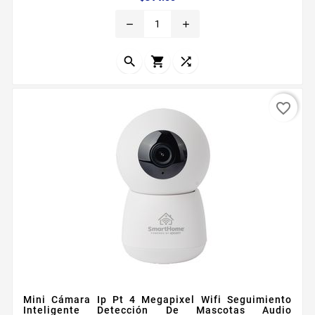
2MP 1920 x 1080 Visualizacioacuten nocturna
remove
add
Cambio automaacutetico Aacutengulo de
visualizacioacuten Diagonal 90deg Horizontal 80deg
Audio bidireccional Soporta deteccioacuten de



movimiento...
favorite_border
Mini Cámara Ip Pt 4 Megapixel Wifi Seguimiento
Inteligente Detección De Mascotas Audio