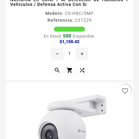
Vehiculos / Defensa Activa Con Si
Modelo:
CS-H8C/5MP
Referencia:
237229
500
En Stock
Disponible.
Precio
$1,150.42
remove
add



favorite_border