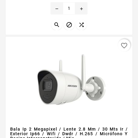
Horarios y temporizador Resistencia al fuego Ahorro
remove
add
de energia Control por voz mediante Alexa y
Asistente de Google Material resistente a alta
temperatura hasta 104deg...



favorite_border
Bala Ip 2 Megapixel / Lente 2.8 Mm / 30 Mts Ir /
Exterior Ip66 / Wifi / Dwdr / H.265 / Micrófono Y