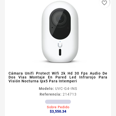
favorite_border
Cámara Unifi Protect Wifi 2k Hd 30 Fps Audio De
Dos Vias Montaje En Pared Led Infrarojo Para
Visión Nocturna Ipx5 Para Intemperi
Modelo:
UVC-G4-INS
Referencia:
214713
Sobre Pedido
Precio
$3,550.34