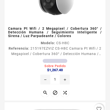
Camara Pt Wifi / 2 Megapixel / Cobertura 360° /
Detección Humana / Seguimiento Inteligente /
Sirena / Luz Parpadeante / Colores
Modelo:
CS-H8C
Referencia:
215197
EZVIZ CS-H8C Camara Pt Wifi / 2
Megapixel / Cobertura 360° / Detección Humana /
Seguimiento Inteligente / Sirena / Luz Parpadeante /
Colores Caracteriacutesticas principales
Sobre Pedido
Precio
Resolucioacuten 2 Megapixel 1920 x 1080 Lente 4mm
$1,267.40
Visioacuten 89deg Horizontal 104 Diagonal
remove
add
Movimiento Pan 350deg Tild 80deg IR hasta 30m
Microacutefono y bocina interconstruida audio de
dos viacuteas dWDR 3DDNR...



favorite_border