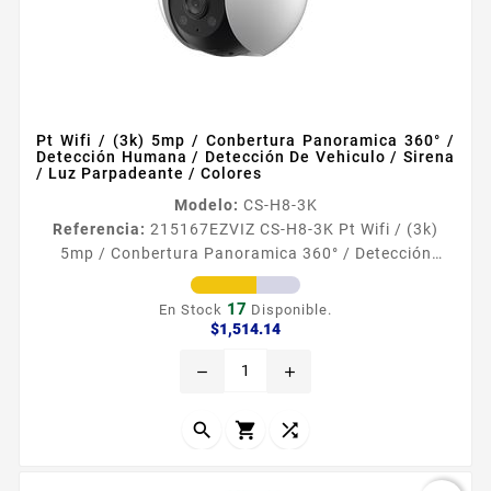
Pt Wifi / (3k) 5mp / Conbertura Panoramica 360° /
Detección Humana / Detección De Vehiculo / Sirena
/ Luz Parpadeante / Colores
Modelo:
CS-H8-3K
Referencia:
215167
EZVIZ CS-H8-3K Pt Wifi / (3k)
5mp / Conbertura Panoramica 360° / Detección
Humana / Detección De Vehiculo / Sirena / Luz
Parpadeante / Colores Caracteriacutesticas
17
En Stock
Disponible.
principales Resolucioacuten 3K 2880 times 1620
Precio
$1,514.14
Lente 4 mm Movimiento panoramico 340deg
remove
add
inclinacion 80deg Angulo de vision 89deg Horizontal
104deg diagonal Microacutefono y bocina
interconstruida 100 dB audio de dos viacuteas



WDR...