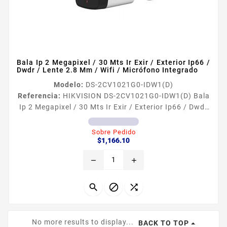
Bala Ip 2 Megapixel / 30 Mts Ir Exir / Exterior Ip66 /
Dwdr / Lente 2.8 Mm / Wifi / Micrófono Integrado
Modelo:
DS-2CV1021G0-IDW1(D)
Referencia:
HIKVISION DS-2CV1021G0-IDW1(D) Bala
Ip 2 Megapixel / 30 Mts Ir Exir / Exterior Ip66 / Dwdr
/ Lente 2.8 Mm / Wifi / Micrófono Integrado
Caracteriacutesticas principales Resolucioacuten
Sobre Pedido
Precio
maacutexima 2 Megapixel 1920 x 1080
$1,166.10
Iluminacioacuten miacutenima color 0028 lux F20
remove
add
AGC ON Dia Noche Real filtro ICR Soporta memoria
micro SD de hasta 128 GB no incluida Lente 28 mm
angulo de apertura 1145ordm...



No more results to display...
BACK TO TOP