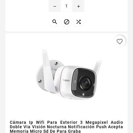
remove
add



favorite_border
Cámara Ip Wifi Para Exterior 3 Megapixel Audio
Doble Via Visión Nocturna Notificación Push Acepta
Memoria Micro Sd De Para Graba