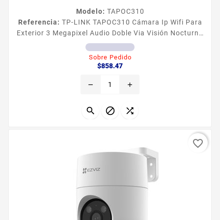
Modelo:
TAPOC310
Referencia:
TP-LINK TAPOC310 Cámara Ip Wifi Para
Exterior 3 Megapixel Audio Doble Via Visión Nocturna
Notificación Push Acepta Memoria Micro Sd De Para
Graba Caracteriacutesticas principales Disparador
Sobre Pedido
Precio
de entrada Deteccioacuten de movimiento
$858.47
Notificacioacuten de salida Notificacioacuten Push
remove
add
Codec H264 Resolucioacuten 3MP IP66 Audio en 2
vias Frecuencia 24GHz Soporta memoria MicroSD de
128 GB para...



favorite_border