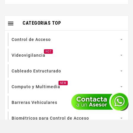

CATEGORIAS TOP
Control de Acceso

HOT
Videovigilancia

Cableado Estructurado

NEW
Computo y Multimedia

Barreras Vehiculares
Biométricos para Control de Acceso
