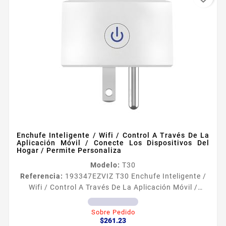
Enchufe Inteligente / Wifi / Control A Través De La
Aplicación Móvil / Conecte Los Dispositivos Del
Hogar / Permite Personaliza
Modelo:
T30
Referencia:
193347
EZVIZ T30 Enchufe Inteligente /
Wifi / Control A Través De La Aplicación Móvil /
Conecte Los Dispositivos Del Hogar / Permite
Personaliza Caracteriacutesticas principales Control
Sobre Pedido
Precio
remoto mediante la aplicacion Conexion WiFi
$261.23