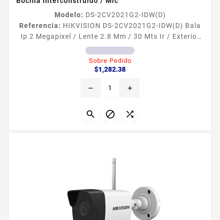
Bocina Interconstruido / Mic
Modelo:
DS-2CV2021G2-IDW(D)
Referencia:
HIKVISION DS-2CV2021G2-IDW(D) Bala
Ip 2 Megapixel / Lente 2.8 Mm / 30 Mts Ir / Exterior
Ip66 / Wifi / Dwdr / H.265 / Micrófono Y Bocina
Interconstruido / Mic Antena dual para banda CB con
Sobre Pedido
Precio
látigos de acero inoxidable Cuenta con bobinas
$1,282.38
optimizadas para un máximo patrón de radiación
remove
add
Características Generales 27 MHz Ajustble en campo
Diseño de 14 de onda Látigo sólido de acero
inoxidable 177ph...


