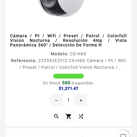
Cámara / Pt / Wifi / Preset / Patrol / Colorfull
Vision Nocturna / Resolución 4mp / Vista
Panorámica 360° / Detección De Forma H
Modelo:
CS-H8X
Referencia:
235592
EZVIZ CS-H8X Cámara / Pt / Wifi
/ Preset / Patrol / Colorfull Vision Nocturna /
Resolución 4mp / Vista Panorámica 360° / Detección
De Forma H La caacutemara H8x 2K de EZVIZ es un
500
En Stock
Disponible.
dispositivo revolucionario para la proteccioacuten
Precio
$1,371.47
nocturna equipada con la tecnologiacutea avanzada
remove
add
ColorFULL Combinando un gran angular la
caacutemara captura detalles claros incluso en
condiciones de luz...



favorite_border