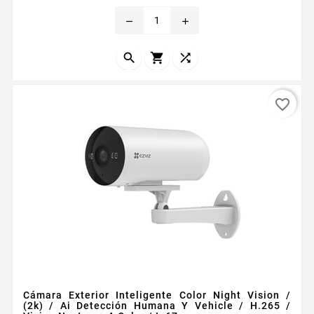
Caracteriacutesticas Principales Resolucioacuten
remove
add
3MP 2304 x 1296 Visualizacioacuten nocturna 8 mts
en color Audio bidireccional con cancelacioacuten de
eco Soporta deteccioacuten de movimiento PIR



Soporta...
favorite_border
Cámara Exterior Inteligente Color Night Vision /
(2k) / Ai Detección Humana Y Vehicle / H.265 /