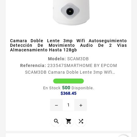
Camara Doble Lente 3mp Wifi Autoseguimiento
Detección De Movimiento Audio De 2 Vias
Almacenamiento Hasta 128gb
Modelo:
SCAM3DB
Referencia:
233547
SMARTHOME BY EPCOM
SCAM3DB Camara Doble Lente 3mp Wifi
Autoseguimiento Detección De Movimiento Audio De
2 Vias Almacenamiento Hasta 128gb
500
En Stock
Disponible.
Especificaciones Caracteriacutesticas Principales
Precio
$368.45
Resolucioacuten 3MP 19202160P Audio bidireccional
remove
add
Doble lente Soporta deteccioacuten de movimiento
Soporta autoseguimiento Soporta fast forward 05X
1X 2X 4X Soporta Almacenamiento la nube directo en



la...