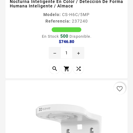
Nocturna Inteligente En Color / Detección De Forma
Humana Inteligente / Almace
Modelo:
CS-H6C/5MP
Referencia:
237240
500
En Stock
Disponible.
Precio
$746.80
remove
add



favorite_border