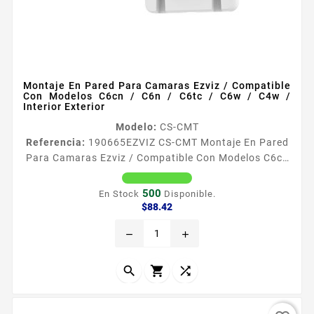
Montaje En Pared Para Camaras Ezviz / Compatible
Con Modelos C6cn / C6n / C6tc / C6w / C4w /
Interior Exterior
Modelo:
CS-CMT
Referencia:
190665
EZVIZ CS-CMT Montaje En Pared
Para Camaras Ezviz / Compatible Con Modelos C6cn
/ C6n / C6tc / C6w / C4w / Interior Exterior
Caracteriacutesticas principales Montaje para
500
En Stock
Disponible.
camaras EZVIZ recomendado para modelos C6CN
Precio
$88.42
C6TC C6N C6W y C4W Dimensiones 1533mm x
remove
add
1134mm x 55mm 604rdquo x 446rdquo x 217rdquo
Instalacion en interiorexterior 1 antildeo de
garantiacutea


