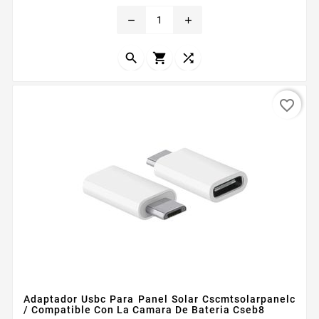
remove
add



favorite_border
Adaptador Usbc Para Panel Solar Cscmtsolarpanelc
/ Compatible Con La Camara De Bateria Cseb8