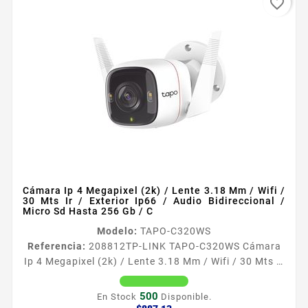
favorite_border
Cámara Ip 4 Megapixel (2k) / Lente 3.18 Mm / Wifi /
30 Mts Ir / Exterior Ip66 / Audio Bidireccional /
Micro Sd Hasta 256 Gb / C
Modelo:
TAPO-C320WS
Referencia:
208812
TP-LINK TAPO-C320WS Cámara
Ip 4 Megapixel (2k) / Lente 3.18 Mm / Wifi / 30 Mts Ir
/ Exterior Ip66 / Audio Bidireccional / Micro Sd Hasta
256 Gb / C Caacutemara WiFi para exterior IP66 2K
500
En Stock
Disponible.
QHD Graba cada imagen con una definicioacuten
Precio