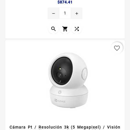
Precio
$874.41
remove
add



favorite_border
Cámara Pt / Resolución 3k (5 Megapixel) / Visión