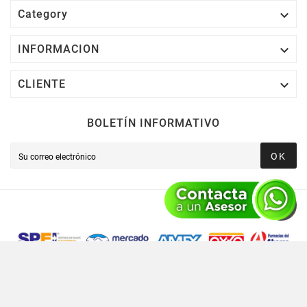

Category

INFORMACION

CLIENTE
BOLETÍN INFORMATIVO
OK
Novusred © 2021 Todos Los Derechos Reservados,