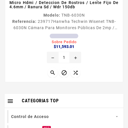
Micro Hdmi / Deteccion De Rostros / Lente Fijo De
4.6mm / Ranura Sd / Wdr 150db
Modelo:
TNB-6030N
Referencia:
239717
Hanwha Techwin Wisenet TNB-
6030N Cámara Para Monitores Públicas De 2mp /
Salida Micro Hdmi / Deteccion De Rostros / Lente Fijo
De 4.6mm / Ranura Sd / Wdr 150db H265 WiseStream
Sobre Pedido
Precio
II Mediante WiseStream II la tecnologiacutea de
$11,593.01
compresioacuten de viacutedeo de Hanwha Techwin
remove
add
la serie Wisenet X reduce el almacenamiento de datos
hasta un 99 en comparacioacuten con la actual
tecnologiacutea H264...




CATEGORIAS TOP
Control de Acceso
