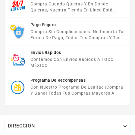
Compra Cuando Quieras Y En Donde
Quieras, Nuestra Tienda En Línea Está
Disponible Las 24 Hrs Del Día, Los 7 Días De
La Semana.
Pago Seguro
Compra Sin Complicaciones. No Importa Tu
Forma De Pago, Todas Tus Compras Y Tus
Datos Están Protegidos Con Nosotros.
Envíos Rápidos
Contamos Con Envíos Rápidos A TODO
MÉXICO.
Programa De Recompensas
Con Nuestro Programa De Lealtad ¡compra
Y Gana! Todas Tus Compras Mayores A
$2,000 MXN Bonifican A Tu Monedero
Electrónico El 1% Del Total De Tu Compra, El
Cuál Podrás Utilizar A Partir De Tu Siguiente
Compra O Acumularlos.

DIRECCION