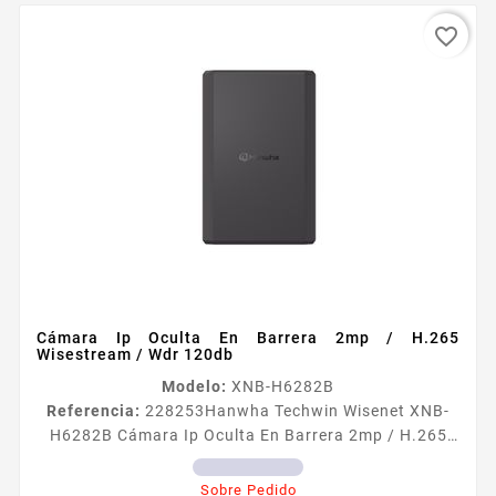
favorite_border
Cámara Ip Oculta En Barrera 2mp / H.265
Wisestream / Wdr 120db
Modelo:
XNB-H6282B
Referencia:
228253
Hanwha Techwin Wisenet XNB-
H6282B Cámara Ip Oculta En Barrera 2mp / H.265
Wisestream / Wdr 120db Características de la
cámara Compensación de Luz WDR Real 120dB BLC
Sobre Pedido