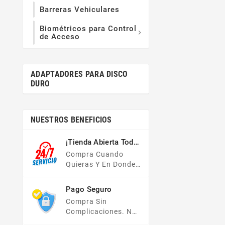
Barreras Vehiculares
Biométricos para Control

de Acceso
ADAPTADORES PARA DISCO
DURO
NUESTROS BENEFICIOS
¡Tienda Abierta Todo
El Año!
Compra Cuando
Quieras Y En Donde
Quieras, Nuestra
Tienda En Línea Está
Pago Seguro
Disponible Las 24
Compra Sin
Hrs Del Día, Los 7
Complicaciones. No
Días De La Semana.
Importa Tu Forma De