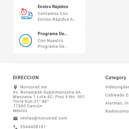
Pago, Todas Tus
Envíos Rápidos
Compras Y Tus
Contamos Con
Datos Están
Envíos Rápidos A
Protegidos Con
TODO MÉXICO.
Nosotros.
Programa De
Recompensas
Con Nuestro
Programa De
Lealtad ¡compra Y
Gana! Todas Tus
Compras Mayores A
$2,000 MXN
Bonifican A Tu
DIRECCION
Category
Monedero
Electrónico El 1% Del
Novusred.mx
Videovigila
location_on
Av. Bonampak Supermanzana 4A
Total De Tu Compra,
Cableado E
Manzana 1 Lote 4C- Piso 9 No. 901
El Cuál Podrás
Torre Kun 21° 86°
Alarmas, In
Utilizar A Partir De
77500 Cancún
Tu Siguiente Compra
México
Radiocomu
O Acumularlos.
ventas@novusred.com
email
5544408181
call