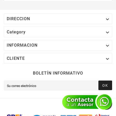
Electrónico El 1% Del Total De Tu Compra, El
Cuál Podrás Utilizar A Partir De Tu Siguiente
Compra O Acumularlos.

DIRECCION

Category

INFORMACION

CLIENTE
BOLETÍN INFORMATIVO
OK