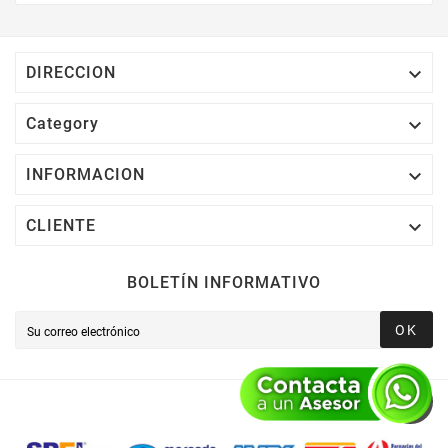
Electrónico El 1% Del Total De Tu Compra, El
Cuál Podrás Utilizar A Partir De Tu Siguiente
Compra O Acumularlos.

DIRECCION

Category

INFORMACION

CLIENTE
BOLETÍN INFORMATIVO
OK